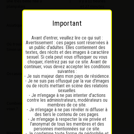
une très belle fille a
1
il y a 11 heures
plainpalais
et 27 minutes
apache12
Important
Asiatique
71
il y a 1 jour
1
2
3
Jean pale
Avant d'entrer, veuillez lire ce qui suit :
Avertissement : ces pages sont réservées à
Où trouver une coquine ?
5
il y a 1
un public d'adultes. Elles contiennent des
Sinon une occasionnelle ?
semaine et 2
textes, des récits et des images à caractère
jours
sexuel. Si cela peut vous offusquer ou vous
choquer, n'entrez pas sur ce site. Avant de
Vndn
continuer, vous devez accepter les conditions
suivantes :
Occasionelles
…
175
il y a 1
1
2
6
7
- Je suis majeur dans mon pays de résidence.
semaine et 3
- Je ne suis pas offusqué par la vue d'images
jours
ou de récits mettant en scène des relations
sexuelles.
Hukarles
- Je m'engage à ne pas intenter d'actions
contre les administrateurs, modérateurs ou
Combien de temps tenez
17
il y a 1
membres de ce site.
vous ?
semaine et 6
- Je m'engage à ne pas révéler ni diffuser à
jours
des tiers le contenu de ces pages.
- Je m'engage à respecter la vie privée et
Maximus24
l'anonymat de tous les membres et des
personnes mentionnées sur ce site.
Meeting Point Fribourg
3
il y a 4
- Je condamne toute forme de pédophilie et