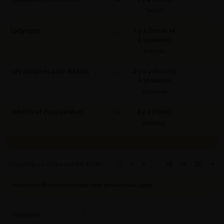
Thoth35
Ladynight
2
il y a 2 mois et
2 semaines
Hukarles
Les poupées pour adultes
2
il y a 2 mois et
4 semaines
Spermman
Julietta et Zuza Genève
4
il y a 3 mois
XGenevaX
16 sujets de 1 à 15 (sur un total de 293)
1
2
3
…
18
19
20
→
Vous devez être connecté pour créer de nouveaux sujets.
Identifiant: