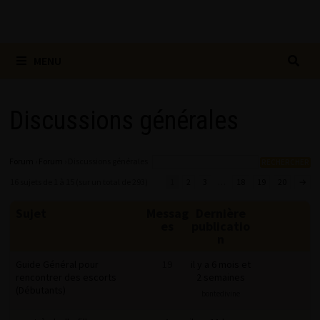
MENU
Discussions générales
Forum
›
Forum
›
Discussions générales
16 sujets de 1 à 15 (sur un total de 293)
1
2
3
…
18
19
20
→
Sujet
Messag
Dernière
es
publicatio
n
Guide Général pour
19
il y a 6 mois et
rencontrer des escorts
2 semaines
(Débutants)
bontedivine