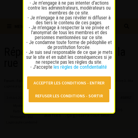
- Je m'engage à ne pas intenter d'actions
contre les administrateurs, modérateurs ou
membres de ce site.
- Je m'engage à ne pas révéler ni diffuser à
des tiers le contenu de ces pages.
MENU
- Je m'engage à respecter la vie privée et
l'anonymat de tous les membres et des
personnes mentionnées sur ce site.
- Je condamne toute forme de pédophilie et
de prostitution forcée.
Répondre à : Ma copine a la
- Je suis seul responsable de ce que je mets
sur le site et en subit les conséquences si je
rue
ne respecte pas les règles du site.
- J'accepte
les règles de confidentialité
Forum
›
Forum
›
Discussions sur la prostitution
›
Ma copine a la rue
›
Répondre à : Ma
copine a la rue
3 mars 2025 à 20 h 12 min
#58957
MysterAlex
Au pire elle propose une passe gratos
Participant
aux flics… ça glissera tout seul…
Messages : 152
Lapinaute confirmé