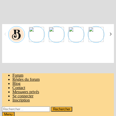
Passer
au
contenu
Forum
Règles du forum
Blog
Contact
Messages privés
Se connecter
Inscription
Rechercher :
Menu