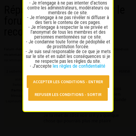
- Je m'engage à ne pas intenter d'actions
Répondre à : Nouveau sur le
contre les administrateurs, modérateurs ou
membres de ce site.
- Je m'engage à ne pas révéler ni diffuser à
forum j’attend vos
des tiers le contenu de ces pages.
- Je m'engage à respecter la vie privée et
recommandations!
l'anonymat de tous les membres et des
personnes mentionnées sur ce site.
- Je condamne toute forme de pédophilie et
de prostitution forcée.
Forum
›
Forum
›
Discussions sur la prostitution
›
Nouveau sur le forum j’attend vos
- Je suis seul responsable de ce que je mets
recommandations!
›
Répondre à : Nouveau sur le forum j’attend vos
sur le site et en subit les conséquences si je
recommandations!
ne respecte pas les règles du site.
- J'accepte
les règles de confidentialité
2 septembre 2025 à 23 h 08 min
#63858
asslover
Alors je suis pas trop GFE fin c’est
Participant
vraiment pas ce que je recherche mais
Participant
pour la gorge profonde j’aimerai bien
Messages : 17
voir ce que c’est une vrai gorge profonde
Lapinaute débutant
ahah.
Je la met de côté voir si il y a quelque
chose qui pourrais plus me plaire