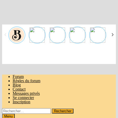
Passer
au
contenu
Forum
Règles du forum
Blog
Contact
Messages privés
Se connecter
Inscription
Rechercher :
Menu