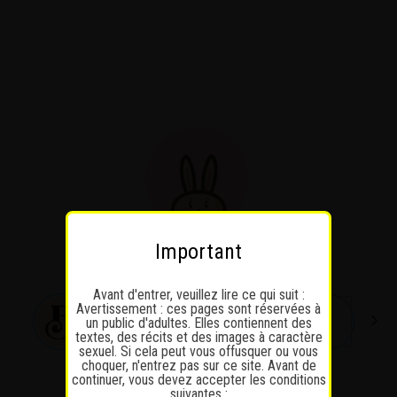
Passer
au
contenu
Important
Avant d'entrer, veuillez lire ce qui suit :
Avertissement : ces pages sont réservées à
un public d'adultes. Elles contiennent des
textes, des récits et des images à caractère
sexuel. Si cela peut vous offusquer ou vous
choquer, n'entrez pas sur ce site. Avant de
continuer, vous devez accepter les conditions
suivantes :