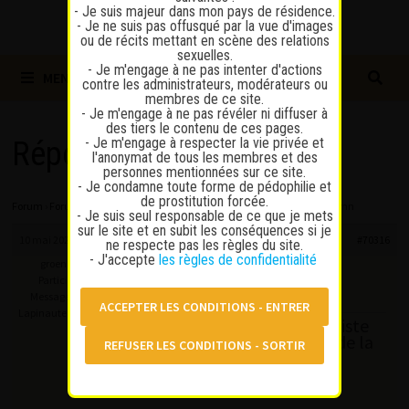
- Je suis majeur dans mon pays de résidence.
- Je ne suis pas offusqué par la vue d'images
ou de récits mettant en scène des relations
sexuelles.
- Je m'engage à ne pas intenter d'actions
MENU
contre les administrateurs, modérateurs ou
membres de ce site.
- Je m'engage à ne pas révéler ni diffuser à
des tiers le contenu de ces pages.
- Je m'engage à respecter la vie privée et
Répondre à : 15 mn
l'anonymat de tous les membres et des
personnes mentionnées sur ce site.
- Je condamne toute forme de pédophilie et
de prostitution forcée.
Forum
›
Forum
›
Discussions sur la prostitution
›
15 mn
›
Répondre à : 15 mn
- Je suis seul responsable de ce que je mets
sur le site et en subit les conséquences si je
10 mai 2026 à 12 h 40 min
#70316
ne respecte pas les règles du site.
- J'accepte
les règles de confidentialité
groenland
Participant
Messages : 119
MDgab wrote:
Lapinaute confirmé
Si ça peut te rassurer il existe
aussi des professionnels de la
santé pour soigner la
précocité