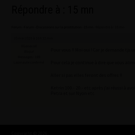
Répondre à : 15 mn
Forum
›
Forum
›
Discussions sur la prostitution
›
15 mn
›
Répondre à : 15 mn
10 mai 2026 à 16 h 22 min
XGenevaX
Pour vous !! Moi oui ! Car je demande tjs un
Bloqué
Messages : 189
Pour cela je continue à dire que vous alim
Lapinaute confirmé
Aller si pas elles feront des offres !!
Ketrin 100.- 20.- etc après j’ai réussi à a
Petra et sur Nyon etc
Copyright © 2026
.