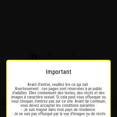
Important
Avant d'entrer, veuillez lire ce qui suit :
Avertissement : ces pages sont réservées à un public
d'adultes. Elles contiennent des textes, des récits et des
images à caractère sexuel. Si cela peut vous offusquer ou
vous choquer, n'entrez pas sur ce site. Avant de continuer,
MESSAGES PRIVÉS
SE CONNECTER
INSCRIPTION
vous devez accepter les conditions suivantes :
- Je suis majeur dans mon pays de résidence.
- Je ne suis pas offusqué par la vue d'images ou de récits