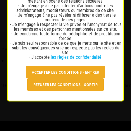
mettant en scène des relations sexuelles.
- Je m'engage à ne pas intenter d'actions contre les
administrateurs, modérateurs ou membres de ce site.
- Je m'engage à ne pas révéler ni diffuser à des tiers le
contenu de ces pages.
- Je m'engage à respecter la vie privée et l'anonymat de tous
les membres et des personnes mentionnées sur ce site.
- Je condamne toute forme de pédophilie et de prostitution
forcée.
- Je suis seul responsable de ce que je mets sur le site et en
subit les conséquences si je ne respecte pas les règles du
e offre 100.- 15 mins !! Et je reviens et reviens !!
site.
- J'accepte
les règles de confidentialité
entez les prix haut d’y aller pour 300.- ou 400.- même 200.- !!
voir leurs confiance et je suis dans leurs contacts et quand j’écris j’