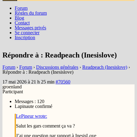
Forum
Règles du forum
Blog
Contact
Messages privés
Se connecter
Inscription
Répondre à : Readpeach (Inesislove)
Forum
›
Forum
›
Discussions générales
›
Readpeach (Inesislove)
›
Répondre à : Readpeach (Inesislove)
17 mai 2026 à 21 h 25 min
#70560
groenland
Participant
Messages : 120
Lapinaute confirmé
LePineur wrote:
Salut les gars comment ça va ?
J’ai une question par rapport à InesisLove