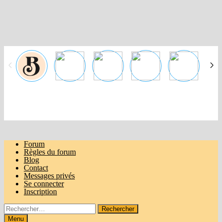
Passer
au
contenu
Forum
Règles du forum
Blog
Contact
Messages privés
Se connecter
Inscription
Rechercher :
Menu