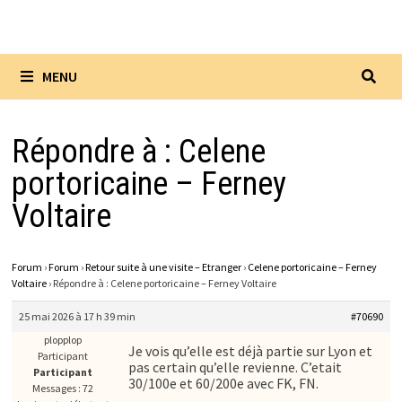
MENU
Répondre à : Celene
portoricaine – Ferney
Voltaire
Forum
›
Forum
›
Retour suite à une visite – Etranger
›
Celene portoricaine – Ferney
Voltaire
›
Répondre à : Celene portoricaine – Ferney Voltaire
25 mai 2026 à 17 h 39 min
#70690
plopplop
Je vois qu’elle est déjà partie sur Lyon et
Participant
pas certain qu’elle revienne. C’etait
Participant
30/100e et 60/200e avec FK, FN.
Messages : 72