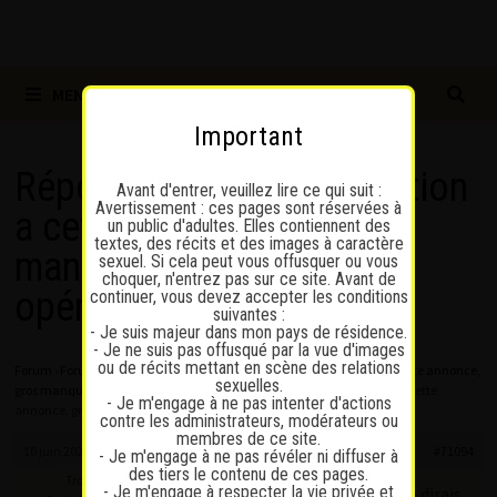
MENU
Important
Répondre à : Faites attention
Avant d'entrer, veuillez lire ce qui suit :
Avertissement : ces pages sont réservées à
a cette annonce, gros
un public d'adultes. Elles contiennent des
textes, des récits et des images à caractère
manque d’honneteté (TS
sexuel. Si cela peut vous offusquer ou vous
choquer, n'entrez pas sur ce site. Avant de
opérée)
continuer, vous devez accepter les conditions
suivantes :
- Je suis majeur dans mon pays de résidence.
- Je ne suis pas offusqué par la vue d'images
ou de récits mettant en scène des relations
Forum
›
Forum
›
Retour suite à une visite – Suisse
›
Faites attention a cette annonce,
sexuelles.
gros manque d’honneteté (TS opérée)
›
Répondre à : Faites attention a cette
- Je m'engage à ne pas intenter d'actions
annonce, gros manque d’honneteté (TS opérée)
contre les administrateurs, modérateurs ou
membres de ce site.
10 juin 2026 à 22 h 48 min
#71094
- Je m'engage à ne pas révéler ni diffuser à
des tiers le contenu de ces pages.
Troy
- Je m'engage à respecter la vie privée et
C’est un vrai sujet depuis 3-4 ans je dirais,