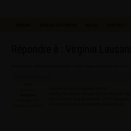
FORUM
RÈGLES DU FORUM
BLOG
CONTACT
Répondre à : Virginia Lausan
Forum
›
Forum
›
Retour suite à une visite – Suisse
›
Virginia Lausanne
›
Répondre à 
12 juin 2026 à 12 h 13 min
Shaft
Désolé pour ta mésaventure…
Participant
Après j’ai baissé ma garde, j’ai écouté l’a
Participant
Autre chose que je retiens : c’est toujo
Messages : 177
Courage à toi, je compatis également.
Lapinaute confirmé