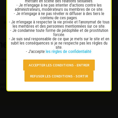
mettant en scène des relations sexuelles.
- Je m'engage à ne pas intenter d'actions contre les
administrateurs, modérateurs ou membres de ce site.
- Je m'engage à ne pas révéler ni diffuser à des tiers le
contenu de ces pages.
- Je m'engage à respecter la vie privée et l'anonymat de tous
MESSAGES PRIVÉS
SE CONNECTER
INSCRIPTION
les membres et des personnes mentionnées sur ce site.
- Je condamne toute forme de pédophilie et de prostitution
forcée.
- Je suis seul responsable de ce que je mets sur le site et en
ne
subit les conséquences si je ne respecte pas les règles du
site.
- J'accepte
les règles de confidentialité
: Virginia Lausanne
ppel de mon zguegue, alors qu’il y avait un gros redflag.
urs demander confirmation des prestations AVANT de payer.