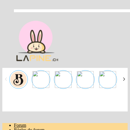
Passer
au
contenu
Forum
Règles du forum