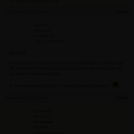
Je vous ai envoyé un mp
8 janvier 2026 à 14 h 55 min
#66861
mec1986
Participant
Messages : 53
Lapinaute débutant
Bonjour.
Pour ma part j’ai vu Elise avec ma compagne, c’était top.
Ma femme n’étant pas bi, il y a juste eu des échanges de
caresses mais rien de plus.
Si vous avez des pistes, je suis également preneur.
9 janvier 2026 à 12 h 07 min
#66880
lapinetteGE
Participant
Participant
Messages : 3
Lapinaute débutant