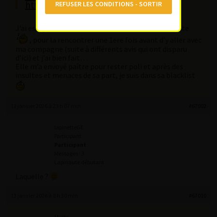
https://www.fgirl.ch/filles/strdust/
J’ai essayé de contacter une bien nommée de ta liste
, pour la rencontrer une 1ere fois avant d’y aller avec
ma compagne (suite à différents avis qui ont disparu
d’ici) et j’ai bien fait…
Elle m’a envoyé paître pour rester poli et après des
insultes et menaces de sa part, je suis dans sa blacklist
12 janvier 2026 à 23 h 07 min
#67002
lapinetteGE
Participant
Participant
Messages : 3
Lapinaute débutant
Laquelle ?
13 janvier 2026 à 8 h 30 min
#67010
Mythr