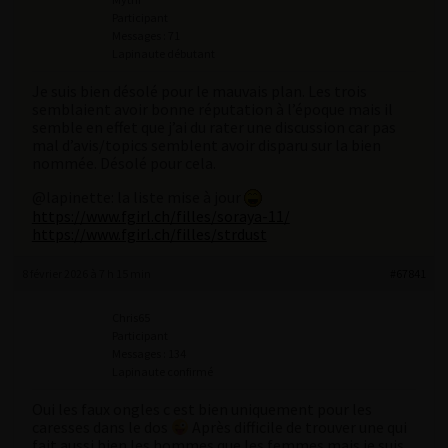
Participant
Messages : 71
Lapinaute débutant
Je suis bien désolé pour le mauvais plan. Les trois
semblaient avoir bonne réputation à l’époque mais il
semble en effet que j’ai du rater une discussion car pas
mal d’avis/topics semblent avoir disparu sur la bien
nommée. Désolé pour cela.
@lapinette: la liste mise à jour
https://www.fgirl.ch/filles/soraya-11/
https://www.fgirl.ch/filles/strdust
8 février 2026 à 7 h 15 min
#67841
Chris65
Participant
Messages : 134
Lapinaute confirmé
Oui les faux ongles c est bien uniquement pour les
caresses dans le dos
Après difficile de trouver une qui
fait aussi bien les hommes que les femmes mais je suis