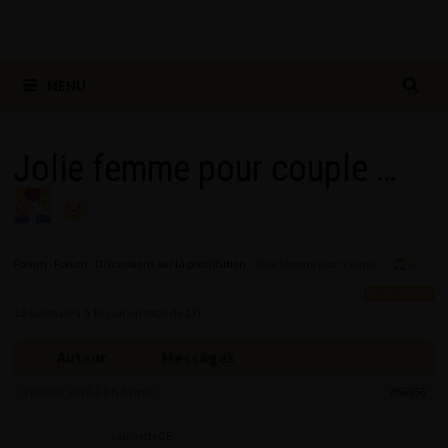
MENU
Jolie femme pour couple …
Forum
›
Forum
›
Discussions sur la prostitution
›
Jolie femme pour couple …
13 sujets de 1 à 13 (sur un total de 13)
Auteur
Messages
8 janvier 2026 à 0 h 48 min
#66856
lapinetteGE