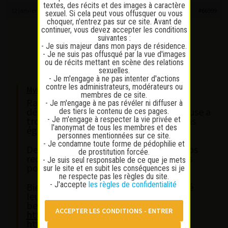
textes, des récits et des images à caractère
12 janvier 2026 à 21 h 56 min
#66999
sexuel. Si cela peut vous offusquer ou vous
choquer, n'entrez pas sur ce site. Avant de
continuer, vous devez accepter les conditions
mec1986
suivantes :
Participant
- Je suis majeur dans mon pays de résidence.
Messages : 53
- Je ne suis pas offusqué par la vue d'images
Lapinaute débutant
ou de récits mettant en scène des relations
sexuelles.
- Je m'engage à ne pas intenter d'actions
contre les administrateurs, modérateurs ou
Mythr wrote:
membres de ce site.
Rachelle faut les couples, mais je
- Je m'engage à ne pas révéler ni diffuser à
déconseille pour les couples. Mon épouse a
des tiers le contenu de ces pages.
- Je m'engage à respecter la vie privée et
trouvé que les prestations n’étaient pas
l'anonymat de tous les membres et des
égales pour elle.
personnes mentionnées sur ce site.
- Je condamne toute forme de pédophilie et
Depuis, mon épouse limite d’ailleurs nos
de prostitution forcée.
recherches aux profils sans faux ongles
- Je suis seul responsable de ce que je mets
pour des raisons évidentes.
sur le site et en subit les conséquences si je
ne respecte pas les règles du site.
- J'accepte
les règles de confidentialité
Bien que nous n’ayons pas encore testé
leurs prestations, nous avons entendu
beaucoup de bien sur :
https://www.fgirl.ch/filles/soraya-11/
https://www.fgirl.ch/filles/lola-59/