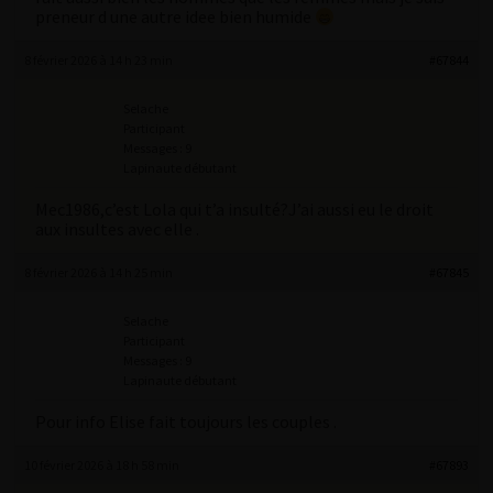
preneur d une autre idee bien humide
8 février 2026 à 14 h 23 min
#67844
Selache
Participant
Messages : 9
Lapinaute débutant
Mec1986,c’est Lola qui t’a insulté?J’ai aussi eu le droit
aux insultes avec elle .
8 février 2026 à 14 h 25 min
#67845
Selache
Participant
Messages : 9
Lapinaute débutant
Pour info Elise fait toujours les couples .
10 février 2026 à 18 h 58 min
#67893