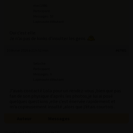
mec1986
Participant
Messages : 53
Lapinaute débutant
Oui c’est elle.
Je n’ai pas de kinks d’insulter les gens
10 février 2026 à 21 h 51 min
#67901
Selache
Participant
Messages : 9
Lapinaute débutant
J’avais contacté Lola pour un rendez-vous ,bien que pas
fan de son physique d’après les photos,je lui ai posé
quelques questions ,elle c’est énervée rapidement et
m’a copieusement insulté ,alors que j’étais courtois .
Auteur
Messages
13 sujets de 1 à 13 (sur un total de 13)