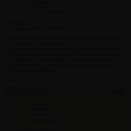
Participant
Messages : 3
Lapinaute débutant
Bonjour…
Je suis nouvelle sur le forum …
Je cherche une femme vraiment bi pour une expérience
sensuelle à 3, avec mon mari…
J’ai cherché sur bemygirl mais de nombreuses filles ne
proposent pas ces prestations… si vous avez un conseil
sur Genève… très jolie fille, corps mince, jolis seins
(naturels ou pas)… idéalement occasionnelle… vous
ferez plusieurs heureux …
Merciii
8 janvier 2026 à 12 h 35 min
#66860
franckge
Participant
Messages : 60
Lapinaute débutant