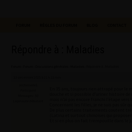
FORUM
RÈGLES DU FORUM
BLOG
CONTACT
Répondre à : Maladies
Forum
›
Forum
›
Discussions générales
›
Maladies
›
Répondre à : Maladies
23 décembre 2025 à 21 h 22 min
archimede1
En 35 ans, toujours rien attrapé pour le 
Participant
douche et si possible d’uriner histoire de 
Messages : 50
mais n’ai pas encore franchi l’étape ver
Lapinaute débutant
Concernant les filles, je ne suis pas sûr q
De plus certains traitements coutent très 
(Latina et surtout chinoises qui proposen
Et si en plus on fait trempouille dans le