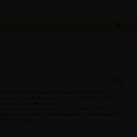
#66503
ns la mesure du possible, j’essaie de finir avec une
ort protégé (ça m’a toujours gêné et c’est de pire en pire),
ais pour combien de temps ?)
situation sur le territoire, ce n’est pas forcément évident.
s pas trop là-dessus. Les filles qui ne sont que de passage
entif ou curatif.