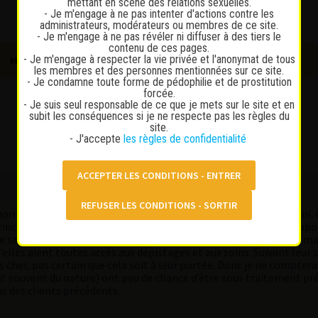
mettant en scène des relations sexuelles.
- Je m'engage à ne pas intenter d'actions contre les
administrateurs, modérateurs ou membres de ce site.
- Je m'engage à ne pas révéler ni diffuser à des tiers le
contenu de ces pages.
- Je m'engage à respecter la vie privée et l'anonymat de tous
MESSAGES PRIVÉS
SE CONNECTER
INSCRIPTION
les membres et des personnes mentionnées sur ce site.
- Je condamne toute forme de pédophilie et de prostitution
forcée.
- Je suis seul responsable de ce que je mets sur le site et en
subit les conséquences si je ne respecte pas les règles du
site.
- J'accepte
les règles de confidentialité
moment. Pénétration toujours protégée, mais souvent FN et cuni. Da
rincer un peu le conduit. Cela dit, je vis de plus en plus mal le rapp
s le sans capote (mon cerveau du haut fonctionne encore un peu, m
u’elles aient toutes accès aux dépistages et aux soins. Suivant leur 
cher, pas certain que cela soit à leur portée. Donc je ne compterai
t souvent du nature) ont peu de chance d’être sous traitement prév
 jus des clients précédents…