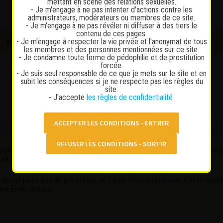
mettant en scène des relations sexuelles.
- Je m'engage à ne pas intenter d'actions contre les
administrateurs, modérateurs ou membres de ce site.
- Je m'engage à ne pas révéler ni diffuser à des tiers le
contenu de ces pages.
- Je m'engage à respecter la vie privée et l'anonymat de tous
MESSAGES PRIVÉS
SE CONNECTER
INSCRIPTION
les membres et des personnes mentionnées sur ce site.
- Je condamne toute forme de pédophilie et de prostitution
forcée.
- Je suis seul responsable de ce que je mets sur le site et en
subit les conséquences si je ne respecte pas les règles du
site.
- J'accepte
les règles de confidentialité
nnent comme ça, sur la confiance et la rentabilité. Si elles te conn
 bénéfice pour elle.
 qui ne pose pas de problème et « paie » correctement. Cette tec
ontés de chacun.