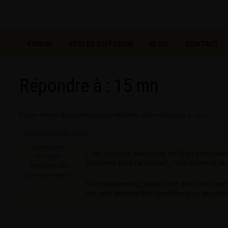
FORUM
RÈGLES DU FORUM
BLOG
CONTACT
Répondre à : 15 mn
Forum
›
Forum
›
Discussions sur la prostitution
›
15 mn
›
Répondre à : 15 mn
10 mai 2026 à 18 h 53 min
bontedivine
C’est vrai que beaucoup de filles fonctio
Participant
(souvent douche inclue), c’est souvent du
Messages : 610
Lapinaute argenté
Techniquement, elles sont avec un client
car cela dépend des conditions et des vol