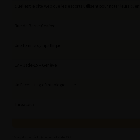
Quel est le site web que les escorts utilisent pour noter leurs clien
Rue de Berne Genève
Une femme sympathique
Ev – Jade-15 – Genève
Un Facesitting d’anthologie
1
2
Throatpie?
15 sujets de 1 à 15 (sur un total de 627)