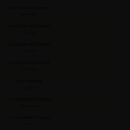
il y a 2 jours et 2 heures
gargomutre
il y a 2 jours et 10 heures
Labuche
il y a 2 jours et 14 heures
Jean pale
il y a 3 jours et 3 heures
Pierrot1201
il y a 1 semaine
gaston
il y a 1 semaine et 2 jours
BGB – Lausanne
il y a 1 semaine et 3 jours
Nikko