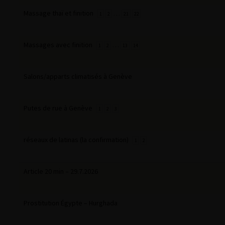
Massage thaï et finition
…
1
2
21
22
Massages avec finition
…
1
2
13
14
Salons/apparts climatisés à Genève
Putes de rue à Genève
1
2
3
réseaux de latinas (la confirmation)
1
2
Article 20 min – 29.7.2026
Prostitution Égypte – Hurghada