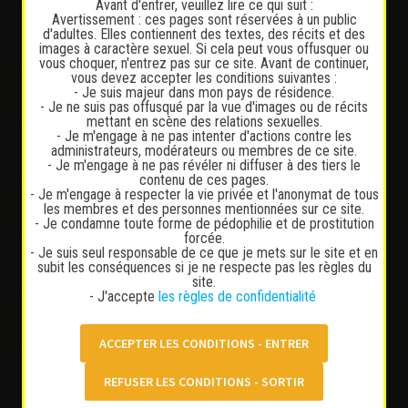
Avant d'entrer, veuillez lire ce qui suit :
Avertissement : ces pages sont réservées à un public
529
d'adultes. Elles contiennent des textes, des récits et des
images à caractère sexuel. Si cela peut vous offusquer ou
vous choquer, n'entrez pas sur ce site. Avant de continuer,
vous devez accepter les conditions suivantes :
329
- Je suis majeur dans mon pays de résidence.
- Je ne suis pas offusqué par la vue d'images ou de récits
mettant en scène des relations sexuelles.
- Je m'engage à ne pas intenter d'actions contre les
5
administrateurs, modérateurs ou membres de ce site.
- Je m'engage à ne pas révéler ni diffuser à des tiers le
contenu de ces pages.
- Je m'engage à respecter la vie privée et l'anonymat de tous
53
les membres et des personnes mentionnées sur ce site.
- Je condamne toute forme de pédophilie et de prostitution
forcée.
- Je suis seul responsable de ce que je mets sur le site et en
38
subit les conséquences si je ne respecte pas les règles du
site.
- J'accepte
les règles de confidentialité
1
2