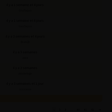
il y a 1 semaine et 4 jours
GrosTaquin
il y a 1 semaine et 6 jours
GrosTaquin
il y a 2 semaines et 4 jours
Braik20
il y a 3 semaines
abcd
il y a 3 semaines
johnlerouge
il y a 3 semaines et 1 jour
zizizinzin
1
2
3
…
40
41
42
→