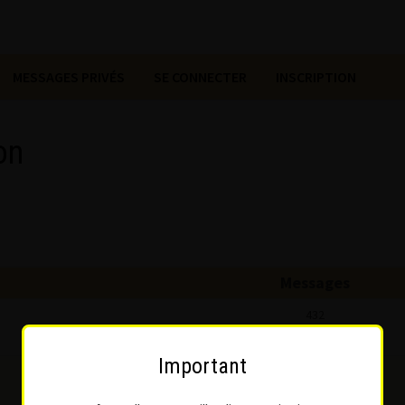
MESSAGES PRIVÉS
SE CONNECTER
INSCRIPTION
on
Messages
432
Important
2