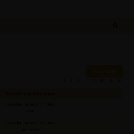
1
2
3
…
40
41
42
→
Dernière publication
il y a 4 heures et 24 minutes
lapinn
il y a 5 heures et 45 minutes
archimede1