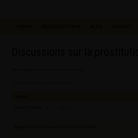
FORUM
RÈGLES DU FORUM
BLOG
CONTACT
Discussions sur la prostituti
Forum
›
Forum
›
Discussions sur la prostitution
15 sujets de 1 à 15 (sur un total de 627)
Sujet
Trans à Genève
…
1
2
17
18
Appartement de service de ces demoiselles