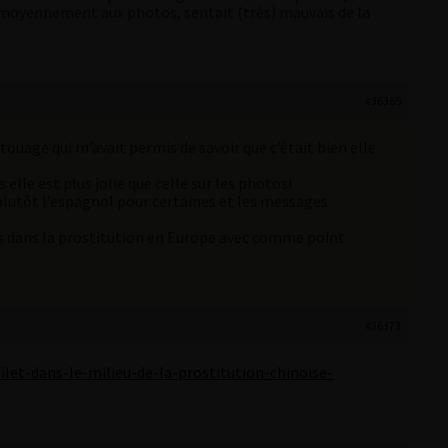
que moyennement aux photos, sentait (très) mauvais de la
#36365
atouage qui m’avait permis de savoir que c’était bien elle
lle est plus jolie que celle sur les photos!
, plutôt l’espagnol pour certaines et les messages
ses dans la prostitution en Europe avec comme point
#36373
ilet-dans-le-milieu-de-la-prostitution-chinoise-