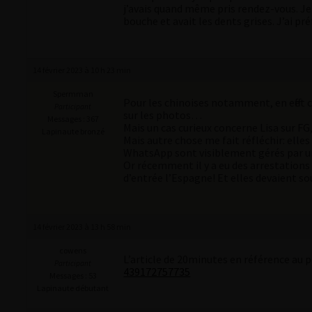
j’avais quand même pris rendez-vous. Je 
bouche et avait les dents grises. J’ai 
14 février 2023 à 10 h 23 min
Spermman
Pour les chinoises notamment, en effet c’
Participant
sur les photos…
Messages : 367
Mais un cas curieux concerne Lisa sur FG
Lapinaute bronzé
Mais autre chose me fait réfléchir: elle
WhatsApp sont visiblement gérés par u
Or récemment il y a eu des arrestations
d’entrée l’Espagne! Et elles devaient so
14 février 2023 à 13 h 58 min
cowens
L’article de 20minutes en référence au
Participant
439172757735
Messages : 53
Lapinaute débutant