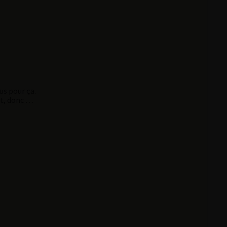
lus pour ça.
nt, donc …