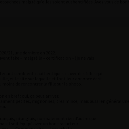
retouchées malgré qu’elles soient authentifiées. Avez vous de bon
 2020/21, une dernière en 2022.
nt fake – malgré la « certification » (je ne vais
ntenant semblent « authentiques », avec des filles qui
le, et le site sur laquelle et font leur annonce écrit
u moins de rencontrer la fille sur la photo.
 en bref : oui, ça peut arriver.
vraiment petites, mignonnes, très mince, mais aussi en général une
eur.
 français, ni anglais, normalement rien d’autre que
natel soit équipé avec un bon traducteur…
s par …. Comment dire … leur «chef ».