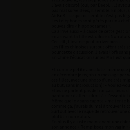
J’avais discuté (oui, par DeepL….) avec u
pas mal surveillées, il semble. En plus,
AirBnB – ce qui me semble n’est pas léga
Les téléphones sont gérés par un « chef »
pouvez dire « hippopotames ».
Ca arrive aussi – à cause de cette gestio
en arrivant la fille est offensé « Non alors,
Ceci dit, l’inverse peut arriver aussi.
Les filles chinoises surtout offrent très
pour cette discussion. J’avais l’offre san
En Chine l’éducation sur les MST est qu
Et comme petite anecdote : même que je 
en décembre je reçois un message par wh
ces filles, avec une photo d’une très mi
au but, sans introduction) : « Voulez-vo
Elles ne parlent pas de français, leurs c
pardonner d’aller si droit à « l’essentiel 
Même que le « sans capote » me tente bea
comme ça, j’aurais du mal à trouver la c
Surtout avec le risque de retrouver une
plutôt « non » alors.
En plus il y a juste maintenant une chino
son annonce « Remplissez mon vagin » – 