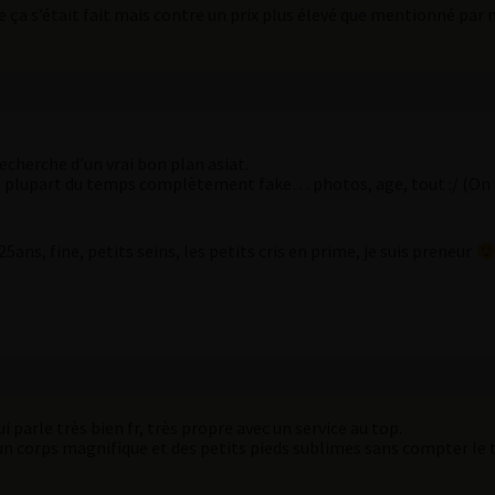
e ça s’était fait mais contre un prix plus élevé que mentionné par
 recherche d’un vrai bon plan asiat.
plupart du temps complètement fake… photos, age, tout :/ (On to
5ans, fine, petits seins, les petits cris en prime, je suis preneur
i parle très bien fr, très propre avec un service au top.
c un corps magnifique et des petits pieds sublimes sans compter le tar