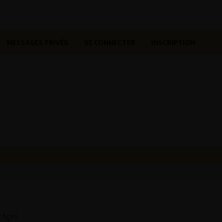
MESSAGES PRIVÉS
SE CONNECTER
INSCRIPTION
fgirl.