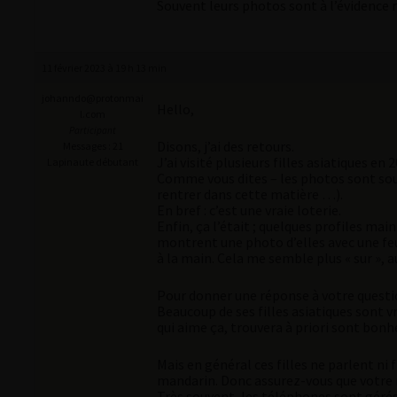
Souvent leurs photos sont à l’évidence 
11 février 2023 à 19 h 13 min
johanndo@protonmai
Hello,
l.com
Participant
Disons, j’ai des retours.
Messages : 21
J’ai visité plusieurs filles asiatiques en
Lapinaute débutant
Comme vous dites – les photos sont souve
rentrer dans cette matière …).
En bref : c’est une vraie loterie.
Enfin, ça l’était ; quelques profiles mai
montrent une photo d’elles avec une feuil
à la main. Cela me semble plus « sur », a
Pour donner une réponse à votre question
Beaucoup de ses filles asiatiques sont 
qui aime ça, trouvera à priori sont bonh
Mais en général ces filles ne parlent ni
mandarin. Donc assurez-vous que votre 
Très souvent, les téléphones sont géré