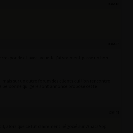
#36418
#36427
orresponde et avec laquelle j’ai vraiment passé un bon
 mais sur un autre forum des clients qui l’on rencontré
e la personne qui gère sont annonce propose cette
#36445
atif, alors que ce fut clairement négocié sur WhatsApp