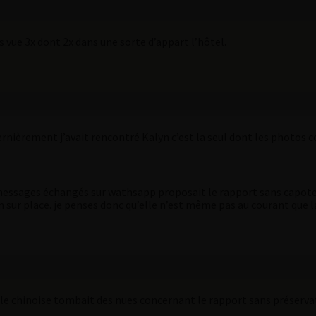
is vue 3x dont 2x dans une sorte d’appart l’hôtel.
nièrement j’avait rencontré Kalyn c’est la seul dont les photos c
s messages échangés sur wathsapp proposait le rapport sans capote.
ion sur place. je penses donc qu’elle n’est même pas au courant qu
fille chinoise tombait des nues concernant le rapport sans préserv