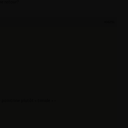
ne retour?
#36291
 pointrine plutôt « timide » –