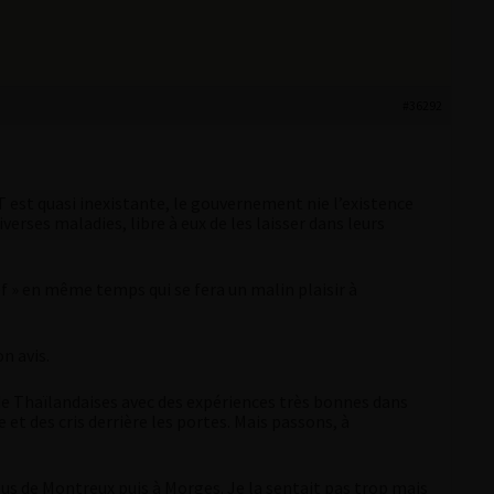
#36292
MST est quasi inexistante, le gouvernement nie l’existence
iverses maladies, libre à eux de les laisser dans leurs
f » en même temps qui se fera un malin plaisir à
n avis.
e de Thaïlandaises avec des expériences très bonnes dans
t des cris derrière les portes. Mais passons, à
sus de Montreux puis à Morges. Je la sentait pas trop mais