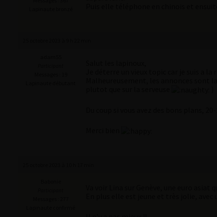
Messages : 367
Puis elle téléphone en chinois et ensuit
Lapinaute bronzé
25 octobre 2023 à 9 h 22 min
adam55
Salut les lapinoux,
Participant
Je déterre un vieux topic car je suis a la
Messages : 19
Malheureusement, les annonces sont la 
Lapinaute débutant
plutot que sur la serveuse
)
Du coup si vous avez des bons plans, 20-2
Merci bien
25 octobre 2023 à 10 h 17 min
Babonie
Va voir Lina sur Genève, une euro asiat qu
Participant
En plus elle est jeune et très jolie, ave
Messages : 277
Lapinaute confirmé
Il n’y a pas mieux !!