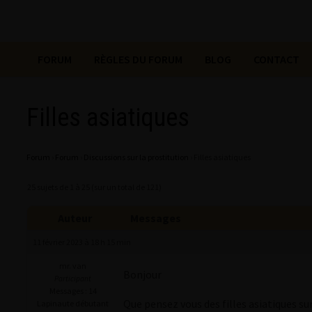
FORUM
RÈGLES DU FORUM
BLOG
CONTACT
Filles asiatiques
Forum
›
Forum
›
Discussions sur la prostitution
›
Filles asiatiques
25 sujets de 1 à 25 (sur un total de 121)
Auteur
Messages
11 février 2023 à 18 h 15 min
mr. van
Bonjour
Participant
Messages : 14
Que pensez vous des filles asiatiques sur 
Lapinaute débutant