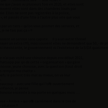
ne que j’avais vu plusieurs fois en 2020, et elles sont
 souvent elles sont dans des chambres loués par
le. Elles ne sont pas registrées à la police, …
, et passés d’une fille à l’autre plus vite que vous
n par un tiers – qu’on vous promet des services, et
 je ne fais pas ça » !!
 souvent un service sans capote… il y a un autre thread
s payer un extra (!!!), masi souvent elles ne demandent que 50,- de p
asi inexistante, le gouvernement ni l’existence de la SIDA quasime
n’ai pas visité une chinoise depuis env début 2021,
atsapp par qn de cette « organisation » qui gère
gnonne, jeune chinoise, avec la question (tout droit
us remplir ma chatte ».
hefs le parlent très mal au mieux, on va leur
».
ucoup – avec une fille qui l’offre ouvertement
onfiance, je pense.
 chinoise enceinte à ma porte en quelques mois …
ise « Ambre » qui offre carrément dans le tire de
citation !!