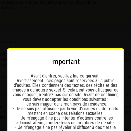
nonces elle-même, et c’est pas sur qu’elle offre ce
ous faites le test….
ton apport.
ès souvent un service sans capote » « En Chine, l’éducation sur les 
 dans ce cas. Et si certains clients sont enclins à être infectés par d
Important
e qui me concerne. Fin du débat !
Avant d'entrer, veuillez lire ce qui suit :
ne chinoise enceinte à ma porte en quelques mois … » Avec son « che
Avertissement : ces pages sont réservées à un public
d'adultes. Elles contiennent des textes, des récits et des
images à caractère sexuel. Si cela peut vous offusquer ou
rsion « abattage ». Très peu pour moi au final. Mais ce n’est que mo
vous choquer, n'entrez pas sur ce site. Avant de continuer,
vous devez accepter les conditions suivantes :
- Je suis majeur dans mon pays de résidence.
que, il y avait le Passage des Saugettes no 7 à Lausanne : un repèr
- Je ne suis pas offusqué par la vue d'images ou de récits
un peu glauque avec des odeurs de fritures, une certaine pénombre e
mettant en scène des relations sexuelles.
lutôt sympa.
- Je m'engage à ne pas intenter d'actions contre les
administrateurs, modérateurs ou membres de ce site.
- Je m'engage à ne pas révéler ni diffuser à des tiers le
annonce sur fgirl.ch ch concernant une Chinoise qui recevait au-des