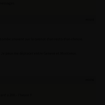
 messages.
#43255
mbe souvent sur la cuistot d’un resto d’un chinois
Je peux me dèplacer entre Geneve et Montreux.
#43256
if a 200.- l’heure !!