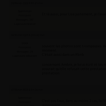
16 février 2023 à 9 h 25 min
Spermman
Et là aussi, pour Lisa justement, je l’ava
Participant
Messages : 367
Lapinaute bronzé
16 février 2023 à 15 h 41 min
crock
souvent les photos sont trompeuses. der
Participant
moment.
Messages : 24
C’était aussi dans un Rbnb
Lapinaute débutant
concernant Ambre, je lui ai écrit et le
assurait qu’elle refusait cette prestat
prestation.
17 février 2023 à 9 h 26 min
Spermman
C’est pas faux, dans au moins 2 cas, la 
Participant
auparavant.