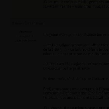
J’ai du mal à croire que Mlle gérer ses an
service en réalité – mais dites nous, si v
12 février 2023 à 6 h 19 min
Anonyme
Un grand merci pour ton évaluation et 
Messages : 304
Lapinaute bronzé
« Les filles chinoises surtout offrent tr
de la SIDA (…) » Ca fait froid dans le dos
délires. Je ne rentre pas en matière en c
« Surtout avec le risque de retrouver u
t’extorquer de l’argent à vie.
En deux mots, c’est de la prostitution ve
Bref, concernant les Asiatiques, à l’épo
l’ensemble. L’endroit était quand même 
l’intérieur des appartements, c’était p
J’ai répondu il y a quelques mois à une 