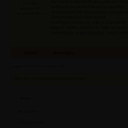
J’ai finalement testé, donc elle est bie
Participant
Fellation couverte très bien exécutée
Messages : 83
Je crois que c’est la première fois que j
Lapinaute débutant
Gémissements forcé/simulé
La discussion n’a pas pris ça pourrait en 
Appart nickel, douche, et linge propre
Je dirais que je suis satisfait, mais il m
Auteur
Messages
10 sujets de 1 à 10 (sur un total de 10)
Vous devez être connecté pour répondre à ce sujet.
Identifiant:
Mot de passe:
Rester connecté