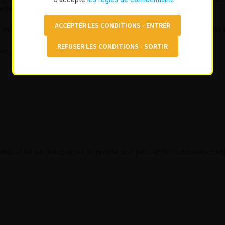
viter ça.
ais même au contact par WhatsApp je sentais cette distance qu’elle m
oque, le service avait quand même été impeccable.
and on lui parle espagnol et qu’elle soit peut-être roumaine arra