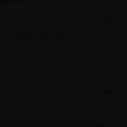
rouvé correct!
#61502
nge, genre je répond le strict minimum
#61510
vant.
ous avons tout fait et je ne peux absolument pas me
isait espagnole, mais je pense roumaine) le social time n’a