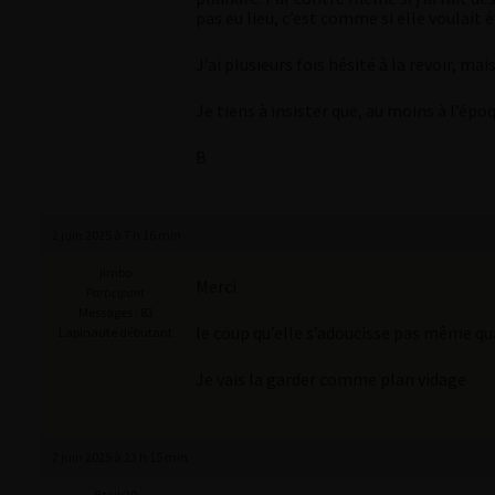
pas eu lieu, c’est comme si elle voulait é
J’ai plusieurs fois hésité à la revoir, m
Je tiens à insister que, au moins à l’ép
B
2 juin 2025 à 7 h 16 min
jimbo
Merci
Participant
Messages : 83
le coup qu’elle s’adoucisse pas même qu
Lapinaute débutant
Je vais la garder comme plan vidage
2 juin 2025 à 23 h 15 min
Braik20