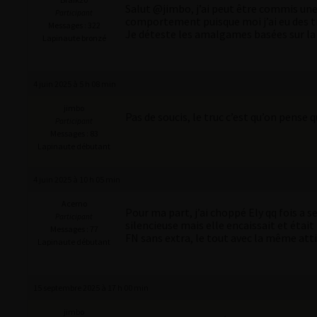
Salut @jimbo, j’ai peut être commis une 
Participant
comportement puisque moi j’ai eu des t
Messages : 322
Je déteste les amalgames basées sur la na
Lapinaute bronzé
4 juin 2025 à 5 h 08 min
jimbo
Pas de soucis, le truc c’est qu’on pense 
Participant
Messages : 83
Lapinaute débutant
4 juin 2025 à 10 h 05 min
Acerno
Pour ma part, j’ai choppé Ely qq fois a s
Participant
silencieuse mais elle encaissait et étai
Messages : 77
FN sans extra, le tout avec la même attit
Lapinaute débutant
15 septembre 2025 à 17 h 00 min
jimbo