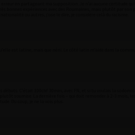
erreur en partageant ma supposition. Je n’ai aucune certitude qu’el
rès bonnes expériences avec des Roumaines, mais plutôt par son pe
tionalité ou autres, j’ose le dire, je considère celà du racisme.
qu’elle est latine, mais que néni. Le côté latin m’aide dans la comm
es débuts. C’était 100chf 30min, avec FN, et si tu voulais la sodomi
t plutôt soumise. La dernière fois – qui doit remonder à 2-3 mois, 
ude. Du coup, je ne la vois plus.