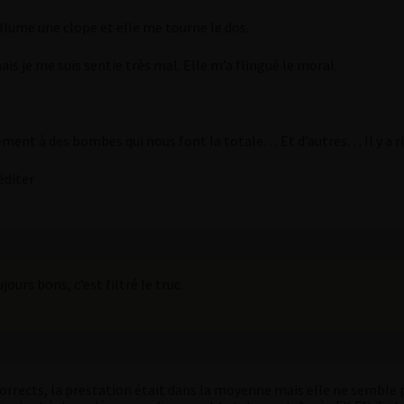
allume une clope et elle me tourne le dos.
ais je me suis sentie très mal. Elle m’a flingué le moral.
uement à des bombes qui nous font la totale… Et d’autres… Il y a
éditer
jours bons, c’est filtré le truc.
corrects, la prestation était dans la moyenne mais elle ne semble pa