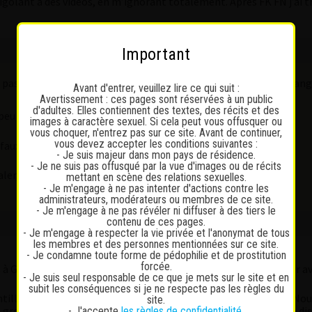
igolant à des vidéos, en m’ignorant totalement. Après FK FN j’ai t
Important
’est pas un problème ça, il n’y avait pas d’enthousiasme dans l’écha
Avant d'entrer, veuillez lire ce qui suit :
Avertissement : ces pages sont réservées à un public
d'adultes. Elles contiennent des textes, des récits et des
 peu bizzare, mais correct, le cunni/69 en extra
images à caractère sexuel. Si cela peut vous offusquer ou
vous choquer, n'entrez pas sur ce site. Avant de continuer,
vous devez accepter les conditions suivantes :
 faux
- Je suis majeur dans mon pays de résidence.
- Je ne suis pas offusqué par la vue d'images ou de récits
er, je voulais voir si on avait d’autres avis sur elle
mettant en scène des relations sexuelles.
- Je m'engage à ne pas intenter d'actions contre les
administrateurs, modérateurs ou membres de ce site.
- Je m'engage à ne pas révéler ni diffuser à des tiers le
contenu de ces pages.
- Je m'engage à respecter la vie privée et l'anonymat de tous
les membres et des personnes mentionnées sur ce site.
- Je condamne toute forme de pédophilie et de prostitution
forcée.
ts à Genève, donc cela doit être la même époque que Gardian, voir a
- Je suis seul responsable de ce que je mets sur le site et en
subit les conséquences si je ne respecte pas les règles du
tille, avenante et plutôt jolie. Une poitrine quasi inexistante. N
site.
s gros efforts pour la mettre à l’aise, parler en espagnol (elle se d
- J'accepte
les règles de confidentialité