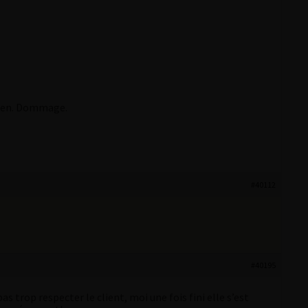
 rien. Dommage.
#40112
#40195
s trop respecter le client, moi une fois fini elle s’est