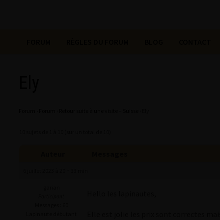
FORUM
RÈGLES DU FORUM
BLOG
CONTACT
Ely
Forum
›
Forum
›
Retour suite à une visite – Suisse
›
Ely
10 sujets de 1 à 10 (sur un total de 10)
Auteur
Messages
6 juillet 2023 à 20 h 33 min
garian
Hello les lapinautes,
Participant
Messages : 60
Elle est jolie les prix sont correctes ma
Lapinaute débutant