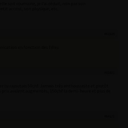
le soit roumaine, je l’ai déduit, non par son
tit accent, son physique, etc.
#61629
unication en fonction des filles
#61631
ser tu rajoutais 50chf. Jamais très enthousiaste et plutôt
les prix avaient augmentés, 150chf la demi-heure et plus de
#64121