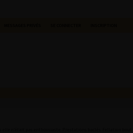
MESSAGES PRIVÉS
SE CONNECTER
INSCRIPTION
is elle n’était pas enthousiaste. Prestations baclés. Fellation bout 