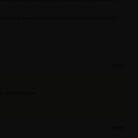
ettait et qui m’a empêché d’aller de l’avant et la revoir.
#61572
nge pas les choses…
#61609