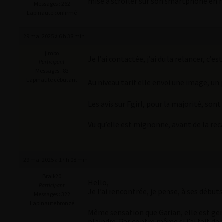
mise à scroller sur son smartphone en r
Messages : 262
Lapinaute confirmé
29 mai 2025 à 6 h 38 min
jimbo
Je l’ai contactée, j’ai du la relancer, c
Participant
Messages : 83
Lapinaute débutant
Au niveau tarif elle envoi une image, un
Les avis sur Fgirl, pour la majorité, sont
Vu qu’elle est mignonne, avant de la recal
29 mai 2025 à 17 h 08 min
Braik20
Hello,
Participant
Je l’ai rencontrée, je pense, à ses débu
Messages : 322
Lapinaute bronzé
Même sensation que Garian, elle est gen
plaindre. Par contre même si j’ai fait de