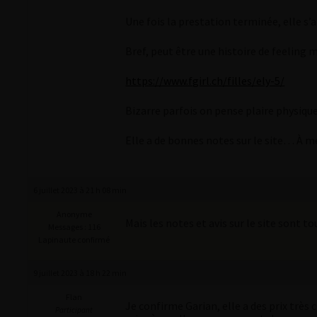
Une fois la prestation terminée, elle s’
Bref, peut être une histoire de feeling m
https://www.fgirl.ch/filles/ely-5/
Bizarre parfois on pense plaire physiq
Elle a de bonnes notes sur le site… À m
6 juillet 2023 à 21 h 08 min
Anonyme
Mais les notes et avis sur le site sont tou
Messages : 116
Lapinaute confirmé
9 juillet 2023 à 18 h 22 min
Flan
Je confirme Garian, elle a des prix très 
Participant