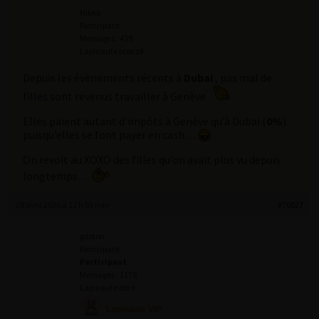
Nikko
Participant
Messages : 439
Lapinaute bronzé
Depuis les évènements récents à
Dubai
, pas mal de
filles sont revenus travailler à Genève
Elles paient autant d’impôts à Genève qu’à Dubai (
0%
)
puisqu’elles se font payer en cash…
On revoit au XOXO des filles qu’on avait plus vu depuis
longtemps…
28 avril 2026 à 11 h 55 min
#70027
gaston
Participant
Participant
Messages : 1178
Lapinaute doré