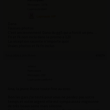
Participant
Messages : 1178
Lapinaute doré
Dana
Fausses photos
C’est anciennement Dana du gg5 qui a forcit un peu…
Fn et fk non inclu dans la promo a 120
La réception raconte n’importe quoi
Vraies photos et fk fn inclus
5 mai 2026 à 20 h 55 min
#70179
selena
Participant
Messages : 202
Lapinaute confirmé
Ana, la jeune Russe toute fine au xoxo
Bon les gars j’ai testé pour vous ne perdez pas votre
temps et votre argent elle est sympa assez mignonne
de très beaux seins mais silicone.