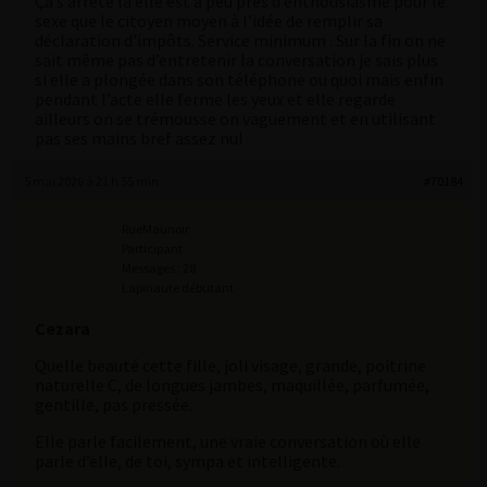
Ça s’arrête là elle est à peu près d’enthousiasme pour le
sexe que le citoyen moyen à l’idée de remplir sa
déclaration d’impôts. Service minimum . Sur la fin on ne
sait même pas d’entretenir la conversation je sais plus
si elle a plongée dans son téléphone ou quoi mais enfin
pendant l’acte elle ferme les yeux et elle regarde
ailleurs on se trémousse on vaguement et en utilisant
pas ses mains bref assez nul
5 mai 2026 à 21 h 55 min
#70184
RueMaunoir
Participant
Messages : 28
Lapinaute débutant
Cezara
Quelle beauté cette fille, joli visage, grande, poitrine
naturelle C, de longues jambes, maquillée, parfumée,
gentille, pas pressée.
Elle parle facilement, une vraie conversation où elle
parle d’elle, de toi, sympa et intelligente.