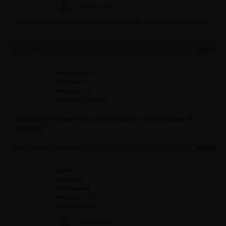
C’est moi ou elle a un peu une gueule de petite connasse
?
22 avril 2026 à 12 h 32 min
#69855
Abeyante Paul
Participant
Messages : 13
Lapinaute débutant
Gaston je trouve ton commentaire irrespectueux et
déplacé.
22 avril 2026 à 17 h 34 min
#69864
gaston
Participant
Participant
Messages : 1178
Lapinaute doré