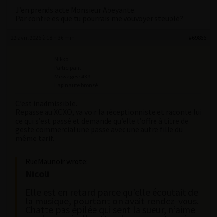
J’en prends acte Monsieur Abeyante.
Par contre es que tu pourrais me vouvoyer steuplè?
22 avril 2026 à 18 h 36 min
#69866
Nikko
Participant
Messages : 439
Lapinaute bronzé
C’est inadmissible.
Repasse au XOXO, va voir la réceptionniste et raconte lui
ce qui s’est passé et demande qu’elle t’offre à titre de
geste commercial une passe avec une autre fille du
même tarif.
RueMaunoir wrote:
Nicoli
Elle est en retard parce qu’elle écoutait de
la musique, pourtant on avait rendez-vous.
Chatte pas épilée qui sent la sueur, n’aime