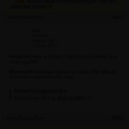
https://lapine.ch/Forums/topic/les-filles-en-
vitrine-aux-paquis/
20 avril 2026 à 19 h 48 min
#69831
Nikko
Participant
Messages : 439
Lapinaute bronzé
Petra
s’entraine au Holmes Place si tu veux la voir. Je la
croise souvent.
Elena Lux
fonctionnait qu’avec les extras. Elle refusait
de travailler pour le tarif de base…
Ramon Moiloignon wrote:
Elena Lux, Petra, Dior au GG4 />
21 avril 2026 à 21 h 35 min
#69844