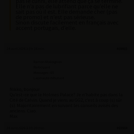
pas le cunni, elle attend que ça se termine.
Elle n’a pas de lubrifiant parce qu’elle ne
sait pas où il est. Elle demande cher (pas
de promo) et n’est pas sérieuse.
Sinon discute facilement en français avec
accent portugais, d’elle.
24 avril 2026 à 0 h 16 min
#69903
Ramon Moiloignon
Participant
Messages : 65
Lapinaute débutant
Nikko, bonjour
Qu’est-ce que le Holmes Palace? Je n’habite pas dans la
Cité de Calvin. Quand je viens au GG2, c’est à coup (s) sûr
(s). Majoritairement en suivant les conseils avisés des
anciens. Ciao.
Max
24 avril 2026 à 0 h 20 min
#69904