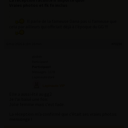
La réception raconte n’importe quoi
Vraies photos et fk fn inclus
.
.
Il parle de la fameuse Dana pas si fameuse que
cela par ailleurs qui officiait déjà à l’époque du GG !!!
6 mai 2026 à 10 h 10 min
#70194
gaston
Participant
Participant
Messages : 1178
Lapinaute doré
Elle a aussi été au gg2
Je l’ai baisé une fois
Jolie femme mais c’est fade.
La réception m’a confirmé que c’était ses vraies photos:
mensonge !