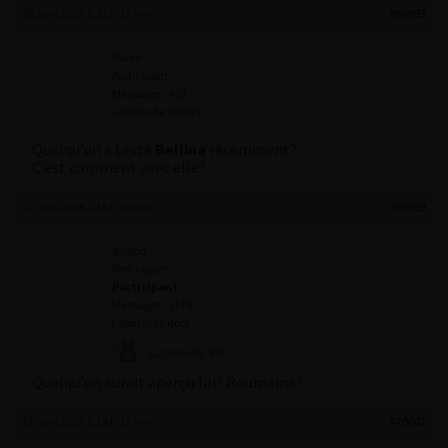
26 avril 2026 à 11 h 12 min
#69983
Nikko
Participant
Messages : 439
Lapinaute bronzé
Quelqu’un a testé
Bellina
récemment?
C’est comment avec elle?
27 avril 2026 à 16 h 30 min
#69999
gaston
Participant
Participant
Messages : 1178
Lapinaute doré
Quelqu’un aurait aperçu lili? Roumaine?
27 avril 2026 à 18 h 37 min
#70002