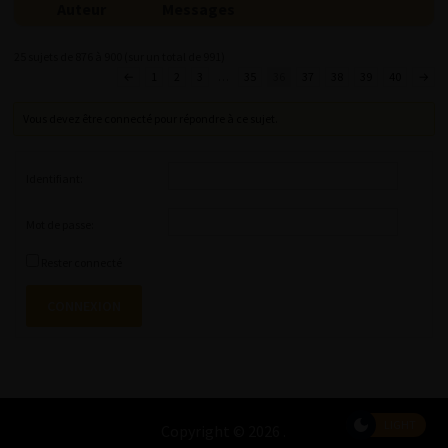
Auteur
Messages
25 sujets de 876 à 900 (sur un total de 991)
←
1
2
3
…
35
36
37
38
39
40
→
Vous devez être connecté pour répondre à ce sujet.
Identifiant:
Mot de passe:
Rester connecté
CONNEXION
LIGHT
Copyright © 2026
.