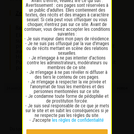
Avant d'entrer, veuillez lire ce qui suit :
Avertissement : ces pages sont réservées à
un public d'adultes. Elles contiennent des
Zeus – Bester Sex in Küssnacht
textes, des récits et des images à caractère
sexuel. Si cela peut vous offusquer ou vous
choquer, n'entrez pas sur ce site. Avant de
Ramon Moiloignon wrote:
continuer, vous devez accepter les conditions
suivantes :
Elena Lux ne m’a jamais demandé de
- Je suis majeur dans mon pays de résidence.
supplément. Je la connaissais
- Je ne suis pas offusqué par la vue d'images
précédemment, du Zeus. Elle travaillait
ou de récits mettant en scène des relations
avec sa copine de l’époque, une autre
sexuelles.
Hongroise, Lulu Love. J’ai revu Elena à
- Je m'engage à ne pas intenter d'actions
Putabest. Là, question argent, ce n’était
contre les administrateurs, modérateurs ou
pas la même limonade
membres de ce site.
- Je m'engage à ne pas révéler ni diffuser à
des tiers le contenu de ces pages.
- Je m'engage à respecter la vie privée et
l'anonymat de tous les membres et des
24 avril 2026 à 9 h 17 min
#69914
personnes mentionnées sur ce site.
- Je condamne toute forme de pédophilie et
de prostitution forcée.
Ramon Moiloignon
- Je suis seul responsable de ce que je mets
Participant
sur le site et en subit les conséquences si je
Messages : 65
ne respecte pas les règles du site.
Lapinaute débutant
- J'accepte
les règles de confidentialité
Du sport? ?? Ouh là, Dieu m’en préserve