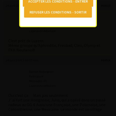
24 avril 2026 à 9 h 20 min
#69915
Ramon Moiloignon
Participant
Messages : 65
Lapinaute débutant
C’est prêt de Luzern
Même groupe qu’Aphrodite, Freubad, Cleo, Olymp et
FKK Neuhenoff
24 avril 2026 à 9 h 33 min
#69916
Ramon Moiloignon
Participant
Messages : 65
Lapinaute débutant
Oui c’est ça… Mais pas seulement
J’ ai fait une Hongroise, Julia, qui a opéré dans un passé
radieux au GG 4. Aussi une Française, une Polonaise, une
Colombienne, une Mexicaine. Le monde est un village