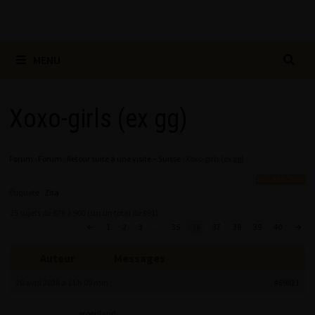
MENU
Xoxo-girls (ex gg)
Forum
›
Forum
›
Retour suite à une visite – Suisse
›
Xoxo-girls (ex gg)
Étiqueté :
Zita
25 sujets de 876 à 900 (sur un total de 991)
←
1
2
3
…
35
36
37
38
39
40
→
Auteur
Messages
20 avril 2026 à 11 h 09 min
#69821
groenland