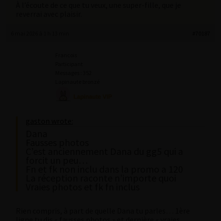
À l’écoute de ce que tu veux, une super-fille, que je
reverrai avec plaisir.
6 mai 2026 à 1 h 13 min
#70187
Francois
Participant
Messages : 352
Lapinaute bronzé
gaston wrote:
Dana
Fausses photos
C’est anciennement Dana du gg5 qui a
forcit un peu…
Fn et fk non inclu dans la promo a 120
La réception raconte n’importe quoi
Vraies photos et fk fn inclus
Rien compris, à part de quelle Dana tu parles… 1ère
ligne tu dis « fausses photos » et dernière « vraies