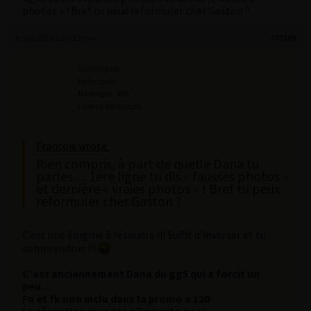
photos » ! Bref tu peux reformuler cher Gaston ?
6 mai 2026 à 3 h 12 min
#70189
GrosTaquin
Participant
Messages : 463
Lapinaute bronzé
Francois wrote:
Rien compris, à part de quelle Dana tu
parles… 1ère ligne tu dis « fausses photos »
et dernière « vraies photos » ! Bref tu peux
reformuler cher Gaston ?
C’est une énigme à résoudre !!! Suffit d’inverser et tu
comprendras !!!
.
C’est anciennement Dana du gg5 qui a forcit un
peu…
Fn et fk non inclu dans la promo a 120