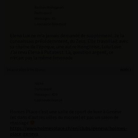
Ramon Moiloignon
Participant
Messages : 65
Lapinaute débutant
Elena Lux ne m’a jamais demandé de supplément. Je la
connaissais précédemment, du Zeus. Elle travaillait avec
sa copine de l’époque, une autre Hongroise, Lulu Love.
J’ai revu Elena à Putabest. Là, question argent, ce
n’était pas la même limonade
24 avril 2026 à 9 h 13 min
#69911
Nikko
Participant
Messages : 439
Lapinaute bronzé
Homes Place c’est une salle de sport de luxe à Genève
(et dans d’autres villes du monde) et pas un salon de
massage
https://www.holmesplace.ch/en/clubs/geneva/holmes-
place-geneva