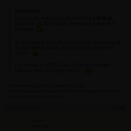
Nikko wrote:
Depuis les évènements récents à
Dubai
,
pas mal de filles sont revenus travailler à
Genève
Elles paient autant d’impôts à Genève qu’à
Dubai (
0%
) puisqu’elles se font payer en
cash…
On revoit au XOXO des filles qu’on avait
plus vu depuis longtemps…
Il me semble que c’est surveillé un peu.
Sauf pour notre réseau colombien qui esquive en faisant
tourner beaucoup les filles..
3 mai 2026 à 19 h 58 min
#70144
gaston
Participant