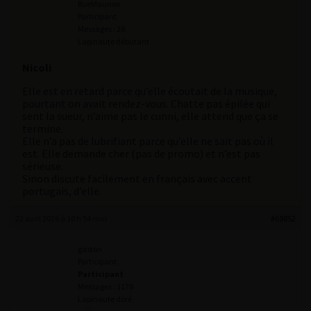
RueMaunoir
Participant
Messages : 28
Lapinaute débutant
Nicoli
Elle est en retard parce qu’elle écoutait de la musique,
pourtant on avait rendez-vous. Chatte pas épilée qui
sent la sueur, n’aime pas le cunni, elle attend que ça se
termine.
Elle n’a pas de lubrifiant parce qu’elle ne sait pas où il
est. Elle demande cher (pas de promo) et n’est pas
sérieuse.
Sinon discute facilement en français avec accent
portugais, d’elle.
22 avril 2026 à 10 h 54 min
#69852
gaston
Participant
Participant
Messages : 1178
Lapinaute doré