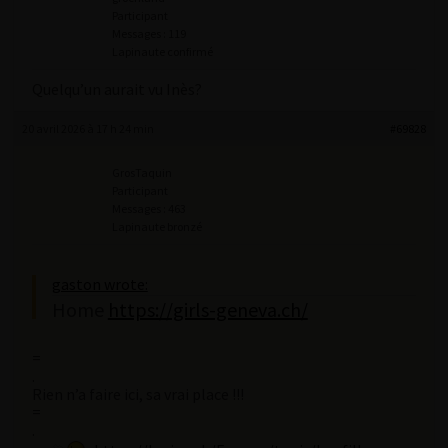
Participant
Messages : 119
Lapinaute confirmé
Quelqu’un aurait vu Inès?
20 avril 2026 à 17 h 24 min
#69828
GrosTaquin
Participant
Messages : 463
Lapinaute bronzé
gaston wrote:
Home
https://girls-geneva.ch/
=
.
Rien n’a faire ici, sa vrai place !!!
=
.