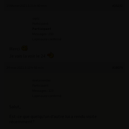
15 février 2021 à 21 h 40 min
#15232
sxplz
Participant
Participant
Messages : 293
Lapinaute confirmé
Merci
Je vais la voir le 24
24 mai 2021 à 10 h 56 min
#18079
evelavender
Participant
Messages : 123
Lapinaute confirmé
Salut,
Est-ce que quelqu’un d’autre lui a rendu visite
récemment?