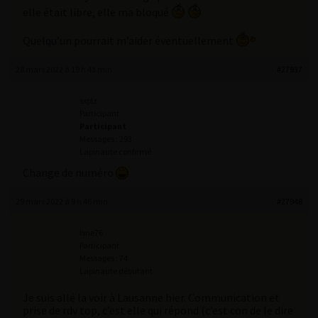
elle était libre, elle ma bloqué
Quelqu’un pourrait m’aider éventuellement
28 mars 2022 à 19 h 43 min
#27937
sxplz
Participant
Participant
Messages : 293
Lapinaute confirmé
Change de numéro
29 mars 2022 à 9 h 46 min
#27948
lsne76
Participant
Messages : 74
Lapinaute débutant
Je suis allé la voir à Lausanne hier. Communication et
prise de rdv top, c’est elle qui répond (c’est con de le dire