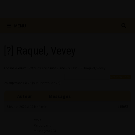
MENU
[?] Raquel, Vevey
Forum
›
Forum
›
Retour suite à une visite – Suisse
›
[?] Raquel, Vevey
25 sujets de 1 à 25 (sur un total de 25)
Auteur
Messages
8 février 2021 à 12 h 44 min
#15057
sxplz
Participant
Messages : 293