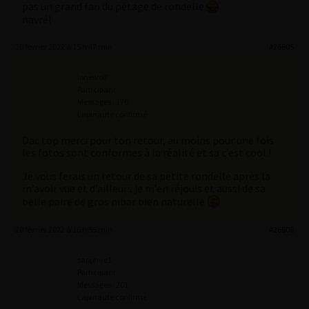
pas un grand fan du pétage de rondelle
navré!
20 février 2022 à 15 h 47 min
#26905
lonewolf
Participant
Messages : 176
Lapinaute confirmé
Dac top merci pour ton retour, au moins pour une fois
les fotos sont conformes à la réalité et sa c’est cool !
Je vous ferais un retour de sa petite rondelle après la
m’avoir vue et d’ailleurs je m’en réjouis et aussi de sa
belle paire de gros nibar bien naturelle
20 février 2022 à 16 h 55 min
#26908
sapphire1
Participant
Messages : 201
Lapinaute confirmé