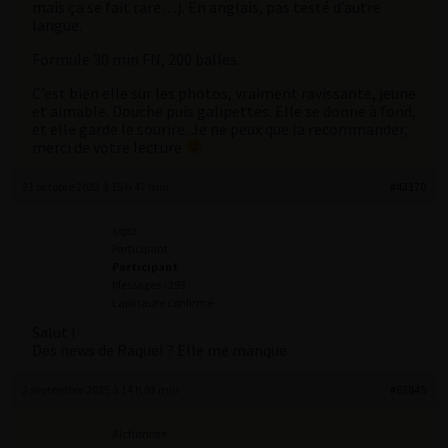
mais ça se fait rare…). En anglais, pas testé d’autre
langue.
Formule 30 min FN, 200 balles.
C’est bien elle sur les photos, vraiment ravissante, jeune
et aimable. Douche puis galipettes. Elle se donne à fond,
et elle garde le sourire. Je ne peux que la recommander,
merci de votre lecture
21 octobre 2023 à 15 h 47 min
#43170
sxplz
Participant
Participant
Messages : 293
Lapinaute confirmé
Salut !
Des news de Raquel ? Elle me manque
2 septembre 2025 à 14 h 03 min
#63845
Alchimiste