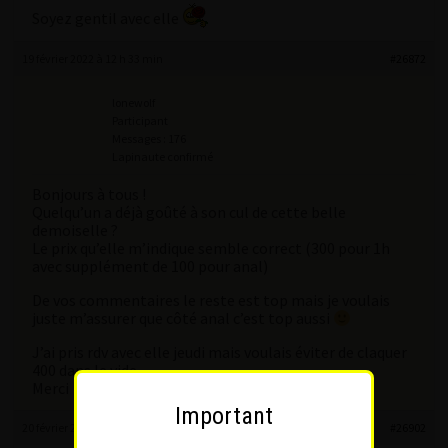
Soyez gentil avec elle
19 février 2022 à 12 h 33 min
#26872
lonewolf
Participant
Messages : 176
Lapinaute confirmé
Bonjours à tous !
Quelqu’un a déjà goûté à son cul de cette belle
demoiselle ?
Le prix qu’elle m’indique semble correct (300 pour 1h
avec supplément de 100 pour anal)
De vos commentaires le reste est top mais je voulais
juste m’assurer que côté anal c’est top aussi
J’ai pris rdv avec elle jeudi mais voulais éviter de claquer
400 dans le vide
Merci
Important
20 février 2022 à 15 h 02 min
#26902