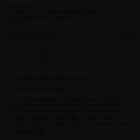
Salut Chiverz
Appart prive et hygiene excellent?Quelles sont ses
prestations dans les 30 mins?
Merci!
20 février 2022 à 17 h 32 min
#26911
shikashia
Participant
Messages : 56
Lapinaute débutant
Oui, appart privé et hygiène excellente
J’ai pris la presta classique:
elle se laisse embrasser (pas eu droit aux french kiss
avec la langue par contre même si c’est mentionné – et
non je ne sentais pas mauvais de la bouche), se laisse
doigter et brouter le minou
, se laisse tripoter de
tous les côtés, pipe couverte et pour la partie sexe, elle
bouge bien