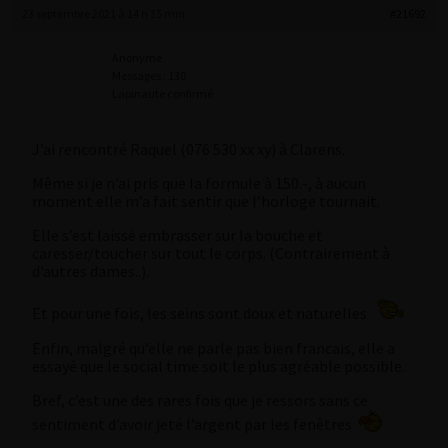
23 septembre 2021 à 14 h 15 min
#21692
Anonyme
Messages : 130
Lapinaute confirmé
J’ai rencontré Raquel (076 530 xx xy) à Clarens.
Même si je n’ai pris que la formule à 150.-, à aucun
moment elle m’a fait sentir que l’horloge tournait.
Elle s’est laissé embrasser sur la bouche et
caresser/toucher sur tout le corps. (Contrairement à
d’autres dames..).
Et pour une fois, les seins sont doux et naturelles
Enfin, malgré qu’elle ne parle pas bien francais, elle a
essayé que le social time soit le plus agréable possible.
Bref, c’est une des rares fois que je ressors sans ce
sentiment d’avoir jeté l’argent par les fenêtres