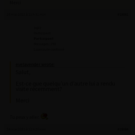
Merci
24 mai 2021 à 11 h 31 min
#18081
sxplz
Participant
Participant
Messages : 293
Lapinaute confirmé
evelavender wrote:
Salut,
Est-ce que quelqu’un d’autre lui a rendu
visite récemment?
Merci
Tu peux y aller.
24 mai 2021 à 12 h 20 min
#18084