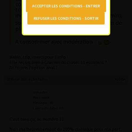
conforme, un corps de déesse nom de
tchiou, une paire de nibarres naturels
incroyables
, temps respecté (30min),
social time ok en anglais, que demander de
plus?
A consommer avec modération
Hello, top, merci pour l’info !
Elle reçois bien à Chemin du croset 11 ecublens ?
As tu pris l’option anal ?
20 février 2022 à 15 h 38 min
#26904
shikashia
Participant
Messages : 56
Lapinaute débutant
C’est bien ça, au numéro 11
Non malheureusement du 100% classique pour ma part,