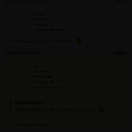
25 mai 2021 à 20 h 23 min
#18134
jamesd
Participant
Messages : 15
Lapinaute débutant
merci beaucoup elle donne envie
26 mai 2021 à 0 h 24 min
#18143
sxplz
Participant
Participant
Messages : 293
Lapinaute confirmé
jamesd wrote:
merci beaucoup elle donne envie
C’est mieux en vrai.