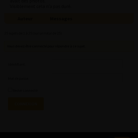
avait des photos.
Visiblement cela n’a pas duré.
Auteur
Messages
25 sujets de 1 à 25 (sur un total de 25)
Vous devez être connecté pour répondre à ce sujet.
Identifiant:
Mot de passe:
Rester connecté
CONNEXION