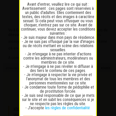
Avant d'entrer, veuillez lire ce qui suit :
shikashia
Avertissement : ces pages sont réservées à
Participant
un public d'adultes. Elles contiennent des
Messages : 56
textes, des récits et des images à caractère
Lapinaute débutant
sexuel. Si cela peut vous offusquer ou vous
choquer, n'entrez pas sur ce site. Avant de
continuer, vous devez accepter les conditions
Vu à Ecublens cet après-midi, fille conforme, un corps de
suivantes :
déesse nom de tchiou, une paire de nibarres naturels
- Je suis majeur dans mon pays de résidence.
incroyables
, temps respecté (30min), social time
- Je ne suis pas offusqué par la vue d'images
ou de récits mettant en scène des relations
ok en anglais, que demander de plus?
sexuelles.
- Je m'engage à ne pas intenter d'actions
A consommer avec modération
contre les administrateurs, modérateurs ou
membres de ce site.
- Je m'engage à ne pas révéler ni diffuser à
20 février 2022 à 15 h 28 min
#26903
des tiers le contenu de ces pages.
- Je m'engage à respecter la vie privée et
l'anonymat de tous les membres et des
lonewolf
personnes mentionnées sur ce site.
Participant
- Je condamne toute forme de pédophilie et
Messages : 176
de prostitution forcée.
Lapinaute confirmé
- Je suis seul responsable de ce que je mets
sur le site et en subit les conséquences si je
ne respecte pas les règles du site.
- J'accepte
les règles de confidentialité
shikashia wrote:
Vu à Ecublens cet après-midi, fille