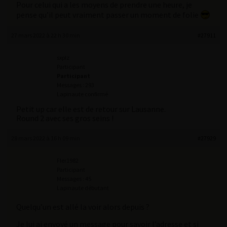
Pour celui qui a les moyens de prendre une heure, je
pense qu’il peut vraiment passer un moment de folie
27 mars 2022 à 22 h 30 min
#27911
sxplz
Participant
Participant
Messages : 293
Lapinaute confirmé
Petit up car elle est de retour sur Lausanne.
Round 2 avec ses gros seins !
28 mars 2022 à 16 h 09 min
#27929
Fler1982
Participant
Messages : 45
Lapinaute débutant
Quelqu’un est allé la voir alors depuis ?
Je lui ai envoyé un message pour savoir l’adresse et si