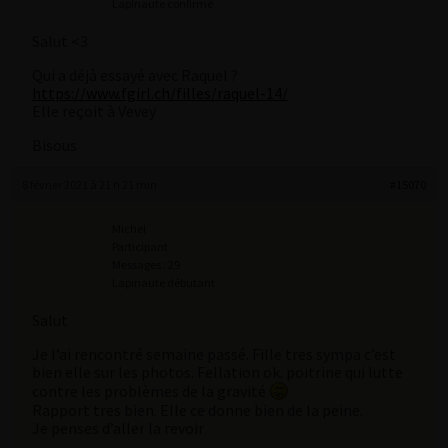
Lapinaute confirmé
Salut <3
Qui a déjà essayé avec Raquel ?
https://www.fgirl.ch/filles/raquel-14/
Elle reçoit à Vevey
Bisous
8 février 2021 à 21 h 21 min
#15070
Michel
Participant
Messages : 29
Lapinaute débutant
Salut
Je l’ai rencontré semaine passé. Fille tres sympa c’est
bien elle sur les photos. Fellation ok. poitrine qui lutte
contre les problèmes de la gravité
Rapport tres bien. Elle ce donne bien de la peine.
Je penses d’aller la revoir