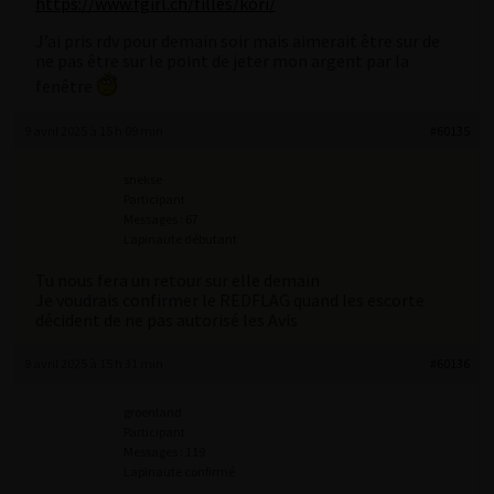
https://www.fgirl.ch/filles/kori/
J’ai pris rdv pour demain soir mais aimerait être sur de
ne pas être sur le point de jeter mon argent par la
fenêtre
9 avril 2025 à 15 h 09 min
#60135
snekse
Participant
Messages : 67
Lapinaute débutant
Tu nous fera un retour sur elle demain
Je voudrais confirmer le REDFLAG quand les escorte
décident de ne pas autorisé les Avis
9 avril 2025 à 15 h 31 min
#60136
groenland
Participant
Messages : 119
Lapinaute confirmé