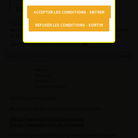
Des retours?
J’ai rencontré Pau (Paula) sur Genève fin d’année
dernière et j’en garde un bon souvenir, elle est très belle
et sympathique. Elle m’a même mis quelques fessées
pour que j’accélère le mouvement
8 avril 2025 à 20 h 29 min
#60117
me2you
Participant
Messages : 32
Lapinaute débutant
Hello la communauté
Je suis tombé par hasard sur cette annonce
https://www.fgirl.ch/filles/sayanax/
https://www.bemygirl.ch/fr/sayana
Elle n’est pas certifiée sur fg mais comme elle a un