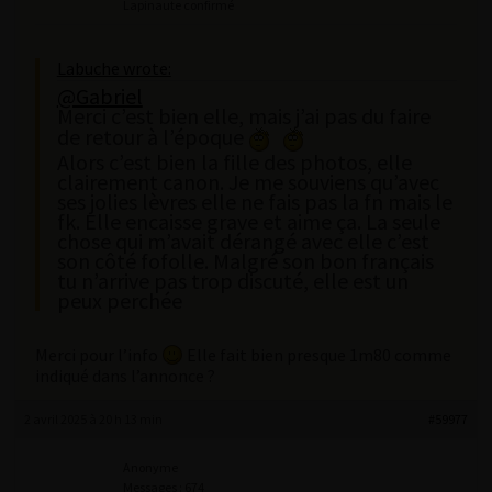
Lapinaute confirmé
Labuche wrote:
@Gabriel
Merci c’est bien elle, mais j’ai pas du faire
de retour à l’époque
Alors c’est bien la fille des photos, elle
clairement canon. Je me souviens qu’avec
ses jolies lèvres elle ne fais pas la fn mais le
fk. Elle encaisse grave et aime ça. La seule
chose qui m’avait dérangé avec elle c’est
son côté fofolle. Malgré son bon français
tu n’arrive pas trop discuté, elle est un
peux perchée
Merci pour l’info
Elle fait bien presque 1m80 comme
indiqué dans l’annonce ?
2 avril 2025 à 20 h 13 min
#59977
Anonyme
Messages : 674