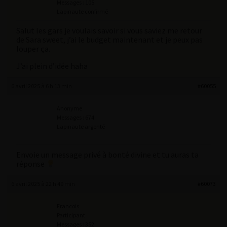
Messages : 105
Lapinaute confirmé
Salut les gars je voulais savoir si vous saviez me retour
de Sara sweet, j’ai le budget maintenant et je peux pas
louper ça.
J’ai plein d’idée haha
6 avril 2025 à 6 h 13 min
#60055
Anonyme
Messages : 674
Lapinaute argenté
Envoie un message privé à bonté divine et tu auras ta
réponse
6 avril 2025 à 22 h 49 min
#60073
Francois
Participant
Messages : 352