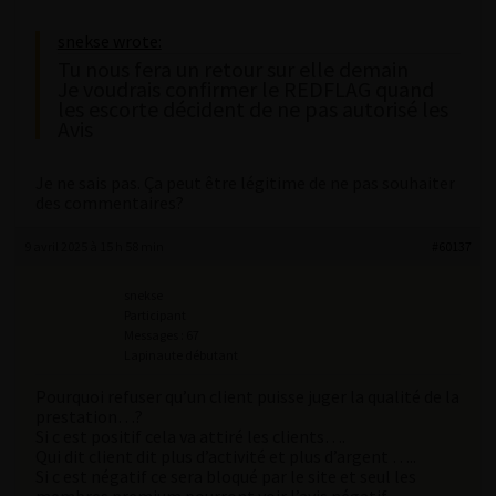
snekse wrote:
Tu nous fera un retour sur elle demain
Je voudrais confirmer le REDFLAG quand
les escorte décident de ne pas autorisé les
Avis
Je ne sais pas. Ça peut être légitime de ne pas souhaiter
des commentaires?
9 avril 2025 à 15 h 58 min
#60137
snekse
Participant
Messages : 67
Lapinaute débutant
Pourquoi refuser qu’un client puisse juger la qualité de la
prestation…?
Si c est positif cela va attiré les clients….
Qui dit client dit plus d’activité et plus d’argent …..
Si c est négatif ce sera bloqué par le site et seul les