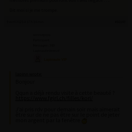
membres premium pourront voir l’avis négatif ….
Dit moi si je me trompe.
9 avril 2025 à 17 h 34 min
#60143
winniepooo
Participant
Messages : 383
Lapinaute bronzé
lapinn wrote:
Bonjour
Qqun a déjà rendu visite à cette beauté ?
https://www.fgirl.ch/filles/kori/
J’ai pris rdv pour demain soir mais aimerait
être sur de ne pas être sur le point de jeter
mon argent par la fenêtre