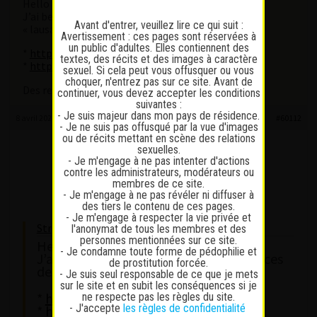
Hello tout le monde,
J’ai besoin d’informations concernant ces deux
Avant d'entrer, veuillez lire ce qui suit :
« lausannoises »:
Avertissement : ces pages sont réservées à
un public d'adultes. Elles contiennent des
*
https://www.fgirl.ch/filles/clara-47/
textes, des récits et des images à caractère
*
https://www.fgirl.ch/filles/pau/
sexuel. Si cela peut vous offusquer ou vous
choquer, n'entrez pas sur ce site. Avant de
Des retours?
continuer, vous devez accepter les conditions
suivantes :
- Je suis majeur dans mon pays de résidence.
8 avril 2025 à 17 h 47 min
#60112
- Je ne suis pas offusqué par la vue d'images
ou de récits mettant en scène des relations
sexuelles.
trivium
- Je m'engage à ne pas intenter d'actions
Participant
contre les administrateurs, modérateurs ou
Messages : 27
membres de ce site.
Lapinaute débutant
- Je m'engage à ne pas révéler ni diffuser à
des tiers le contenu de ces pages.
- Je m'engage à respecter la vie privée et
Strgsm wrote:
l'anonymat de tous les membres et des
personnes mentionnées sur ce site.
Hello tout le monde,
- Je condamne toute forme de pédophilie et
J’ai besoin d’informations concernant ces
de prostitution forcée.
deux « lausannoises »:
- Je suis seul responsable de ce que je mets
sur le site et en subit les conséquences si je
*
https://www.fgirl.ch/filles/clara-47/
ne respecte pas les règles du site.
- J'accepte
les règles de confidentialité
*
https://www.fgirl.ch/filles/pau/