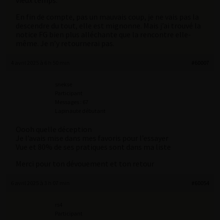
vieux temps.
En fin de compte, pas un mauvais coup, je ne vais pas la
descendre du tout, elle est mignonne. Mais j’ai trouvé la
notice FG bien plus alléchante que la rencontre elle-
même. Je n’y retournerai pas.
4 avril 2025 à 6 h 50 min
#60007
snekse
Participant
Messages : 67
Lapinaute débutant
Oooh quelle déception
Je l’avais mise dans mes favoris pour l’essayer
Vue et 80% de ses pratiques sont dans ma liste
Merci pour ton dévouement et ton retour
6 avril 2025 à 3 h 07 min
#60054
rs4
Participant