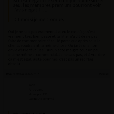
Si c est négatif ce sera bloqué par le site et
seul les membres premium pourront voir
l’avis négatif ….
Dit moi si je me trompe.
Oui je ne sais pas vraiment. J’ai eu le cas où ça s’est
vraiment très bien passé et la fille m’a dit de ne pas
faire de commentaire détaillé parce que après tous le
clients voudraient la même chose. Ou juste une non
envie d’être “évaluée” sur un acte malgré tout un peu
intime même si commercial. Je ne sais pas, et à vrai dire
ça m’est égal, juste pour moi c’est pas un red flag
absolu.
10 avril 2025 à 16 h 20 min
#60158
John
Participant
Messages : 196
Lapinaute confirmé
winniepooo wrote: