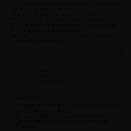
Je suis allé lui rendre visite 2x une heure il y a 2 semaines
lors de son 1er passage sur Genève.
Le feeling etait très très bien passé avec moi.
GFE à mort et excellente fellation bien profonde.
Elle a changé le truc des commentaires hier, je ne sais
pas pourquoi, elle en avait 2 positifs.
Si je n’avais pas été la voir avant c’est clair que ça aurait
été un redflag pour moi aussi
9 avril 2025 à 17 h 49 min
#60144
groenland
Participant
Messages : 119
Lapinaute confirmé
snekse wrote:
Pourquoi refuser qu’un client puisse juger la
qualité de la prestation…?
Si c est positif cela va attiré les clients….
Qui dit client dit plus d’activité et plus
d’argent …..