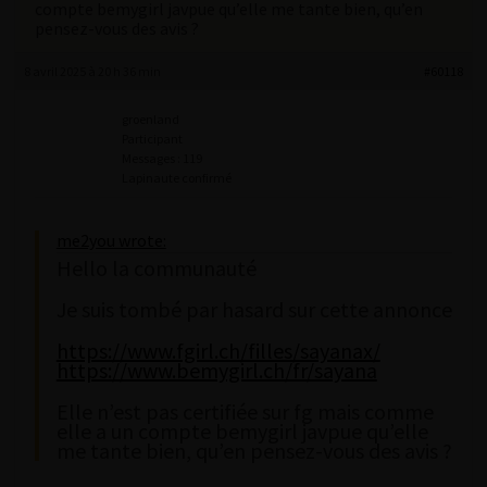
compte bemygirl javpue qu’elle me tante bien, qu’en
pensez-vous des avis ?
8 avril 2025 à 20 h 36 min
#60118
groenland
Participant
Messages : 119
Lapinaute confirmé
me2you wrote:
Hello la communauté
Je suis tombé par hasard sur cette annonce
https://www.fgirl.ch/filles/sayanax/
https://www.bemygirl.ch/fr/sayana
Elle n’est pas certifiée sur fg mais comme
elle a un compte bemygirl javpue qu’elle
me tante bien, qu’en pensez-vous des avis ?