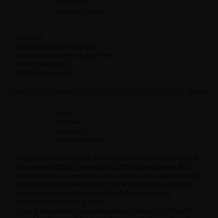
Messages : 44
Lapinaute débutant
Bonjour,
Qui aurait déjà rencontré :
Angelina, Suédoise Eaux-Vives
Profil Bemygirl
Cordialement Éric
3 avril 2025 à 23 h 03 min
#60003
Viking69
Participant
Messages : 32
Lapinaute débutant
C’est avec plaisir que je partage ma visite à Antonella, à
Lausanne (
https://www.fgirl.ch/filles/antonella-46/
).
C’est marrant comme des photos peuvent suggérer une
réalité, laquelle réalité finit par être moins calquante
que ce que les photos suggèrent. Antonella est
charmante et sympa, mais…
– vas-y doucement en caressant ses seins, car ils sont