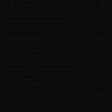
Si je n’avais pas été la voir avant c’est clair
que ça aurait été un redflag pour moi aussi
Merci pour cet avis ! Si quelqu’un d’autre l’a vue, je suis
volontiers preneur d’autres avis
10 avril 2025 à 19 h 32 min
#60162
maxaspli
Participant
Messages : 1
Lapinaute débutant
De même je suis très intéressé par les retours sur Kori,
j’hésite a aller la voir ou sinon voir Lina
(
https://www.fgirl.ch/filles/lina-29/
)
Si jamais vous avez des retours aussi sur elle
10 avril 2025 à 20 h 19 min
#60164
winniepooo
Participant
Messages : 383