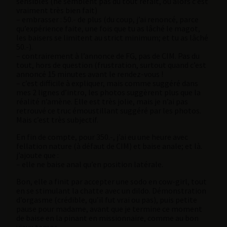
sensibles (ne semblent pas du tout refait, où alors c’est
vraiment très bien fait)
– embrasser : 50.- de plus (du coup, j’ai renoncé, parce
qu’expérience faite, une fois que tu as lâché le magot,
les baisers se limitent au strict minimum; et tu as lâché
50.-).
– contrairement à l’annonce de FG, pas de CIM. Pas du
tout, hors de question (frustration, surtout quand c’est
annoncé 15 minutes avant le rendez-vous !
– c’est difficile à expliquer, mais comme suggéré dans
mes 2 lignes d’intro, les photos suggèrent plus que la
réalité n’amène. Elle est très jolie, mais je n’ai pas
retrouvé ce truc émoustillant suggéré par les photos.
Mais c’est très subjectif.
En fin de compte, pour 350.-, j’ai eu une heure avec
fellation nature (à défaut de CIM) et baise anale; et là.
j’ajoute que :
– elle ne baise anal qu’en position latérale.
Bon, elle a finit par accepter une sodo en cow-girl, tout
en se stimulant la chatte avec un dildo. Démonstration
d’orgasme (crédible, qu’il fut vrai ou pas), puis petite
pause pour madame, avant que je termine ce moment
de baise en la pinant en missionnaire, comme au bon