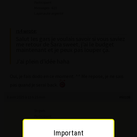
Participant
Messages : 610
Lapinaute argenté
rs4 wrote:
Salut les gars je voulais savoir si vous saviez
me retour de Sara sweet, j’ai le budget
maintenant et je peux pas louper ça.
J’ai plein d’idée haha
Oui, je fais dodo en ce moment. ^^ Me repose, je ne sais
pas quand je serai back.
8 avril 2025 à 13 h 25 min
#60108
Strgsm
Participant
Messages : 11
Lapinaute débutant
Important