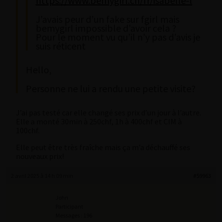
https://www.bemygirl.ch/fr/isabelle-l
J’avais peur d’un fake sur fgirl mais
bemygirl impossible d’avoir cela ?
Pour le moment vu qu’il n’y pas d’avis je
suis réticent
Hello,
Personne ne lui a rendu une petite visite?
J’ai pas testé car elle changé ses prix d’un jour à l’autre.
Elle a monté 30min à 250chf, 1h à 400chf et CIM à
100chf.
Elle peut être très fraîche mais ça m’a déchauffé ses
nouveaux prix!
2 avril 2025 à 14 h 09 min
#59963
John
Participant
Messages : 196