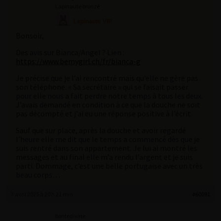
Lapinaute bronzé
Bonsoir,
Des avis sur Bianca/Angel ? Lien :
https://www.bemygirl.ch/fr/bianca-g
Je précise que je l’ai rencontré mais qu’elle ne gère pas
son téléphone. « Sa secrétaire » qui se faisait passer
pour elle nous a fait perdre notre temps à tous les deux.
J’avais demandé en condition à ce que la douche ne soit
pas décompté et j’ai eu une réponse positive à l’écrit.
Sauf que sur place, après la douche et avoir regardé
l’heure elle me dit que le temps a commencé dès que je
suis rentré dans son appartement. Je lui ai montré les
messages et au final elle m’a rendu l’argent et je suis
parti. Dommage, c’est une belle portugaise avec un très
beau corps…
7 avril 2025 à 20 h 21 min
#60091
bontedivine