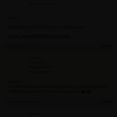
Lapinaute argenté
Hello,
Quelqu’un a des infos sur cette portugaise ?
https://www.bemygirl.ch/fr/mia-h
2 avril 2025 à 21 h 27 min
#59980
Labuche
Participant
Messages : 416
Lapinaute bronzé
@ john
Oui dans mais souvenirs elle grande, je peux pas garantir
1m80 mais grande et belle mais perchée
3 avril 2025 à 17 h 28 min
#59995
Anonyme