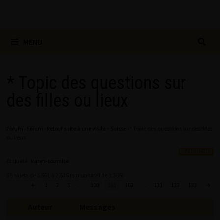
MENU
* Topic des questions sur
des filles ou lieux
Forum
›
Forum
›
Retour suite à une visite – Suisse
›
* Topic des questions sur des filles
ou lieux
Étiqueté :
karen-soumise
25 sujets de 2,501 à 2,525 (sur un total de 3,305)
←
1
2
3
…
100
101
102
…
131
132
133
→
Auteur
Messages