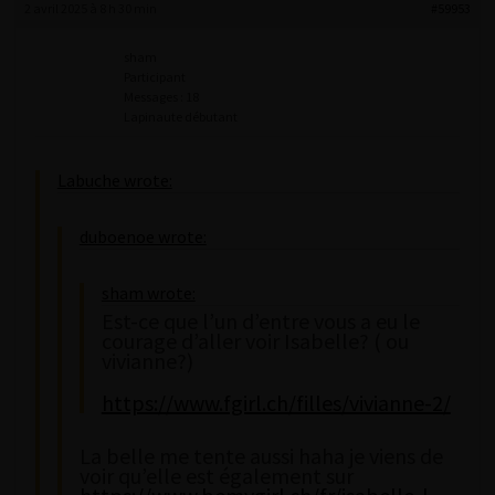
2 avril 2025 à 8 h 30 min
#59953
sham
Participant
Messages : 18
Lapinaute débutant
Labuche wrote:
duboenoe wrote:
sham wrote:
Est-ce que l’un d’entre vous a eu le
courage d’aller voir Isabelle? ( ou
vivianne?)
https://www.fgirl.ch/filles/vivianne-2/
La belle me tente aussi haha je viens de
voir qu’elle est également sur