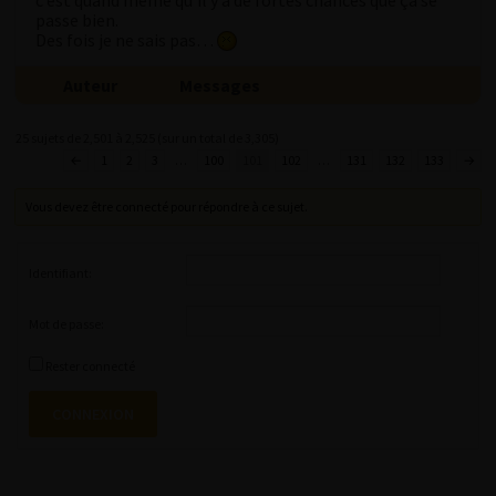
c’est quand même qu’il y a de fortes chances que ça se
passe bien.
Des fois je ne sais pas…
Auteur
Messages
25 sujets de 2,501 à 2,525 (sur un total de 3,305)
←
1
2
3
…
100
101
102
…
131
132
133
→
Vous devez être connecté pour répondre à ce sujet.
Identifiant:
Mot de passe:
Rester connecté
CONNEXION