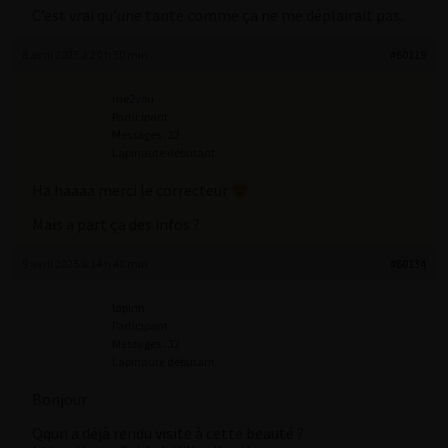
C’est vrai qu’une tante comme ça ne me déplairait pas.
8 avril 2025 à 20 h 50 min
#60119
me2you
Participant
Messages : 32
Lapinaute débutant
Ha haaaa merci le correcteur
Mais a part ça des infos ?
9 avril 2025 à 14 h 40 min
#60134
lapinn
Participant
Messages : 32
Lapinaute débutant
Bonjour
Qqun a déjà rendu visite à cette beauté ?