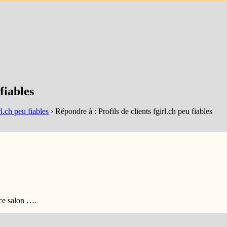
fiables
rl.ch peu fiables
›
Répondre à : Profils de clients fgirl.ch peu fiables
 ce salon ….