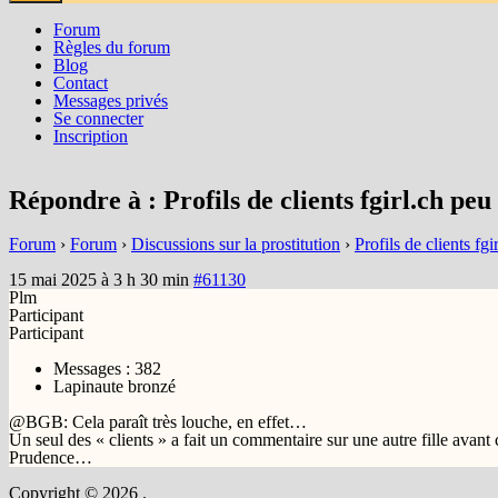
Forum
Règles du forum
Blog
Contact
Messages privés
Se connecter
Inscription
Répondre à : Profils de clients fgirl.ch peu 
Forum
›
Forum
›
Discussions sur la prostitution
›
Profils de clients fgi
15 mai 2025 à 3 h 30 min
#61130
Plm
Participant
Participant
Messages : 382
Lapinaute bronzé
@BGB: Cela paraît très louche, en effet…
Un seul des « clients » a fait un commentaire sur une autre fille avant
Prudence…
Copyright © 2026
.