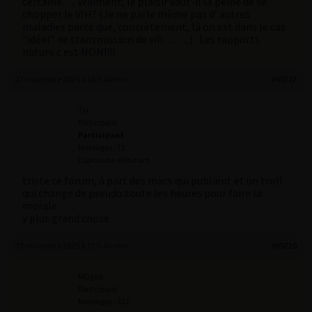
certaine…. Vraiment, le plaisir vaut-il la peine de se
chopper le VIH? (Je ne parle même pas d’ autres
maladies parce que, concrètement, là on est dans le cas
“idéal” de transmission de vih……..) . Les rapports
nature c est NON!!!!
27 novembre 2025 à 16 h 46 min
#65717
Tix
Participant
Participant
Messages : 72
Lapinaute débutant
triste ce forum, à part des macs qui publient et un troll
qui change de pseudo toute les heures pour faire la
morale
y plus grand chose
27 novembre 2025 à 17 h 46 min
#65720
MDgab
Participant
Messages : 332