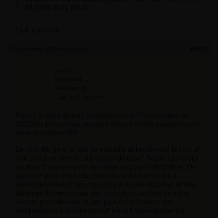
ai rien non plus
faut tout lire…….
25 novembre 2025 à 0 h 36 min
#65636
Shakti
Participant
Messages : 121
Lapinaute confirmé
Pour l’ amour du ciel, protégez-vous!!!! Comment en
2025 des personnes peuvent encore croire que des tests
nous protègent!!!!!
Le test dit “je n’ ai pas de maladie détectée par le test d’
une certaine sensibilité le jour du test”. Point. Les tests
ne disent pas si on est malades ou pas en définitive. On
parle en plus ici de tds, donc d une personne qui a
potentiellement des rapports avec des dizaines et des
dizaines de personnes par mois,dont un bon nombre
nature probablement, qui plus est à travers des
muqueuses ultra sensibles d’ où la transmission est