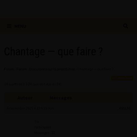
MENU
Chantage — que faire ?
Forum
›
Forum
›
Discussions sur la prostitution
›
Chantage — que faire ?
24 sujets de 1 à 24 (sur un total de 24)
Auteur
Messages
5 novembre 2025 à 23 h 33 min
#65155
Tix
Participant
Messages : 72