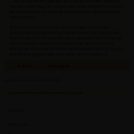
C’est triste de voir que des personnes ont des rapports
natures avec tous les risques que cela comporte pour les
deux personnes et aussi de mettre en danger les futurs
partenaires.
Si une personne vous fait du chantage, c’est assez
simple de la bloquer actuellement avec nos portables.
Maintenant si elle connaît votre adresse c’est à vous de
voir comment calmer la situation et de remettre la
personne dans un état de compréhension qu’elle va plus
perdre que gagner que vous dans cette situation
Auteur
Messages
24 sujets de 1 à 24 (sur un total de 24)
Vous devez être connecté pour répondre à ce sujet.
Identifiant:
Mot de passe: