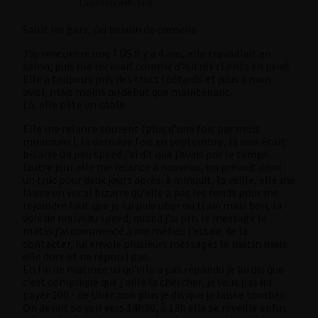
Lapinaute débutant
Salut les gars, j’ai besoin de conseils
J’ai rencontré une TDS il y a 4 ans, elle travaillait en
salon, puis me recevait comme d’autres clients en privé.
Elle a toujours pris des trucs (pétards et plus à mon
avis), mais moins au début que maintenant.
Là, elle pète un cable.
Elle me relance souvent (plus d’une fois par mois
minimum ), la dernière fois en septembre, la voix était
bizarre un peu speed j’ai dit que j’avais pas le temps
lautre jour elle me relance à nouveau, on prévoit donc
un truc pour deux jours après. à minuuit, la veille, elle me
laisse un vocal bizarre qu’elle a pas les ronds pour me
rejoindre faut que je lui paie uber ou train mais bon, la
voix de nouveau speed, quand j’ai pris le message le
matin j’ai commencé à me méfier. j’essaie de la
contacter, lui envoie plusieurs messages le matin mais
elle dort et ne répond pas.
En fin de matinée vu qu’elle a pas répondu je lui dis que
c’est compliqué que j’aille la chercher, je veux pas lui
payer 100.- de Uber non plus je dis que je laisse tomber.
On devait se voir vers 14h30, à 13h elle se réveille enfin,