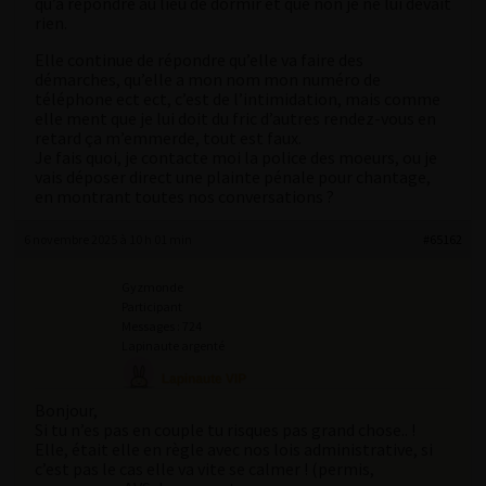
qu’à répondre au lieu de dormir et que non je ne lui devait
rien.
Elle continue de répondre qu’elle va faire des
démarches, qu’elle a mon nom mon numéro de
téléphone ect ect, c’est de l’intimidation, mais comme
elle ment que je lui doit du fric d’autres rendez-vous en
retard ça m’emmerde, tout est faux.
Je fais quoi, je contacte moi la police des moeurs, ou je
vais déposer direct une plainte pénale pour chantage,
en montrant toutes nos conversations ?
6 novembre 2025 à 10 h 01 min
#65162
Gyzmonde
Participant
Messages : 724
Lapinaute argenté
Bonjour,
Si tu n’es pas en couple tu risques pas grand chose.. !
Elle, était elle en règle avec nos lois administrative, si
c’est pas le cas elle va vite se calmer ! (permis,