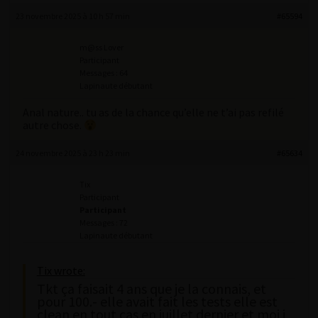
23 novembre 2025 à 10 h 57 min
#65594
m@ss Lover
Participant
Messages : 64
Lapinaute débutant
Anal nature.. tu as de la chance qu’elle ne t’ai pas refilé
autre chose.
24 novembre 2025 à 23 h 23 min
#65634
Tix
Participant
Participant
Messages : 72
Lapinaute débutant
Tix wrote:
Tkt ça faisait 4 ans que je la connais, et
pour 100.- elle avait fait les tests elle est
clean en tout cas en juillet dernier et moi j