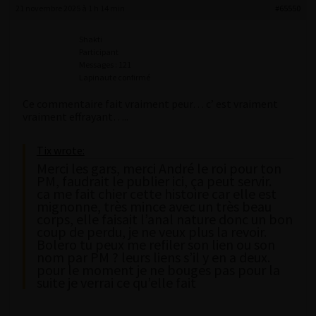
21 novembre 2025 à 1 h 14 min
#65550
Shakti
Participant
Messages : 121
Lapinaute confirmé
Ce commentaire fait vraiment peur… c’ est vraiment
vraiment effrayant…..
Tix wrote:
Merci les gars, merci André le roi pour ton
PM, faudrait le publier ici, ça peut servir.
ca me fait chier cette histoire car elle est
mignonne, très mince avec un très beau
corps, elle faisait l’anal nature donc un bon
coup de perdu, je ne veux plus la revoir.
Bolero tu peux me refiler son lien ou son
nom par PM ? leurs liens s’il y en a deux.
pour le moment je ne bouges pas pour la
suite je verrai ce qu’elle fait