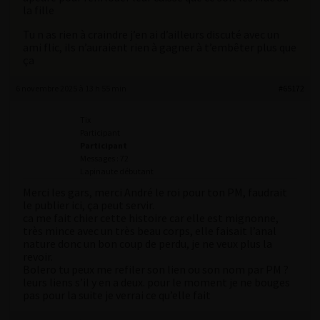
la fille
Tu n as rien à craindre j’en ai d’ailleurs discuté avec un
ami flic, ils n’auraient rien à gagner à t’embêter plus que
ça
6 novembre 2025 à 13 h 55 min
#65172
Tix
Participant
Participant
Messages : 72
Lapinaute débutant
Merci les gars, merci André le roi pour ton PM, faudrait
le publier ici, ça peut servir.
ca me fait chier cette histoire car elle est mignonne,
très mince avec un très beau corps, elle faisait l’anal
nature donc un bon coup de perdu, je ne veux plus la
revoir.
Bolero tu peux me refiler son lien ou son nom par PM ?
leurs liens s’il y en a deux. pour le moment je ne bouges
pas pour la suite je verrai ce qu’elle fait