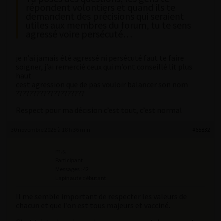
répondent volontiers et quand ils te
demandent des précisions qui seraient
utiles aux membres du forum, tu te sens
agressé voire persécuté…
je n’ai jamais été agressé ni persécuté faut te faire
soigner, j’ai remercié ceux qui m’ont conseillé lit plus
haut
cest agression que de pas vouloir balancer son nom
????????????????????
Respect pour ma décision c’est tout, c’est normal
30 novembre 2025 à 18 h 36 min
#65832
m.s.
Participant
Messages : 42
Lapinaute débutant
Il me semble important de respecter les valeurs de
chacun et que l’on est tous majeurs et vacciné.