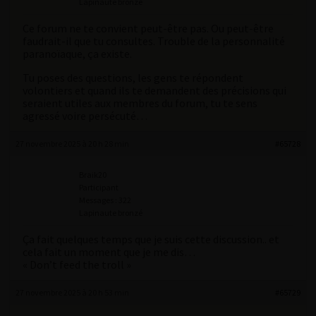
Lapinaute bronzé
Ce forum ne te convient peut-être pas. Ou peut-être
faudrait-il que tu consultes. Trouble de la personnalité
paranoïaque, ça existe.
Tu poses des questions, les gens te répondent
volontiers et quand ils te demandent des précisions qui
seraient utiles aux membres du forum, tu te sens
agressé voire persécuté…
27 novembre 2025 à 20 h 28 min
#65728
Braik20
Participant
Messages : 322
Lapinaute bronzé
Ça fait quelques temps que je suis cette discussion.. et
cela fait un moment que je me dis…
« Don’t feed the troll »
27 novembre 2025 à 20 h 53 min
#65729