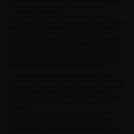
m’envoie plein de message à peine compréhensible car
français plein de fautes, puis dans l’après midi
commence à me menacer.
Je l’appelle, elle panique qu’elle a besoin de ce fric,
m’enfile que je lui dois ce fric, que je me fous de sa gueule
bref, pas un appel agréable du tout ! Sûr je n’ai plus du
tout envie de la voir elle me fait plus peur qu’autre
chose. Là elle me menace de me dénoncer à la police des
moeurs que je l’ai pas payée !!!! je lui dit que c’est normal
vu qu’on sest pas vu, elle a besoin de ce fric elle est dans
la dèche me remenace avec les flics, si je lui donne pas ce
fric elle va me faire tous les ennuis. moi je m’énerve car
j’apprécie pas les menaces et on se boucle au nez.
je reçois ensuite plein de messages qu’on lui a donné
comme marche à suivre pour me mettre aux poursuites,
qu’elle veut l’argent que je lui doit. je répond calmement
qu’elle s’explique, là elle me sort que je lui dois de
l’argent de précédents rendez-vous en plus et qu’elle va
lancer des démarches, elle veut une compensation
financière.
j’ai compris qu’elle est dans une sacrée merde et n’a
probablement rien à perdre et essaie de m’arnaquer,
donc je répond poliment que non c’est inexact je l’ai
toujours payée au début de chaque rdvs, qu’elle n’avait