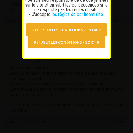
- Je suis seul responsable de ce que je mets
timber pas dans ce piege
sur le site et en subit les conséquences si je
Merci
ne respecte pas les règles du site.
- J'accepte
les règles de confidentialité
8 novembre 2025 à 16 h 13 min
#65222
gaston
Participant
Messages : 1182
Lapinaute doré
Tu bloques terminé.
Si ça continues sous d’autres formes, police et oui ils
s’en occuperont.
Menaces , tentatives d’extorsion, c’est sérieux!
Cest une fille dans la merde qui essaie tout et n’importe
quoi pour avoir de l’argent.
Pas maline elle ferait mieux de te fidéliser, ce serait plus
rentable.
8 novembre 2025 à 22 h 29 min
#65230