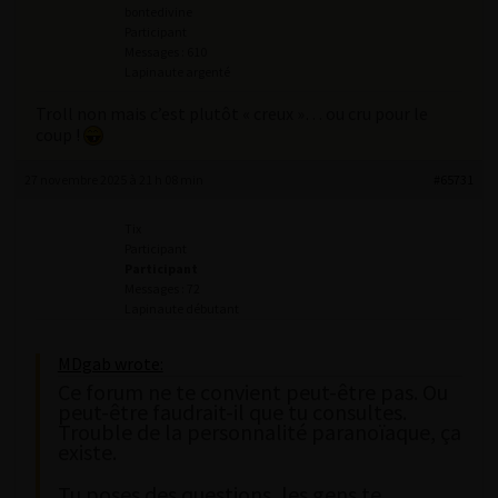
bontedivine
Participant
Messages : 610
Lapinaute argenté
Troll non mais c’est plutôt « creux »… ou cru pour le
coup !
27 novembre 2025 à 21 h 08 min
#65731
Tix
Participant
Participant
Messages : 72
Lapinaute débutant
MDgab wrote:
Ce forum ne te convient peut-être pas. Ou
peut-être faudrait-il que tu consultes.
Trouble de la personnalité paranoïaque, ça
existe.
Tu poses des questions, les gens te