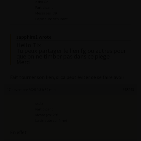
ashk Ge
Participant
Messages : 39
Lapinaute débutant
sapphire1 wrote:
Hello Tlx
Tu peux partager le lien fg ou autres pour
que on ne timber pas dans ce piege
Merci
Fait tourner son lien, si ça peut éviter de se faire avoir
17 novembre 2025 à 3 h 32 min
#65443
sxplz
Participant
Messages : 293
Lapinaute confirmé
En effet