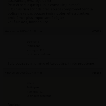
assurances, AVS, loyer.. exct.
Peut être que quelqu’un la conseille, un mac?
Si tu n’as rien écrit de précis ou de compromettent la
police ne va pas bouger (voir rigoler) elle à d’autres
problèmes plus important à régler.
Voilà un avis, bonne suite.
6 novembre 2025 à 10 h 37 min
#65163
groenland
Participant
Messages : 120
Lapinaute confirmé
Tu bloques son numéro et tu oublies. Fin du problème.
6 novembre 2025 à 10 h 46 min
#65164
bolero
Participant
Messages : 22
Lapinaute débutant
Bonjour,