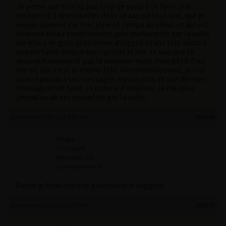
Je pense que tu n’as pas trop de souci à te faire. J’ai
rencontré 2 demoiselles dans ce cas surtout une, que je
voyais souvent car très jolie et sympa au début et qui est
devenue assez envahissante puis menaçante par la suite
car elle a de gros problèmes d’argent et est très accro à
une certaine drogue bien qu’elle le nie. Je sais que tu
veux certainement pas la nommer mais mon petit flair
me dit que c’est la même fille. Personnellement, je n’ai
plus répondu à ses messages menaçants et son dernier
message était tout un poème d’insultes. Je n’ai plus
jamais eu de ses nouvelles par la suite.
6 novembre 2025 à 11 h 07 min
#65166
MDgab
Participant
Messages : 332
Lapinaute bronzé
Perso je ferai comme groenland le suggère
6 novembre 2025 à 12 h 33 min
#65170