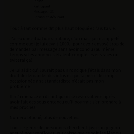
lapinn
Participant
Messages : 33
Lapinaute débutant
Tout à fait comme dit plus haut bloqué et fais ta vie..
J’ai eu une situation similaire, d’un mac qui m’a appelé
comme quoi je lui devait 1000.- pour avoir envoyé trop de
demandes par message sans avoir conclu (au même
temps si les annonces étaient complètes et vraies on
éviterai ça)
Je lui ai dit qu’il aurait pas un rond que j’étais dans mon
droit de demander des infos et que la perte de temps
occasionnée à sa standardiste n’était pas mon
problème
Il m’a menacé en disant qu’on se reverrait vite après
avoir fait des sous entendu qu’il pourrait s’en prendre à
mes proches.
Numéro bloqué, plus de nouvelles.
Tout ce genre de personnes cherchent juste un pigeon
apeuré pour renflouer leur caisse que ce soit les Mac ou