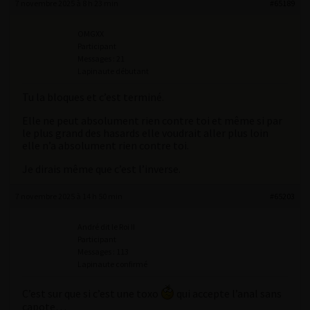
7 novembre 2025 à 8 h 23 min
#65189
OMGXX
Participant
Messages : 21
Lapinaute débutant
Tu la bloques et c’est terminé.
Elle ne peut absolument rien contre toi et même si par
le plus grand des hasards elle voudrait aller plus loin
elle n’a absolument rien contre toi.
Je dirais même que c’est l’inverse.
7 novembre 2025 à 14 h 50 min
#65203
André dit le Roi II
Participant
Messages : 113
Lapinaute confirmé
C’est sur que si c’est une toxo
qui accepte l’anal sans
capote…