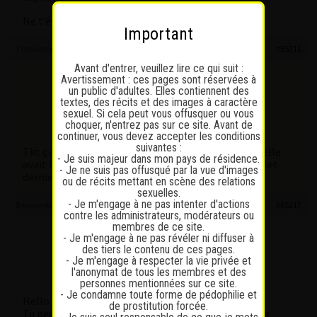
Ne t’étonne pas, après d’être embêté, voir pire…
Important
7 novembre 2025 à 21 h 40 min
#65211
Avant d'entrer, veuillez lire ce qui suit :
Avertissement : ces pages sont réservées à
Tix
un public d'adultes. Elles contiennent des
Participant
textes, des récits et des images à caractère
Participant
sexuel. Si cela peut vous offusquer ou vous
Messages : 72
choquer, n'entrez pas sur ce site. Avant de
Lapinaute débutant
continuer, vous devez accepter les conditions
suivantes :
Tkt ça faisait 4 ans que je la connais, et pour 100.- elle
- Je suis majeur dans mon pays de résidence.
avait fait les tests elle est clean en tout cas en juillet
- Je ne suis pas offusqué par la vue d'images
dernier et moi j ai rien non plus
ou de récits mettant en scène des relations
sexuelles.
- Je m'engage à ne pas intenter d'actions
8 novembre 2025 à 4 h 31 min
#65217
contre les administrateurs, modérateurs ou
membres de ce site.
sapphire1
- Je m'engage à ne pas révéler ni diffuser à
des tiers le contenu de ces pages.
Participant
- Je m'engage à respecter la vie privée et
Messages : 201
l'anonymat de tous les membres et des
Lapinaute confirmé
personnes mentionnées sur ce site.
- Je condamne toute forme de pédophilie et
Hello Tlx
de prostitution forcée.
Tu peux partager le lien fg ou autres pour que on ne