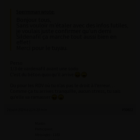
Spermman wrote:
Bonjour tous,
Sans vouloir m’étaler avec des infos futiles,
je voulais juste confirmer qu’un demi
Sildenafil ça marche tout aussi bien en
effet!
Merci pour le tuyau.
Perso
1/3 de vardenafil avant une sodo
C’est du béton quoi qu’il arrive
Ou pour les RDV où tu n’as pas le droit à l’erreur…
Comme ça tu arrives tranquille, aucun stress, tu sais
qu’elle va ramasser
26 juin 2024 à 21 h 23 min
#50822
Mastic
Participant
Messages : 1183