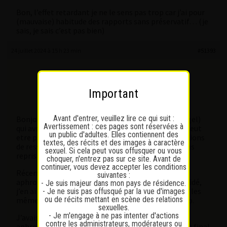
Bon, l’effet retardant je ne le sens pas trop car j’ai pour
(mauvaise) habitude des rapports sans préservatif… (je
sais, je sais c’est pas bien)
24 juillet 2024 à 15 h 23 min
#51393
Lefty18
Participant
Important
Messages : 5
Lapinaute débutant
Avant d'entrer, veuillez lire ce qui suit :
Bonjour perso il m’arrivait d’utiliser du Kamagra (gel)
Avertissement : ces pages sont réservées à
qui avec moi fonctionnais très bien mais une fois peut
un public d'adultes. Elles contiennent des
etre par ma faute avec l’alcool etc j’avais l’impressions
textes, des récits et des images à caractère
de ressentir des palpitations du coup je n’en n’ai pas
sexuel. Si cela peut vous offusquer ou vous
repris depuis bien 1-2 ans.
choquer, n'entrez pas sur ce site. Avant de
continuer, vous devez accepter les conditions
Récemment j’ai mis la main sur un « miel
suivantes :
aphrodisiaque » de Turquie, après avoir testé et validé,
- Je suis majeur dans mon pays de résidence.
j’en ai passé à un ami pour savoir si il avait ressenti les
- Je ne suis pas offusqué par la vue d'images
ou de récits mettant en scène des relations
mêmes effet que moi, et pour lui aussi c’était le top.
sexuelles.
- Je m'engage à ne pas intenter d'actions
J’avais déjà eu l’occasion d’avoir du « miel
contre les administrateurs, modérateurs ou
aphrodisiaque » Thaï, sans plus j’ai pas vue la diff. Au final