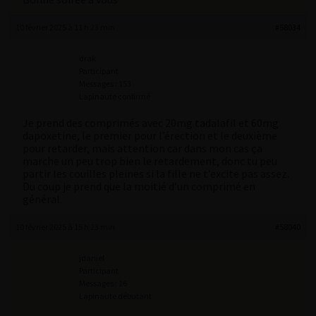
10 février 2025 à 11 h 23 min
#58034
drak
Participant
Messages : 153
Lapinaute confirmé
Je prend des comprimés avec 20mg tadalafil et 60mg
dapoxetine, le premier pour l’érection et le deuxième
pour retarder, mais attention car dans mon cas ça
marche un peu trop bien le retardement, donc tu peu
partir les couilles pleines si la fille ne t’excite pas assez.
Du coup je prend que la moitié d’un comprimé en
général.
10 février 2025 à 15 h 23 min
#58040
jdaniel
Participant
Messages : 16
Lapinaute débutant