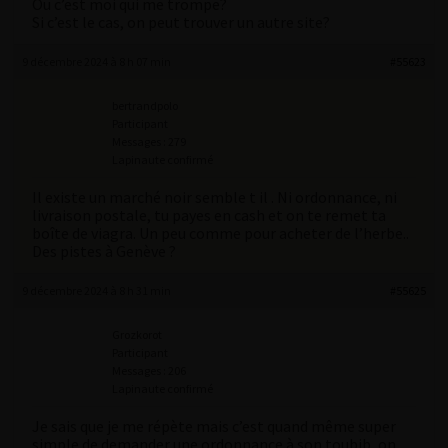
Ou c’est moi qui me trompe?
Si c’est le cas, on peut trouver un autre site?
9 décembre 2024 à 8 h 07 min
#55623
bertrandpolo
Participant
Messages : 279
Lapinaute confirmé
Il existe un marché noir semble t il . Ni ordonnance, ni
livraison postale, tu payes en cash et on te remet ta
boîte de viagra. Un peu comme pour acheter de l’herbe..
Des pistes à Genève ?
9 décembre 2024 à 8 h 31 min
#55625
Grozkorot
Participant
Messages : 206
Lapinaute confirmé
Je sais que je me répète mais c’est quand même super
simple de demander une ordonnance à son toubib, on