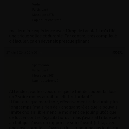
Vndn
Participant
Messages : 278
Lapinaute confirmé
ma dernière expérience avec 10mg de tadalafil m’a filé
une trique solide et durable. Par contre, très compliqué
d’éjaculer, ça en devenait presque gênant.
27 juin 2024 à 10 h 00 min
#50831
Spermman
Participant
Messages : 367
Lapinaute bronzé
Attendez, voulez-vous dire que le fait de couper la dose
en 2 voire moins aurait un effet retardant?
Il faut dire que mardi soir, effectivement cela durait plus
longtemps (mais rien de « choquant ») et que je pouvais
limite choisir librement le moment de jouir plutôt que
de lutter contre l’ejaculation… mais j’avais attribué cela
au fait que j’avais un rapport le soir d’avant (et là, avec
une dose complète j’avais du lutter pour ne pas jouir, car