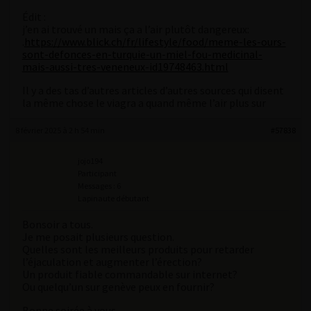
Édit :
j’en ai trouvé un mais ça a l’air plutôt dangereux:
.
https://www.blick.ch/fr/lifestyle/food/meme-les-ours-
sont-defonces-en-turquie-un-miel-fou-medicinal-
mais-aussi-tres-veneneux-id19748463.html
Il y a des tas d’autres articles d’autres sources qui disent
la même chose le viagra a quand même l’air plus sur
8 février 2025 à 2 h 54 min
#57838
jojo194
Participant
Messages : 6
Lapinaute débutant
Bonsoir a tous.
Je me posait plusieurs question.
Quelles sont les meilleurs produits pour retarder
l’éjaculation et augmenter l’érection?
Un produit fiable commandable sur internet?
Ou quelqu’un sur genève peux en fournir?
Bonne soirée à vous