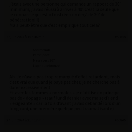
j’étais avec une personne qui demande un rapport de 30’
minimum, j’avais réussi à arriver à 40’. C’est la seule que
je connaisse qui est « frustrée » en deçà de 30’ de
pénétration!!!)
Mais peut-être que c’est empirique tout cela?
27 juin 2024 à 15 h 46 min
#50838
Spermman
Participant
Messages : 367
Lapinaute bronzé
Ah. Je n’avais pas trop remarqué d’effet retardant, mais
c’est vrai que quand je paye pas cher, je ne cherche pas à
durer excessivement.
Et avec les femmes « normales » je n’utilise en principe
pas de « dopage » (sauf lundi dernier avec ma sexfriend
« exigeante » car la fois d’avant j’avais débandé lors d’un
long cuni, une première quelque peu traumatisante).
27 juin 2024 à 21 h 12 min
#50846