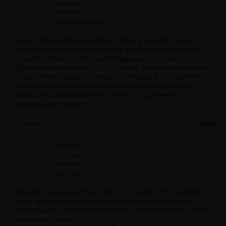
Participant
Messages : 39
Lapinaute débutant
Le fait de prendre « quelque » chose a un effet sur le
stress de la contre performane. Pas forcement un effet
placebo, mais un effet psychologique (ca revient
globalemnt au meme). Et ca, on est tous plus en forme
si on enlwve l’angoisse de performance. Donc oui meme
si ca marche avec beaucoup de monde, une partie de
l’effet n’est pas du au medicament. Si ca merche
pourquoi s’en priver ?
30 novembre 2024 à 14 h 55 min
#55342
Spermman
Participant
Messages : 367
Lapinaute bronzé
Bizarre, je voulais refaire mon stock chez Docteur ABC,
mais apparemment on ne peut plus juste faire une
ordonnance, maintenant on doit commander les pilules
en même temps…