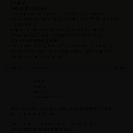
Bonjour.
Retour d’xp rapide…
Je suis passé par Charles.co, 35€ et l’ordonnance
renouvelable était dispo 2-3h plus tard. 5€ de plus pour
l’imprimer…
En pharmacie, pour du 20mg 59€ la boîte de 24….
Je voulais du 10 pour ne pas devoir couper des
comprimés et les garder.
Pharmacie de Viry, 16€ les 4 comprimés de 10mg, une
seule boîte dispo… prix dingue mais j’ai pris quand
même la pour commencer…
10 février 2025 à 19 h 50 min
#58053
jojo194
Participant
Messages : 6
Lapinaute débutant
Merci pour vos retour, tu trouve ça facilement? Sans
passer par un medecin?
Concernant la boite de 4 c’est abuser le prix.
Je vais tester de combiner les 2