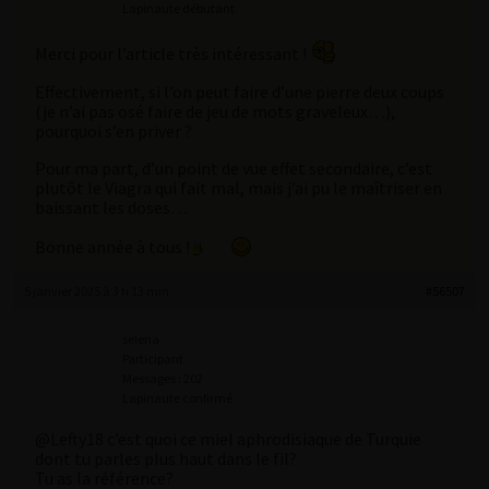
Lapinaute débutant
Merci pour l’article très intéressant !
Effectivement, si l’on peut faire d’une pierre deux coups
(je n’ai pas osé faire de jeu de mots graveleux…),
pourquoi s’en priver ?
Pour ma part, d’un point de vue effet secondaire, c’est
plutôt le Viagra qui fait mal, mais j’ai pu le maîtriser en
baissant les doses…
Bonne année à tous !
5 janvier 2025 à 3 h 13 min
#56507
selena
Participant
Messages : 202
Lapinaute confirmé
@Lefty18 c’est quoi ce miel aphrodisiaque de Turquie
dont tu parles plus haut dans le fil?
Tu as la référence?