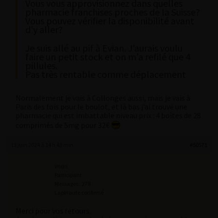
Vous vous approvisionnez dans quelles
pharmacie franchises proches de la Suisse?
Vous pouvez vérifier la disponibilité avant
d’y aller?
Je suis allé au pif à Evian. J’aurais voulu
faire un petit stock et on m’a refilé que 4
pillules.
Pas très rentable comme déplacement
Normalement je vais à Collonges aussi, mais je vais à
Paris des fois pour le boulot, et là bas j’ai trouvé une
pharmacie qui est imbattable niveau prix : 4 boîtes de 28
comprimés de 5mg pour 32€
13 juin 2024 à 14 h 43 min
#50571
Vndn
Participant
Messages : 278
Lapinaute confirmé
Merci pour vos retours.