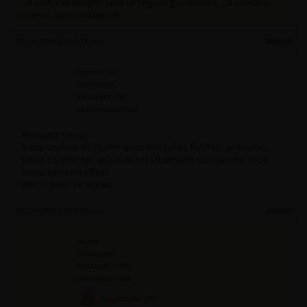
Je vais me diriger vers la région genevoise, ca semble
mieux approvisionné
26 juin 2024 à 19 h 14 min
#50818
Spermman
Participant
Messages : 367
Lapinaute bronzé
Bonjour tous,
Sans vouloir m’étaler avec des infos futiles, je voulais
juste confirmer qu’un demi Sildenafil ça marche tout
aussi bien en effet!
Merci pour le tuyau.
26 juin 2024 à 20 h 55 min
#50820
Mastic
Participant
Messages : 1183
Lapinaute doré