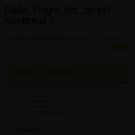
Cialis, Viagra, etc…on est
nombreux ?
Forum
›
Forum
›
Discussions générales
›
Cialis, Viagra, etc…on est nombreux ?
25 sujets de 326 à 350 (sur un total de 386)
←
1
2
3
…
13
14
15
16
→
Auteur
Messages
13 juin 2024 à 14 h 17 min
#50568
Oakley74
Participant
Messages : 25
Lapinaute débutant
Vndn wrote: