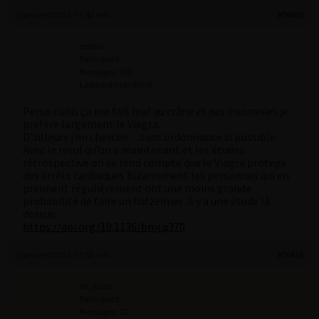
1 janvier 2025 à 7 h 43 min
#56405
selena
Participant
Messages : 202
Lapinaute confirmé
Perso cialis ça me fait mal au crâne et des insomnies je
préfère largement le Viagra.
D’ailleurs j’en cherche…sans ordonnance si possible.
Avec le recul qu’on a maintenant et les études
rétrospective on se rend compte que le Viagra protège
des arrêts cardiaques bizarrement les personnes qui en
prennent régulièrement ont une moins grande
probabilité de faire un halzeimer .il y a une étude là
dessus:
https://doi.org/10.1136/bmj.q370
2 janvier 2025 à 2 h 53 min
#56416
Mr_Oizo
Participant
Messages : 22