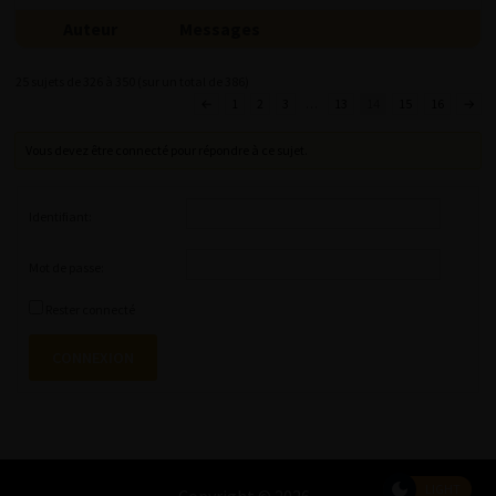
Auteur
Messages
25 sujets de 326 à 350 (sur un total de 386)
←
1
2
3
…
13
14
15
16
→
Vous devez être connecté pour répondre à ce sujet.
Identifiant:
Mot de passe:
Rester connecté
CONNEXION
LIGHT