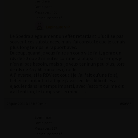
the_driver
Participant
Messages : 450
Lapinaute bronzé
Le Spedra a également un effet retardant. J’utilise pas
souvent ces substances, mais j’ai constaté que je tenais
plus longtemps le rapport avec.
Ducoup, quand je veux faire un coup vite fait, genre un
rdv de 20 ou 30 minutes comme la plupart du temps je
n’en ai pas besoin, mais si je veux tenir un peu plus, lors
de rdv de 45 / 60 minutes ça aide.
A l’inverse, si le RDV est cout (je l’ai fait qu’une fois),
l’effet retardant a fait que j’avais eu des difficultés a
ejaculer dans le temps imparti, avec l’escort qui me dit
« attention, le temps se termine… »
28 juin 2024 à 16 h 30 min
#50856
Spermman
Participant
Messages : 367
Lapinaute bronzé