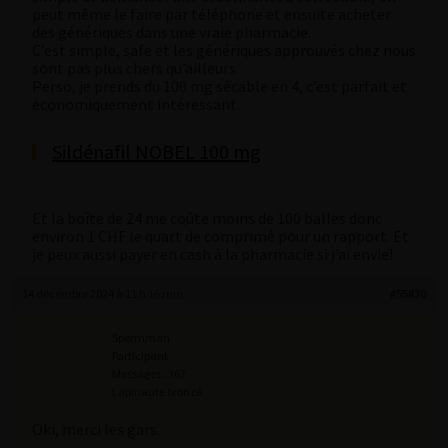
peut même le faire par téléphone et ensuite acheter
des génériques dans une vraie pharmacie.
C’est simple, safe et les génériques approuvés chez nous
sont pas plus chers qu’ailleurs.
Perso, je prends du 100 mg sécable en 4, c’est parfait et
économiquement intéressant.
Sildénafil NOBEL 100 mg
Et la boîte de 24 me coûte moins de 100 balles donc
environ 1 CHF le quart de comprimé pour un rapport. Et
je peux aussi payer en cash à la pharmacie si j’ai envie!
14 décembre 2024 à 11 h 16 min
#55830
Spermman
Participant
Messages : 367
Lapinaute bronzé
Oki, merci les gars.