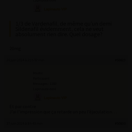
Lapinaute doré
1/3 de Vardenafil, de même qu’un demi
Sildenafil évidemment, cela ne veut
absolument rien dire. Quel dosage?
20mg
26 juin 2024 à 21 h 57 min
#50823
Mastic
Participant
Messages : 1183
Lapinaute doré
Et par contre
J’ai l’impression que ça retarde un peu l’éjaculation…
27 juin 2024 à 8 h 43 min
#50830