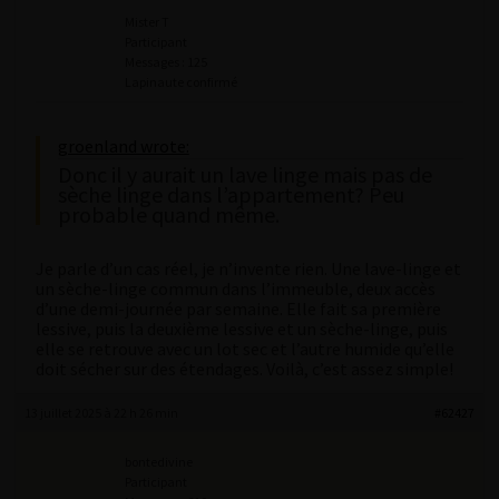
Mister T
Participant
Messages : 125
Lapinaute confirmé
groenland wrote:
Donc il y aurait un lave linge mais pas de
sèche linge dans l’appartement? Peu
probable quand même.
Je parle d’un cas réel, je n’invente rien. Une lave-linge et
un sèche-linge commun dans l’immeuble, deux accès
d’une demi-journée par semaine. Elle fait sa première
lessive, puis la deuxième lessive et un sèche-linge, puis
elle se retrouve avec un lot sec et l’autre humide qu’elle
doit sécher sur des étendages. Voilà, c’est assez simple!
13 juillet 2025 à 22 h 26 min
#62427
bontedivine
Participant