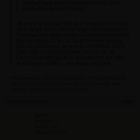
sèche linge dans l’appartement? Peu
probable quand même.
Je parle d’un cas réel, je n’invente rien. Une
lave-linge et un sèche-linge commun dans
l’immeuble, deux accès d’une demi-journée
par semaine. Elle fait sa première lessive,
puis la deuxième lessive et un sèche-linge,
puis elle se retrouve avec un lot sec et
l’autre humide qu’elle doit sécher sur des
étendages. Voilà, c’est assez simple!
Effectivement, c’est une explication. Personnellement
j’ai du m’essuyer une fois avec du papier ménage avec
l’aide de la dame. On s’est bien marré.
18 juillet 2025 à 17 h 50 min
#62601
Mister T
Participant
Messages : 125
Lapinaute confirmé