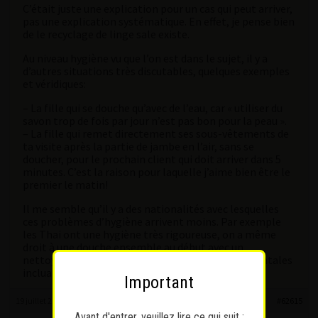
C’était juste une explication pour un cas qui peut arriver,
pas une explication systématique. En effet, je pense bien
de le recyclage de linge sale existe.
Au niveau hygiène vu que l’on est dans le sujet, il y a
d’autres situations très discutables, quelques exemples
et véridiques:
– La fille qui se douche qu’avec de l’eau, car « utiliser du
savon trop de fois par jour n’est pas bon pour la peau ».
– La fille qui remet directement ses sous-vêtements de
ta visite après la partie de jambe en l’air, sans se
doucher, pour le prochain client qui doit arriver dans 5
minutes. C’est la raison pour laquelle j’aime bien être le
premier le matin!
Il me semble qu’il y a des nationalités avec lesquelles
ces problèmes d’hygiène arrivent moins. Par exemple
les Thai ont une hygiène très rigoureuse, on a même
droit à une douche ensemble au début avec un
nettoyage dans le détail très agréable. Les occidentales
incluant la Pologne sont en général ok.
Important
19 juillet 2025 à 9 h 38 min
#62615
Avant d'entrer, veuillez lire ce qui suit :