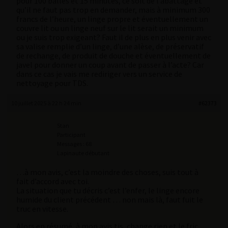
pour 100 balles et 15 minutes, ce soit de l’abattage et
qu’il ne faut pas trop en demander, mais à minimum 300
francs de l’heure, un linge propre et éventuellement un
couvre lit ou un linge neuf sur le lit serait un minimum
ou je suis trop exigeant? Faut il de plus en plus venir avec
sa valise remplie d’un linge, d’une alèse, de préservatif
de rechange, de produit de douche et éventuellement de
javel pour donner un coup avant de passer à l’acte? Car
dans ce cas je vais me rediriger vers un service de
nettoyage pour TDS.
10 juillet 2025 à 22 h 24 min
#62373
Stan
Participant
Messages : 68
Lapinaute débutant
…à mon avis, c’est la moindre des choses, suis tout à
fait d’accord avec toi.
La situation que tu décris c’est l’enfer, le linge encore
humide du client précédent … non mais là, faut fuit le
truc en vitesse.
Alors en résumé, à mon avis tjs, change rien et le fric