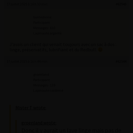
17 juillet 2025 à 16 h 33 min
#62543
bontedivine
Participant
Messages : 610
Lapinaute argenté
J’avais un client qui venait toujours avec un sac à dos :
linge, préservatifs, lubrifiant et du Redbull.
17 juillet 2025 à 16 h 44 min
#62544
groenland
Participant
Messages : 119
Lapinaute confirmé
Mister T wrote:
groenland wrote:
Donc il y aurait un lave linge mais pas de