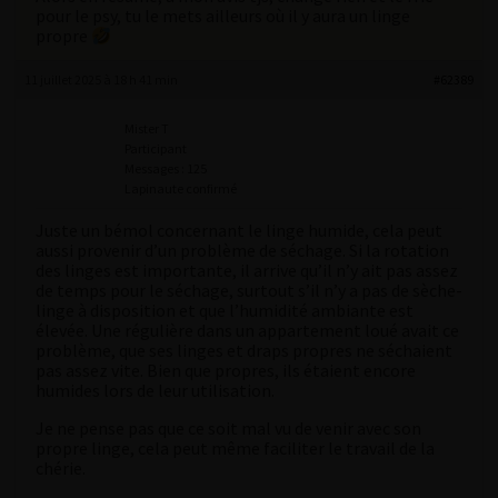
pour le psy, tu le mets ailleurs où il y aura un linge
propre
11 juillet 2025 à 18 h 41 min
#62389
Mister T
Participant
Messages : 125
Lapinaute confirmé
Juste un bémol concernant le linge humide, cela peut
aussi provenir d’un problème de séchage. Si la rotation
des linges est importante, il arrive qu’il n’y ait pas assez
de temps pour le séchage, surtout s’il n’y a pas de sèche-
linge à disposition et que l’humidité ambiante est
élevée. Une régulière dans un appartement loué avait ce
problème, que ses linges et draps propres ne séchaient
pas assez vite. Bien que propres, ils étaient encore
humides lors de leur utilisation.
Je ne pense pas que ce soit mal vu de venir avec son
propre linge, cela peut même faciliter le travail de la
chérie.