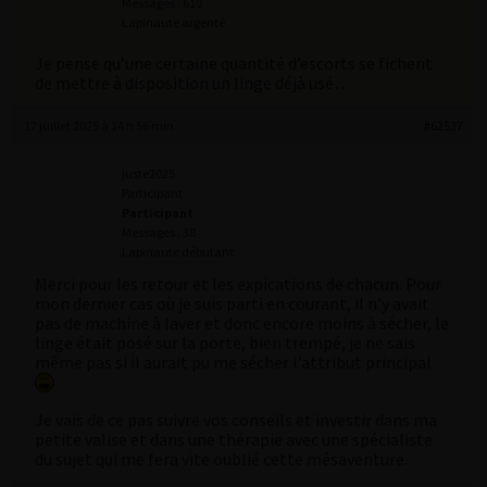
Messages : 610
Lapinaute argenté
Je pense qu’une certaine quantité d’escorts se fichent
de mettre à disposition un linge déjà usé…
17 juillet 2025 à 14 h 56 min
#62537
juste2025
Participant
Participant
Messages : 38
Lapinaute débutant
Merci pour les retour et les expications de chacun. Pour
mon dernier cas où je suis parti en courant, il n’y avait
pas de machine à laver et donc encore moins à sécher, le
linge était posé sur la porte, bien trempé, je ne sais
même pas si il aurait pu me sécher l’attribut principal
Je vais de ce pas suivre vos conseils et investir dans ma
petite valise et dans une thérapie avec une spécialiste
du sujet qui me fera vite oublié cette mésaventure.