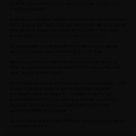
chiffres bien au-dessus des tiens pour une soirée, soirée
+ nuit en outcall.
En prenant quelques profils connus et moins connus sur
BMG, déjà la nuit est à 2500 en moyenne…donc la soirée
doit pas être beaucoup moins et la soirée + nuit ainsi
que le week-end (bien) plus élevée, en principe.
Et on ne parle même pas des filles de certains autres
sites spécialisés dans l’escorting dit « de luxe »…
Après aussi ça peut varier au niveau horaire, selon la
fille, ce à quoi correspond exactement une soirée, une
nuit, ou une soirée + nuit.
Et combien de round avant/après le(s) repas/dodo…à ce
niveau il devient évident que le client qui regarde
habituellement le rapport « coucou » (coût/coup)
prioritairement n’a peut-être pas intérêt à solliciter ce
genre de rencontres mais à privilégier plutôt les
quickies d’affilés ou presque.
Là aussi chaque client est différent dans sa recherche du
« bonheur tarifé ».