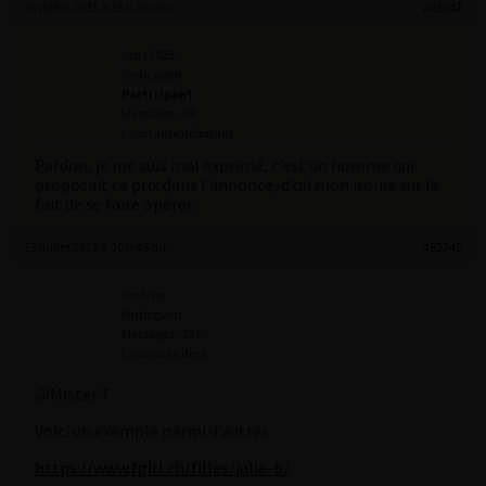
20 juillet 2025 à 13 h 36 min
#62642
juste2025
Participant
Participant
Messages : 38
Lapinaute débutant
Pardon, je me suis mal exprimé, c’est un homme qui
proposait ce prix dans l’annonce, d’où mon ironie sur le
fait de se faire opérer.
23 juillet 2025 à 10 h 45 min
#62745
sexdrug
Participant
Messages : 1366
Lapinaute doré
@Mister T
Voici un exemple parmi d’autres:
https://www.fgirl.ch/filles/julie-b/