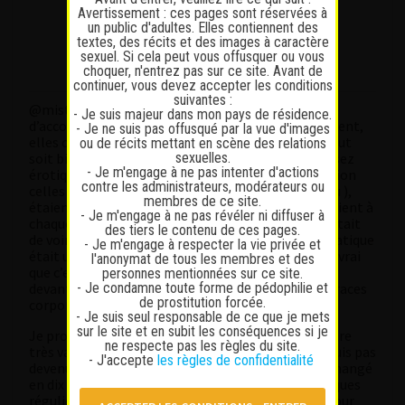
Avertissement : ces pages sont réservées à
juste2025
un public d'adultes. Elles contiennent des
Participant
textes, des récits et des images à caractère
Participant
sexuel. Si cela peut vous offusquer ou vous
Messages : 38
choquer, n'entrez pas sur ce site. Avant de
Lapinaute débutant
continuer, vous devez accepter les conditions
suivantes :
@mister T, Je te rejoins sur les Thai, beaucoup
- Je suis majeur dans mon pays de résidence.
d’accompagnement en salle de bain, et effectivement,
- Je ne suis pas offusqué par la vue d'images
elles ont tendance à vérifier par elle-même que tout
ou de récits mettant en scène des relations
sexuelles.
soit bien nettoyé ce qui donne lieu à des scènes assez
- Je m'engage à ne pas intenter d'actions
érotique. Les colombiennes que j’ai connu ( attention
contre les administrateurs, modérateurs ou
celles qui sont en privé et non diriger par un réseau ),
membres de ce site.
étaient aussi très à cheval sur l’hygiène, elles venaient à
- Je m'engage à ne pas révéler ni diffuser à
chaque fois se doucher avec moi, ce qui me permettait
des tiers le contenu de ces pages.
de voir que elle aussi était propre et que chaque pratique
- Je m'engage à respecter la vie privée et
était un peu moins risqué que avec une autre, c’est vrai
l'anonymat de tous les membres et des
que c’est plus rassurant , un femme qui se nettoie
personnes mentionnées sur ce site.
- Je condamne toute forme de pédophilie et
devant toi ne sachant pas si elle s’est libérer des traces
de prostitution forcée.
corporelles des précédents clients.
- Je suis seul responsable de ce que je mets
sur le site et en subit les conséquences si je
Je profite de ce topic créer par un génie avec un titre
ne respecte pas les règles du site.
très vaste. Sérieusement, je me demande si je ne suis pas
- J'accepte
les règles de confidentialité
devenu trop vieux ( car râleur sur tout ) ou tout a changé
en dix ans, avant ma petite vie rangée, j’avais quelques
régulières avec qui je m’éclatait, ou le tarif était pour