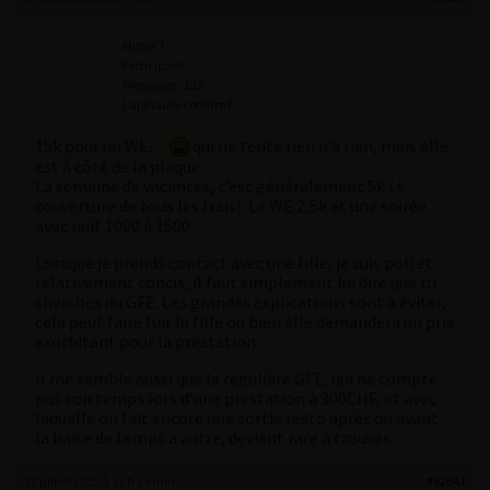
Mister T
Participant
Messages : 125
Lapinaute confirmé
15k pour un WE…
qui ne tente rien n’a rien, mais elle
est à côté de la plaque.
La semaine de vacances, c’est généralement 5k (+
couverture de tous les frais). Le WE 2,5k et une soirée
avec nuit 1000 à 1500.
Lorsque je prends contact avec une fille, je suis poli et
relativement concis, il faut simplement lui dire que tu
cherches du GFE. Les grandes explications sont à éviter,
cela peut faire fuir la fille ou bien elle demandera un prix
exorbitant pour la prestation.
Il me semble aussi que la régulière GFE, qui ne compte
pas son temps lors d’une prestation à 300CHF, et avec
laquelle on fait encore une sortie resto après ou avant
la baise de temps à autre, devient rare à trouver.
20 juillet 2025 à 13 h 25 min
#62641