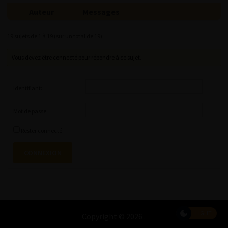
Auteur
Messages
19 sujets de 1 à 19 (sur un total de 19)
Vous devez être connecté pour répondre à ce sujet.
Identifiant:
Mot de passe:
Rester connecté
CONNEXION
LIGHT
Copyright © 2026
.