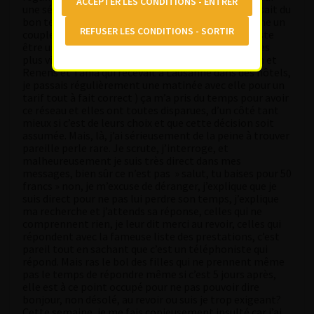
une séance et non un temps chronométré, on passait du
bon temps, l’espace d’un instant éphémère, comme un
couple, à rigoler, s’embrasser, se frôler, des fois juste
être un petit moment blotti l’un contre l’autre ( les
plus vieux se rappelleront Maria qui était à Yverdon et
Renens et Tania qui recevait à Lausanne dans des hôtels,
je passais régulièrement une matinée avec elle pour un
tarif tout à fait correct ) ça m’a pris du temps pour avoir
ce réseau et elles ont toutes disparues, d’un côté tant
mieux si c’est de leurs choix et que cette décision soit
assumée. Mais, là, j’ai sérieusement de la peine à trouver
pareille perle rare. Je scrute, j’interroge, et
malheureusement je suis très direct dans mes
messages, bien sûr ce n’est pas » salut, tu baises pour 50
francs » non, je m’excuse de déranger, j’explique que je
suis direct pour ne pas lui perdre son temps, j’explique
ma recherche et j’attends sa réponse, celles qui ne
comprennent rien, je leur dit merci au revoir, celles qui
répondent avec la fameuse liste des prestations, c’est
pareil tout en sachant que c’est un téléphoniste qui
répond. Mais ras le bol des filles qui ne prennent même
pas le temps de répondre même si c’est 5 jours après,
elle est à ce point occupé pour ne pas pouvoir dire
bonjour, non désolé, au revoir ou suis je trop exigeant?
Cette semaine, je me fais copieusement insulté car j’ai