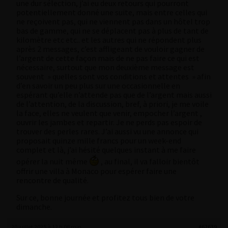
une dur sélection, j’ai eu deux retours qui pourront
potentiellement donné une suite, mais entre celles qui
ne reçoivent pas, qui ne viennent pas dans un hôtel trop
bas de gamme, qui ne se déplacent pas à plus de tant de
kilomètre etc etc.. et les autres qui ne répondent plus
après 2 messages, c’est affligeant de vouloir gagner de
l’argent de cette façon mais de ne pas faire ce qui est
nécessaire, surtout que mon deuxième message est
souvent » quelles sont vos conditions et attentes » afin
d’en savoir un peu plus sur une occasionnelle en
espérant qu’elle n’attende pas que de l’argent mais aussi
de l’attention, de la discussion, bref, à priori, je me voile
la face, elles ne veulent que venir, empocher l’argent ,
ouvrir les jambes et repartir. Je ne perds pas espoir de
trouver des perles rares. J’ai aussi vu une annonce qui
proposait quinze mille francs pour un week-end
complet et là, j’ai hésité quelques instant à me faire
opérer la nuit même
, au final, il va falloir bientôt
offrir une villa à Monaco pour espérer faire une
rencontre de qualité.
Sur ce, bonne journée et profitez tous bien de votre
dimanche.
20 juillet 2025 à 12 h 08 min
#62639