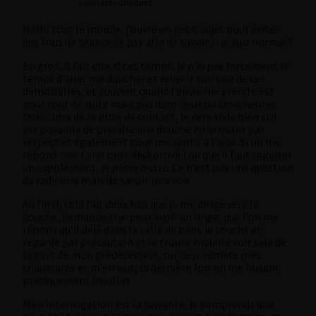
Lapinaute débutant
Hello tout le monde, j’ouvre un petit sujet pour éviter
des frais de séance de psy afin de savoir si je suis normal?
En gros, il fait chaud ces temps, je n’ai pas forcément le
temps d’aller me doucher et revenir voir une de ces
demoiselles, et souvent quand l’envie me prend c’est
pour tout de suite mais pas dans deux ou trois heures.
Donc, lors de la prise de contact, je demande bien si il
est possible de prendre une douche en arrivant par
respect et également pour me sentir à l’aise. Si on me
répond non ( si si c’est déjà arrivé ) ou que il faut rajouter
un supplément, je passe outre. Ce n’est pas une question
de radinerie mais de savoir recevoir.
Au final, cela fait deux fois que je me dirige vers la
douche, demande si je peux avoir un linge, que l’on me
répond qu’il déjà dans la salle de bain, je touche et
regarde par précaution et le trouve mouillé voir sale de
la part de mon prédécesseur, sur ce je remets mes
chaussures et m’en vais, la dernière fois en me faisant
pratiquement insulter.
Mon interrogation est la suivante, je comprends que