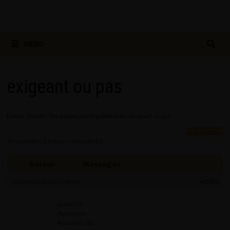
MENU
exigeant ou pas
Forum
›
Forum
›
Discussions sur la prostitution
›
exigeant ou pas
19 sujets de 1 à 19 (sur un total de 19)
Auteur
Messages
10 juillet 2025 à 22 h 09 min
#62372
juste2025
Participant
Messages : 38