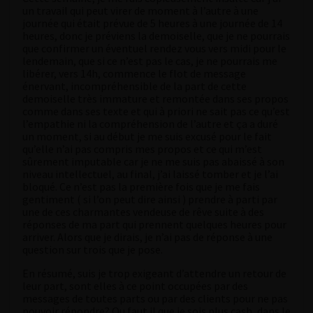
un travail qui peut virer de moment à l’autre à une
journée qui était prévue de 5 heures à une journée de 14
heures, donc je préviens la demoiselle, que je ne pourrais
que confirmer un éventuel rendez vous vers midi pour le
lendemain, que si ce n’est pas le cas, je ne pourrais me
libérer, vers 14h, commence le flot de message
énervant, incompréhensible de la part de cette
demoiselle très immature et remontée dans ses propos
comme dans ses texte et qui à priori ne sait pas ce qu’est
l’empathie ni la compréhension de l’autre et ça a duré
un moment, si au début je me suis excusé pour le fait
qu’elle n’ai pas compris mes propos et ce qui m’est
sûrement imputable car je ne me suis pas abaissé à son
niveau intellectuel, au final, j’ai laissé tomber et je l’ai
bloqué. Ce n’est pas la première fois que je me fais
gentiment ( si l’on peut dire ainsi ) prendre à parti par
une de ces charmantes vendeuse de rêve suite à des
réponses de ma part qui prennent quelques heures pour
arriver. Alors que je dirais, je n’ai pas de réponse à une
question sur trois que je pose.
En résumé, suis je trop exigeant d’attendre un retour de
leur part, sont elles à ce point occupées par des
messages de toutes parts ou par des clients pour ne pas
pouvoir répondre? Ou faut il que je sois plus cash, dans le