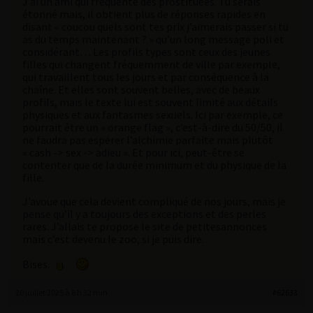
J’ai un ami qui fréquente des prostituées. Tu serais
étonné mais, il obtient plus de réponses rapides en
disant « coucou quels sont tes prix j’aimerais passer si tu
as du temps maintenant ? » qu’un long message poli et
considérant… Les profils types sont ceux des jeunes
filles qui changent fréquemment de ville par exemple,
qui travaillent tous les jours et par conséquence à la
chaîne. Et elles sont souvent belles, avec de beaux
profils, mais le texte lui est souvent limité aux détails
physiques et aux fantasmes sexuels. Ici par exemple, ce
pourrait être un « orange flag », c’est-à-dire du 50/50, il
ne faudra pas espérer l’alchimie parfaite mais plutôt
« cash -> sex -> adieu ». Et pour ici, peut-être se
contenter que de la durée minimum et du physique de la
fille.
J’avoue que cela devient compliqué de nos jours, mais je
pense qu’il y a toujours des exceptions et des perles
rares. J’allais te propose le site de petitesannonces
mais c’est devenu le zoo, si je puis dire.
Bises.
20 juillet 2025 à 8 h 32 min
#62633