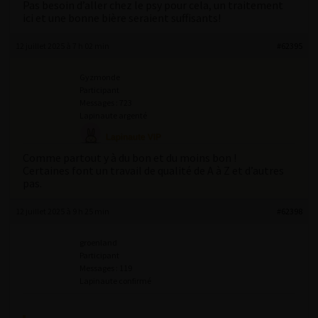
Pas besoin d’aller chez le psy pour cela, un traitement
ici et une bonne bière seraient suffisants!
12 juillet 2025 à 7 h 02 min
#62395
Gyzmonde
Participant
Messages : 723
Lapinaute argenté
Comme partout y à du bon et du moins bon !
Certaines font un travail de qualité de A à Z et d’autres
pas.
12 juillet 2025 à 9 h 25 min
#62398
groenland
Participant
Messages : 119
Lapinaute confirmé