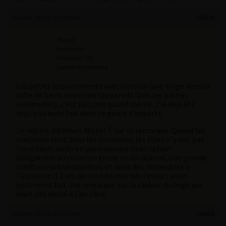
12 juillet 2025 à 10 h 26 min
#62399
Phox12
Participant
Messages : 131
Lapinaute confirmé
Les petits appartements avec juste un lave-linge dans la
salle de bains voire rien (appareils dans les parties
communes), c’est pas rare quand même. J’ai déjà été
reçu plusieurs fois dans ce genre d’apparts.
Je rejoins d’ailleurs Mister T sur sa remarque. Quand les
machines sont dans les communs, les filles n’y ont pas
forcément accès en permanence (inscription
obligatoire ou rotation entre les locataires, une grande
tradition suisse quand on vit dans des immeubles à
l’ancienne !). Lors de mon dernier rdv l’escort avait
justement fait une remarque sur la raideur du linge qui
avait été séché à l’air libre.
13 juillet 2025 à 20 h 37 min
#62426