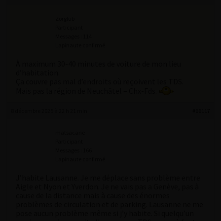
Zorglub
Participant
Messages : 114
Lapinaute confirmé
À maximum 30-40 minutes de voiture de mon lieu
d’habitation.
Ça couvre pas mal d’endroits où reçoivent les TDS.
Mais pas la région de Neuchâtel – Chx-Fds.
8 décembre 2025 à 22 h 21 min
#66117
matsacane
Participant
Messages : 166
Lapinaute confirmé
J’habite Lausanne. Je me déplace sans problème entre
Aigle et Nyon et Yverdon. Je ne vais pas a Genève, pas à
cause de la distance mais à cause des énormes
problèmes de circulation et de parking. Lausanne ne me
pose aucun problème même si j’y habite. Si quelqu’un