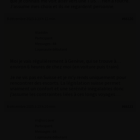
que je connais me voit aller vers une TDS… rien à foutre.
J’assume mes choix et ils ne regardent personne.
8 décembre 2025 à 23 h 11 min
#66120
Aladdin
Participant
Messages : 44
Lapinaute débutant
Moi je vais régulièrement à Genève, qui se trouve à…
environ 6 heures de chez moi (en voiture puis train).
Je ne vis pas en Suisse et je m’y rends uniquement pour
rencontrer des escorts. La législation suisse permet
vraiment un confort et une sérénité inégalables donc
j’assume les contraintes liées à ces longs voyages…
8 décembre 2025 à 23 h 20 min
#66121
m@ss Lover
Participant
Messages : 64
Lapinaute débutant