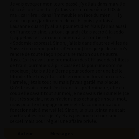
Je vais évoquer mon lourd passé: j’y allais dans ma ville
(discrétion? Une fois j’allais voir ma deuxième TDS de
ma « carrière » dans l’immeuble en face du mien… il y
avait un parc/jardin entre deux). Et puis j’y allais à
Lausanne quand j’y allais pour étudier. Mais j’allais aussi
en France voisine, surtout quand j’étais accro à la sodo
(j’appelais le tram qui m’amena à la frontière le
« Sodomie-express). Sinon, j’allais dans d’autres villes de
Suisse (ou même parfois d’Europe) lorsque je devais m’y
rendre de toute façon pour une raison ou une autre.
Juste 1x il y avait une promotion des CFF avec des billets
de train journaliers à prix cassé et là pour une somme
modique j’étais allé à Berne pour sodomiser une belle
blonde. Une fois j’étais allé en voir une lors d’un cours à
l’armée, j’étais tout nu mais j’avais gardé ma plaque,
Qu’elle avait consultée durant les préliminaire, elle du
coup elle savait tout sur moi, je ne savais rien sur elle (ce
fut très spécial, nous n’avions pas échangé un seul mot,
mais pour le « langage universel » la communication
fonctionnait à merveille). Sinon, la plus lointaine était
aux Caraïbes, mais je n’y étais pas pour du tourisme
sexuel mais pour régler une affaire privée.
Auteur
Messages