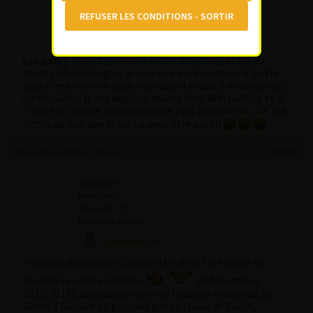
Participant
Participant
Messages : 121
Lapinaute confirmé
Les gars j’ aime bien votre soucis d optimisation du
temps hihihi! En gros je vois que pour certains d’ entre
vous c’ est comme pour moi quand je vais à mes ateliers
ou retraites, je me déplace même bien loin parfois et si
c’ est très loin je reste sur place plus longtemps. Ca’ est
rigolo de voir que le cul ça peut être pareil
9 décembre 2025 à 9 h 46 min
#66134
Gyzmonde
Participant
Messages : 723
Lapinaute argenté
Pendant des années j’ai suivi la même fille (pour les
anciens la petite Geniffer
du Monte bar
2012/2013), aux quatre coins de la suisse romande, de
Sierre à Genève en passant par La chaux de Fonds,