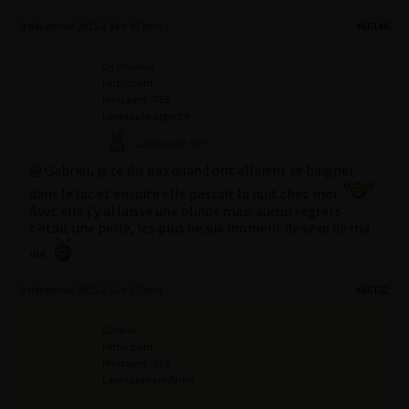
9 décembre 2025 à 14 h 47 min
#66146
Gyzmonde
Participant
Messages : 723
Lapinaute argenté
@ Gabriel, je te dis pas quand ont allaient se baigner
dans le lac et ensuite elle passait la nuit chez moi
Avec elle j’y ai laissé une blinde mais aucun regrets
c’était une perle, les plus beaux moment de sexe de ma
vie.
9 décembre 2025 à 16 h 35 min
#66152
Gabriel
Participant
Messages : 228
Lapinaute confirmé