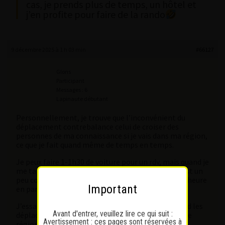
cas, je prends plus de temps, un hôtel et
j’en profite pour faire de la rando
9 décembre 2025 à 1 h 03 min
#66127
Glons
Participant
Messages : 6
Lapinaute débutant
Personnellement, je trouve que l’inconvénient du
déplacement contrebalance celui de croiser des
personnes de ma connaissance si je vais dans ma région,
ce que je fait quand même de temps en temps.
Je peux faire 1-1h30 de voiture pour un rdv, mais quand je
me tappe 3h aller-retour, je trouve que 30 min, c’est un
peu court en jouissance, donc préfère prendre une heure
Important
en pareil cas ou faire 2 rdv.
J’essaie aussi de faire d’une pierre deux coups quand les
Avant d'entrer, veuillez lire ce qui suit :
déplacements professionnels m’amènent dans une
Avertissement : ces pages sont réservées à
région intéressante.