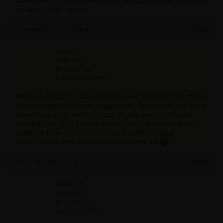
sont toujours à Genève et que tout compte fait, flemme
de faire l’aller-retour.
9 décembre 2025 à 21 h 50 min
#66175
Phox12
Participant
Messages : 131
Lapinaute confirmé
Avant je poussais jusqu’au centre, c’était pas dramatique
mais ça rajoutait de la fatigue dont j’ai pas franchement
besoin avant un rendez-vous. Depuis que ça a encore
empiré c’est P+R Sécheron puis tram. Au retour je suis
d’autant plus vite sur l’autoroute, calé au régul.
Voilà, c’était mon conseil coït multimodal
29 décembre 2025 à 22 h 34 min
#66617
Spermman
Participant
Messages : 367
Lapinaute bronzé