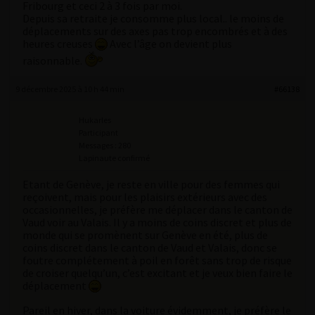
Fribourg et ceci 2 à 3 fois par moi.
Depuis sa retraite je consomme plus local.. le moins de
déplacements sur des axes pas trop encombrés et à des
heures creuses
Avec l’âge on devient plus
raisonnable.
9 décembre 2025 à 10 h 44 min
#66138
Hukarles
Participant
Messages : 280
Lapinaute confirmé
Etant de Genève, je reste en ville pour des femmes qui
reçoivent, mais pour les plaisirs extérieurs avec des
occasionnelles, je préfère me déplacer dans le canton de
Vaud voir au Valais. Il y a moins de coins discret et plus de
monde qui se promènent sur Genève en été, plus de
coins discret dans le canton de Vaud et Valais, donc se
foutre complétement à poil en forêt sans trop de risque
de croiser quelqu’un, c’est excitant et je veux bien faire le
déplacement
Pareil en hiver, dans la voiture évidemment, je préfère le