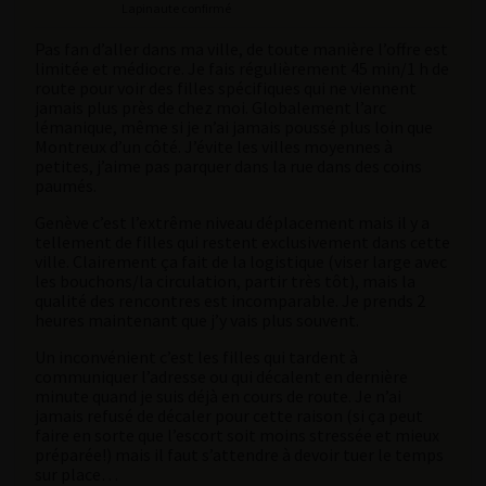
Lapinaute confirmé
Pas fan d’aller dans ma ville, de toute manière l’offre est
limitée et médiocre. Je fais régulièrement 45 min/1 h de
route pour voir des filles spécifiques qui ne viennent
jamais plus près de chez moi. Globalement l’arc
lémanique, même si je n’ai jamais poussé plus loin que
Montreux d’un côté. J’évite les villes moyennes à
petites, j’aime pas parquer dans la rue dans des coins
paumés.
Genève c’est l’extrême niveau déplacement mais il y a
tellement de filles qui restent exclusivement dans cette
ville. Clairement ça fait de la logistique (viser large avec
les bouchons/la circulation, partir très tôt), mais la
qualité des rencontres est incomparable. Je prends 2
heures maintenant que j’y vais plus souvent.
Un inconvénient c’est les filles qui tardent à
communiquer l’adresse ou qui décalent en dernière
minute quand je suis déjà en cours de route. Je n’ai
jamais refusé de décaler pour cette raison (si ça peut
faire en sorte que l’escort soit moins stressée et mieux
préparée!) mais il faut s’attendre à devoir tuer le temps
sur place…