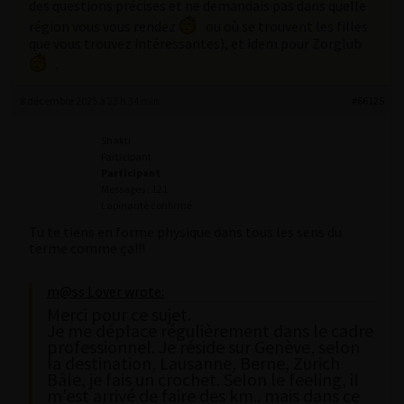
des questions précises et ne demandais pas dans quelle
région vous vous rendez
ou où se trouvent les filles
que vous trouvez intéressantes), et idem pour Zorglub
.
8 décembre 2025 à 23 h 34 min
#66125
Shakti
Participant
Participant
Messages : 121
Lapinaute confirmé
Tu te tiens en forme physique dans tous les sens du
terme comme ça!!!
m@ss Lover wrote:
Merci pour ce sujet.
Je me déplace régulièrement dans le cadre
professionnel. Je réside sur Genève, selon
la destination, Lausanne, Berne, Zurich
Bâle, je fais un crochet. Selon le feeling, il
m’est arrivé de faire des km.. mais dans ce