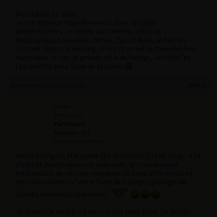
Merci pour ce sujet.
Je me déplace régulièrement dans le cadre
professionnel. Je réside sur Genève, selon la
destination, Lausanne, Berne, Zurich Bâle, je fais un
crochet. Selon le feeling, il m’est arrivé de faire des km..
mais dans ce cas, je prends plus de temps, un hôtel et
j’en profite pour faire de la rando
8 décembre 2025 à 23 h 21 min
#66122
Shakti
Participant
Participant
Messages : 121
Lapinaute confirmé
Merci à MDgab, Matscane (tu as raison! Tu fais ce qu’ il te
plaît) et Aladin pour vos réponses, je trouve super
intéressant de voir les manières de faire différentes et
les motivations! J’ aime faire de l’ anthropologie de
clients vraisemblablement!
Je remercie André même si c’ est hors sujet (je posais