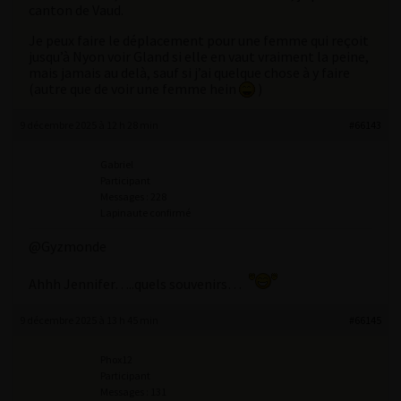
canton de Vaud.
Je peux faire le déplacement pour une femme qui reçoit
jusqu’à Nyon voir Gland si elle en vaut vraiment la peine,
mais jamais au delà, sauf si j’ai quelque chose à y faire
(autre que de voir une femme hein
)
9 décembre 2025 à 12 h 28 min
#66143
Gabriel
Participant
Messages : 228
Lapinaute confirmé
@Gyzmonde
Ahhh Jennifer…..quels souvenirs…
9 décembre 2025 à 13 h 45 min
#66145
Phox12
Participant
Messages : 131