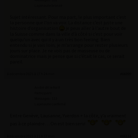
Lapinaute bronzé
Sujet intéressant. Pour ma part, le plus important c’est
la personne que l’on va voir. La distance c’est juste une
histoire d’organisation
je peux aller à l’autre bout de
la Suisse comme dans la ville d’à côté si c’est pour voir
quelqu’un avec qui il y a un très bon feeling. Bien
entendu si je vais loin, je m’arrange pour rester plusieurs
jours sur place. Je ne vois pas de masseuse ou de
dominatrice mais je pense que si c’était le cas, ce serait
pareil.
8 décembre 2025 à 17 h 24 min
#66099
André dit le Roi II
Participant
Messages : 113
Lapinaute confirmé
Entre Genève, Lausanne, Yverdon + la côte, y’a vraiment
pas à ce plaindre… On est bien servi
8 décembre 2025 à 21 h 17 min
#66114