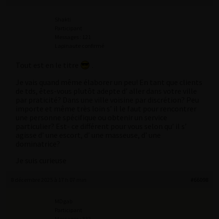
Shakti
Participant
Messages : 121
Lapinaute confirmé
Tout est en le titre
.
Je vais quand même élaborer un peu! En tant que clients
de tds, êtes-vous plutôt adepte d’ aller dans votre ville
par praticité? Dans une ville voisine par discrétion? Peu
importe et même très loin s’ il le faut pour rencontrer
une personne spécifique ou obtenir un service
particulier? Est- ce différent pour vous selon qu’ il s’
agisse d’ une escort, d’ une masseuse, d’ une
dominatrice?
Je suis curieuse
8 décembre 2025 à 17 h 07 min
#66098
MDgab
Participant
Messages : 332