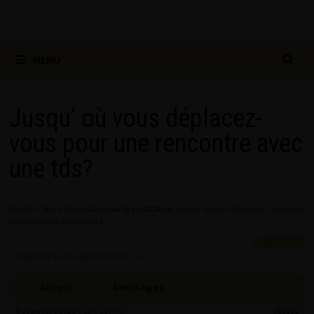
MENU
Jusqu’ où vous déplacez-
vous pour une rencontre avec
une tds?
Forum
›
Forum
›
Discussions sur la prostitution
›
Jusqu’ où vous déplacez- vous pour
une rencontre avec une tds?
21 sujets de 1 à 21 (sur un total de 21)
Auteur
Messages
8 décembre 2025 à 15 h 19 min
#66091