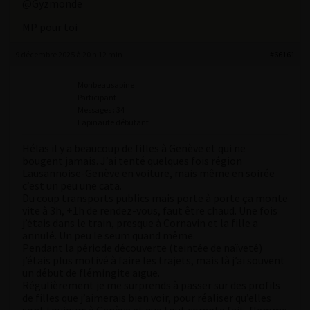
@Gyzmonde
MP pour toi
9 décembre 2025 à 20 h 12 min
#66161
Monbeausapine
Participant
Messages : 34
Lapinaute débutant
Hélas il y a beaucoup de filles à Genève et qui ne
bougent jamais. J’ai tenté quelques fois région
Lausannoise-Genève en voiture, mais même en soirée
c’est un peu une cata.
Du coup transports publics mais porte à porte ça monte
vite à 3h, +1h de rendez-vous, faut être chaud. Une fois
j’étais dans le train, presque à Cornavin et la fille a
annulé. Un peu le seum quand même.
Pendant la période découverte (teintée de naïveté)
j’étais plus motivé à faire les trajets, mais là j’ai souvent
un début de flémingite aïgue.
Régulièrement je me surprends à passer sur des profils
de filles que j’aimerais bien voir, pour réaliser qu’elles