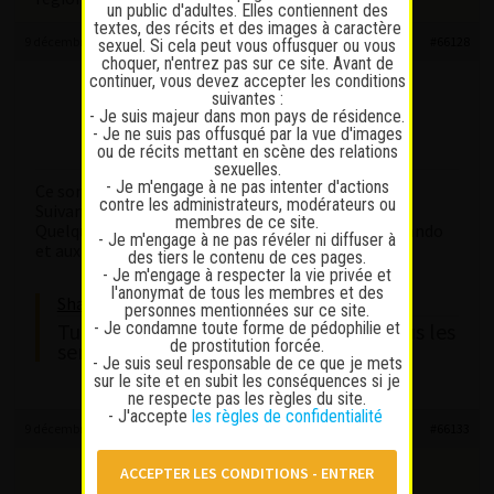
un public d'adultes. Elles contiennent des
textes, des récits et des images à caractère
9 décembre 2025 à 2 h 31 min
#66128
sexuel. Si cela peut vous offusquer ou vous
choquer, n'entrez pas sur ce site. Avant de
continuer, vous devez accepter les conditions
m@ss Lover
suivantes :
Participant
- Je suis majeur dans mon pays de résidence.
Messages : 64
- Je ne suis pas offusqué par la vue d'images
ou de récits mettant en scène des relations
Lapinaute débutant
sexuelles.
- Je m'engage à ne pas intenter d'actions
Ce sont des weekend optimisés
contre les administrateurs, modérateurs ou
Suivant la saison, ce sera du ski, ou les bains.
membres de ce site.
Quelques escortes m’ont déjà accompagnées en rando
- Je m'engage à ne pas révéler ni diffuser à
et aux bains.
des tiers le contenu de ces pages.
- Je m'engage à respecter la vie privée et
l'anonymat de tous les membres et des
Shakti wrote:
personnes mentionnées sur ce site.
- Je condamne toute forme de pédophilie et
Tu te tiens en forme physique dans tous les
de prostitution forcée.
sens du terme comme ça!!!
- Je suis seul responsable de ce que je mets
sur le site et en subit les conséquences si je
ne respecte pas les règles du site.
- J'accepte
les règles de confidentialité
9 décembre 2025 à 9 h 19 min
#66133
Shakti