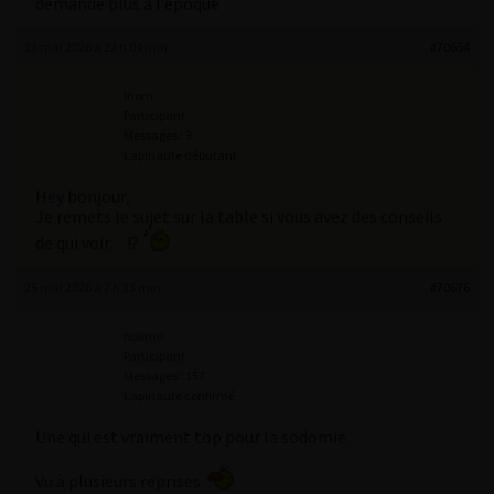
demandé plus à l’époque
23 mai 2026 à 22 h 04 min
#70654
lhom
Participant
Messages : 3
Lapinaute débutant
Hey bonjour,
Je remets le sujet sur la table si vous avez des conseils
de qui voir…!?
25 mai 2026 à 7 h 13 min
#70676
nolimit
Participant
Messages : 157
Lapinaute confirmé
Une qui est vraiment top pour la sodomie.
Vu à plusieurs reprises