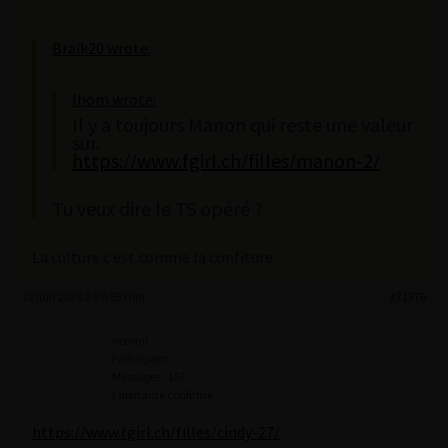
Braik20 wrote:
lhom wrote:
Il y a toujours Manon qui reste une valeur
sur.
https://www.fgirl.ch/filles/manon-2/
Tu veux dire le TS opéré ?
La culture c’est comme la confiture.
22 juin 2026 à 5 h 53 min
#71376
nolimit
Participant
Messages : 157
Lapinaute confirmé
https://www.fgirl.ch/filles/cindy-27/