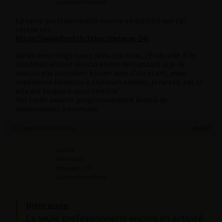
Lapinaute débutant
La seule professionnelle encore en activité que j’ai
testée est:
https://www.fgirl.ch/filles/melanie-24/
Après deux longs tours dans son anus, j’étais vidé. Elle
dandinait encore son cul en me demandant si je ne
voulais pas continuer à jouer avec. Cela étant, mon
expérience remonte à plusieurs années, je ne sais pas si
elle est toujours aussi investie.
Ses tarifs avaient progressivement évolué de
raisonnables à normaux.
17 juillet 2025 à 6 h 47 min
#62527
nolimit
Participant
Messages : 157
Lapinaute confirmé
Mythr wrote:
La seule professionnelle encore en activité