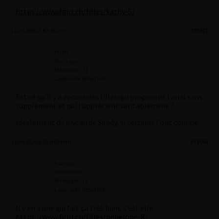
https://www.fgirl.ch/filles/kathy-5/
2 juin 2026 à 6 h 00 min
#70872
Mythr
Participant
Messages : 71
Lapinaute débutant
Est ce qu’il y a encore des filles qui proposent l’anal sans
supplément et qui l’apprécient véritablement ?
Idéalement du niveau de Sandy, si certains l’ont connue.
9 juin 2026 à 21 h 09 min
#71064
harraps
Participant
Messages : 16
Lapinaute débutant
Il y en a une qui fait ça très bien, c’est elle:
https://www.fgirl.ch/filles/penelope-8/