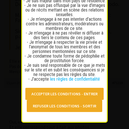
- Je suis majeur dans mon pays de résidence.
Demande 200 .- pour 30 minutes avec sodo.
- Je ne suis pas offusqué par la vue d'images
ou de récits mettant en scène des relations
Mais l’endroit est assez nul à Neuchatel:
sexuelles.
- Je m'engage à ne pas intenter d'actions
Fausses Brayes.
contre les administrateurs, modérateurs ou
membres de ce site.
Sinon fille sympa, identique aux photos,
- Je m'engage à ne pas révéler ni diffuser à
parle couramment français.
des tiers le contenu de ces pages.
- Je m'engage à respecter la vie privée et
Je la recommande!
l'anonymat de tous les membres et des
personnes mentionnées sur ce site.
- Je condamne toute forme de pédophilie et
de prostitution forcée.
Elle encaisse bien?
- Je suis seul responsable de ce que je mets
Pas de surprise niveau physique ?
sur le site et en subit les conséquences si je
Merci pour ton retour
ne respecte pas les règles du site.
- J'accepte
les règles de confidentialité
15 juin 2026 à 21 h 06 min
#71219
harraps
Participant
Messages : 16
Lapinaute débutant
Oui, elle encaisse bien.
Et elle correspond tout à fait aux photos.