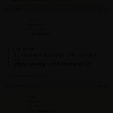
17 juin 2026 à 21 h 52 min
#71265
Braik20
Participant
Messages : 322
Lapinaute bronzé
lhom wrote:
Il y a toujours Manon qui reste une valeur
sur.
https://www.fgirl.ch/filles/manon-2/
Tu veux dire le TS opéré ?
18 juin 2026 à 7 h 00 min
#71274
Mythr
Participant
Messages : 71
Lapinaute débutant