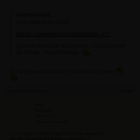
Anonyme wrote:
Une déesse de l’anal
https://www.fgirl.ch/filles/cindy-27/
Quand celle ci et disponible, mais souvent
en Valais…les chanceux
Je confirme pour Cindy 27. Vu à plusieurs reprises
17 juin 2026 à 19 h 18 min
#71262
lhom
Participant
Messages : 3
Lapinaute débutant
Il y a toujours Manon qui reste une valeur sur.
https://www.fgirl.ch/filles/manon-2/