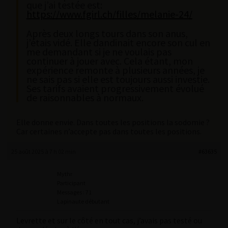
que j’ai testée est:
https://www.fgirl.ch/filles/melanie-24/
Après deux longs tours dans son anus,
j’étais vidé. Elle dandinait encore son cul en
me demandant si je ne voulais pas
continuer à jouer avec. Cela étant, mon
expérience remonte à plusieurs années, je
ne sais pas si elle est toujours aussi investie.
Ses tarifs avaient progressivement évolué
de raisonnables à normaux.
Elle donne envie. Dans toutes les positions la sodomie ?
Car certaines n’accepte pas dans toutes les positions.
25 août 2025 à 7 h 02 min
#63635
Mythr
Participant
Messages : 71
Lapinaute débutant
Levrette et sur le côté en tout cas, j’avais pas testé ou