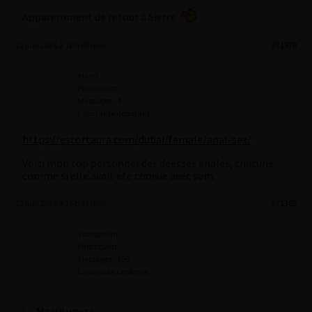
Apparemment de retour à Sierre
22 juin 2026 à 10 h 00 min
#71378
Marrii
Participant
Messages : 4
Lapinaute débutant
https://escortaura.com/dubai/female/anal-sex/
Voici mon top personnel des déesses anales, chacune
comme si elle avait été choisie avec soin.
22 juin 2026 à 16 h 31 min
#71385
youngman
Participant
Messages : 199
Lapinaute confirmé
Marrii wrote: