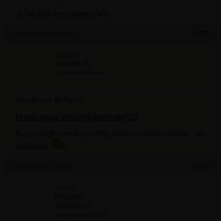
Je l‘ai déjà vue plusieurs fois.
15 juin 2026 à 21 h 30 min
#71221
Anonyme
Messages : 44
Lapinaute débutant
Une déesse de l’anal
https://www.fgirl.ch/filles/cindy-27/
Quand celle ci et disponible, mais souvent en Valais…les
chanceux
16 juin 2026 à 5 h 56 min
#71232
nolimit
Participant
Messages : 157
Lapinaute confirmé