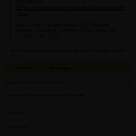
https://escortaura.com/dubai/female/anal
-sex/
Voici mon top personnel des déesses
anales, chacune comme si elle avait été
choisie avec soin.
Mais n’importe quoi, ton message sent l’arnaque à plein
nez…
Auteur
Messages
17 sujets de 26 à 42 (sur un total de 42)
←
1
2
Vous devez être connecté pour répondre à ce sujet.
Identifiant:
Mot de passe: