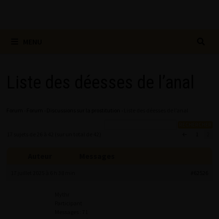
MENU
Liste des déesses de l’anal
Forum
›
Forum
›
Discussions sur la prostitution
›
Liste des déesses de l’anal
17 sujets de 26 à 42 (sur un total de 42)
←
1
2
Auteur
Messages
17 juillet 2025 à 6 h 38 min
#62526
Mythr
Participant
Messages : 71