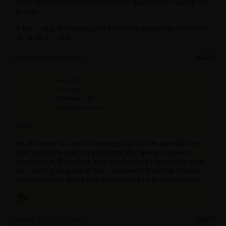
c’est la moins cher de la ville bien que certain l’aurais eu
gratis.
A part cela, le massage en lui même est un des meilleurs
de la ville…
25 janvier 2024 à 15 h 42 min
#46074
Labuche
Participant
Messages : 416
Lapinaute bronzé
Hello
petit retour sur mon massage qui fut très agréable et
me réconsilie avec les massage thaï que je trouvais
douloureux. Mais peut être que j’aurai du demander mais
elle ne m’a proposé ni fait comprendre qu’une finition
était possible. Alors une prochaine fois je ferai mieux.
25 janvier 2024 à 17 h 53 min
#46077