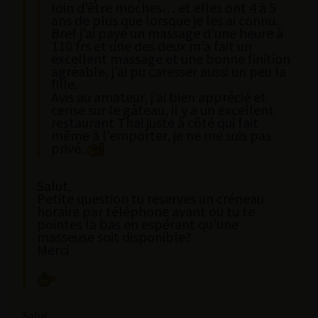
loin d’être moches… et elles ont 4 à 5
ans de plus que lorsque je les ai connu.
Bref j’ai payé un massage d’une heure à
110 frs et une des deux m’a fait un
excellent massage et une bonne finition
agréable, j’ai pu caresser aussi un peu la
fille.
Avis au amateur, j’ai bien apprécié et
cerise sur le gâteau, il y a un excellent
restaurant Thai juste à côté qui fait
même à l’emporter, je ne me suis pas
privé.
Salut,
Petite question tu reserves un créneau
horaire par téléphone avant ou tu te
pointes la bas en espérant qu’une
masseuse soit disponible?
Merci
Salut,