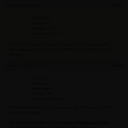
2 février 2024 à 7 h 29 min
#46267
bertrandpolo
Participant
Messages : 279
Lapinaute confirmé
Le Thai-Flowers de la rue Pradier 8, c’est comment ?
Les masseuses y sont elles belles, les prestations full-
service ,
4 février 2024 à 15 h 17 min
#46328
coquin1985
Participant
Participant
Messages : 40
Lapinaute débutant
Voici mes adresses pour un massage thaï avec finition
région Lausanne
https://www.anibis.ch/fr/vi/vaud/services/sante-et-
beaute/massages-thailandais-chez-zara-a-