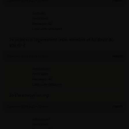
25 janvier 2024 à 21 h 02 min
#46087
Sacha80
Participant
Messages : 62
Lapinaute débutant
Je pointerai legerement mon membre et lui dirait do
you do it
25 janvier 2024 à 21 h 02 min
#46088
Alex-testeur
Participant
Messages : 45
Lapinaute débutant
Je t’ai envoyé un mp
25 janvier 2024 à 21 h 10 min
#46089
Alex-testeur
Participant