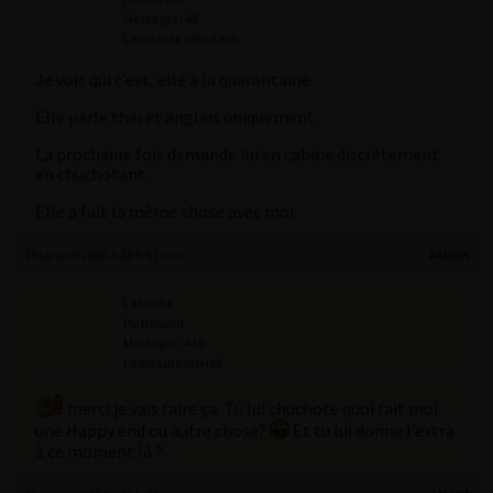
Messages : 45
Lapinaute débutant
Je vois qui c’est, elle a la quarantaine.
Elle parle thaï et anglais uniquement.
La prochaine fois demande lui en cabine discrètement
en chuchotant.
Elle a fait la même chose avec moi.
25 janvier 2024 à 20 h 51 min
#46085
Labuche
Participant
Messages : 416
Lapinaute bronzé
merci je vais faire ça. Tu lui chuchote quoi fait moi
une Happy end ou autre chose?
Et tu lui donne l’extra
à ce moment là ?