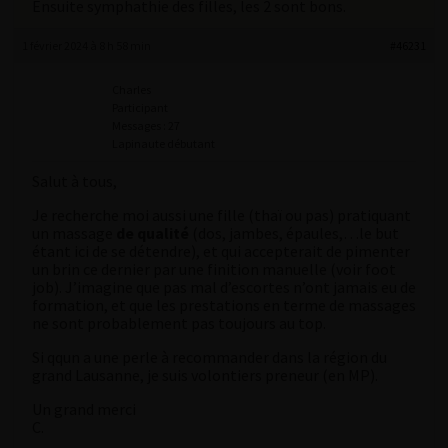
Ensuite symphathie des filles, les 2 sont bons.
1 février 2024 à 8 h 58 min
#46231
Charles
Participant
Messages : 27
Lapinaute débutant
Salut à tous,
Je recherche moi aussi une fille (thaï ou pas) pratiquant
un massage
de qualité
(dos, jambes, épaules,…le but
étant ici de se détendre), et qui accepterait de pimenter
un brin ce dernier par une finition manuelle (voir foot
job). J’imagine que pas mal d’escortes n’ont jamais eu de
formation, et que les prestations en terme de massages
ne sont probablement pas toujours au top.
Si qqun a une perle à recommander dans la région du
grand Lausanne, je suis volontiers preneur (en MP).
Un grand merci
C.