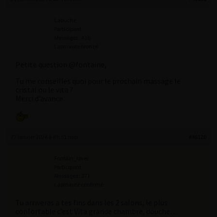
Labuche
Participant
Messages : 416
Lapinaute bronzé
Petite question @fontaine,
Tu me conseilles quoi pour le prochain massage le
cristal ou le vita ?
Merci d’avance
27 janvier 2024 à 8 h 51 min
#46120
Fontain_lover
Participant
Messages : 271
Lapinaute confirmé
Tu arriveras a tes fins dans les 2 salons, le plus
confortable c’est Vita grande chambre, douche…