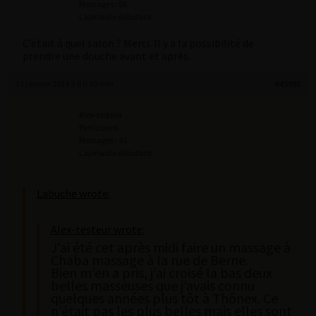
Messages : 56
Lapinaute débutant
C’était à quel salon ? Merci. Il y a la possibilité de
prendre une douche avant et après.
23 janvier 2024 à 8 h 50 min
#45993
Alex-testeur
Participant
Messages : 45
Lapinaute débutant
Labuche wrote:
Alex-testeur wrote:
J’ai été cet après midi faire un massage à
Chaba massage à la rue de Berne.
Bien m’en a pris, j’ai croisé la bas deux
belles masseuses que j’avais connu
quelques années plus tôt à Thônex. Ce
n’était pas les plus belles mais elles sont