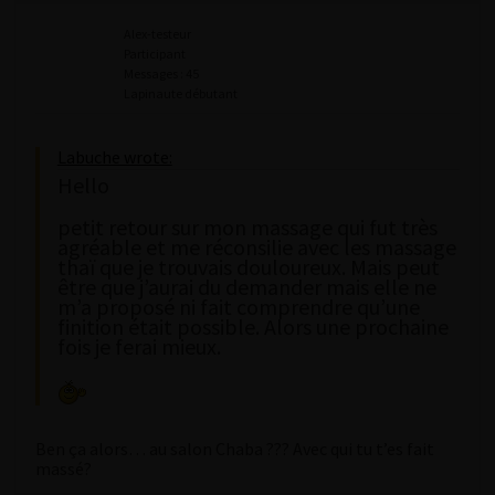
Alex-testeur
Participant
Messages : 45
Lapinaute débutant
Labuche wrote:
Hello
petit retour sur mon massage qui fut très
agréable et me réconsilie avec les massage
thaï que je trouvais douloureux. Mais peut
être que j’aurai du demander mais elle ne
m’a proposé ni fait comprendre qu’une
finition était possible. Alors une prochaine
fois je ferai mieux.
Ben ça alors… au salon Chaba ??? Avec qui tu t’es fait
massé?