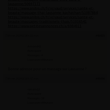
lausanne/50697171
https://www.anibis.ch/fr/vi/vaud/services/sante-et-
beaute/massage-thai-lausanne-kachathan/51087864
https://www.anibis.ch/fr/vi/vaud/services/sante-et-
beaute/massages-traditionels-thais/51016541
https://www.petitesannonces.ch/a/6984911
7 février 2024 à 14 h 33 min
#46425
Armand42
Participant
Messages : 4
Lapinaute débutant
Bonne adresse pour un massage sur Lausanne ?
7 février 2024 à 16 h 57 min
#46436
romain13
Participant
Messages : 38
Lapinaute débutant