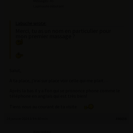
Messages : 45
Lapinaute débutant
Labuche wrote:
Merci, tu as un nom en particulier pour
mon premier massage ?
Salut,
A ta place, j’irai sur place voir celle qui me plait…
Après la bas il y a Fon qui se prononce phone comme le
téléphone en anglais qui est très bien!
Tiens nous au courant de ta visite
24 janvier 2024 à 9 h 40 min
#46038
Alex-testeur