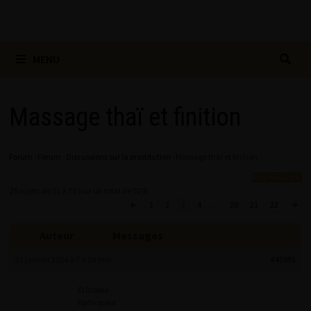
MENU
Massage thaï et finition
Forum
›
Forum
›
Discussions sur la prostitution
›
Massage thaï et finition
25 sujets de 51 à 75 (sur un total de 529)
←
1
2
3
4
…
20
21
22
→
Auteur
Messages
23 janvier 2024 à 7 h 28 min
#45991
El Diablo
Participant