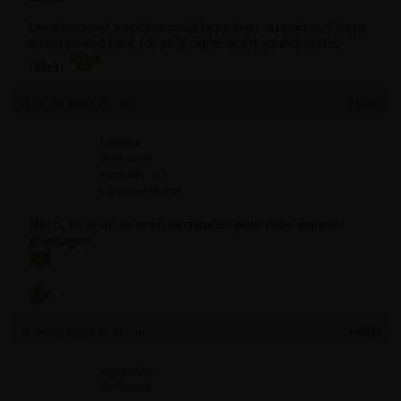
Les deux sont possible mais la plupart du temps, j’y vais
directement sans rdv et je regarde s’il y a des belles
filles!
23 janvier 2024 à 16 h 30 min
#46011
Labuche
Participant
Messages : 416
Lapinaute bronzé
Merci, tu as un nom en particulier pour mon premier
massage ?
24 janvier 2024 à 9 h 01 min
#46036
Alex-testeur
Participant