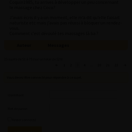
Coquin1985, tu arrives à développer un peu concernant
le massage chez Coco?
J’avais écris il y a un moment, elle m’a dit qu’elle faisait
naturiste etc mais j’avais pas réussi à bloquer un rendez-
vous.
Comment c’est déroulé tes massages là ba ?
Auteur
Messages
25 sujets de 51 à 75 (sur un total de 529)
←
1
2
3
4
…
20
21
22
→
Vous devez être connecté pour répondre à ce sujet.
Identifiant:
Mot de passe:
Rester connecté