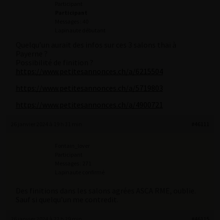
Participant
Participant
Messages : 40
Lapinaute débutant
Quelqu’un aurait des infos sur ces 3 salons thaï à
Payerne ?
Possibilité de finition ?
https://www.petitesannonces.ch/a/6215504
https://www.petitesannonces.ch/a/5719803
https://www.petitesannonces.ch/a/4900721
26 janvier 2024 à 19 h 31 min
#46111
Fontain_lover
Participant
Messages : 271
Lapinaute confirmé
Des finitions dans les salons agrées ASCA RME, oublie.
Sauf si quelqu’un me contredit.
26 janvier 2024 à 22 h 29 min
#46115