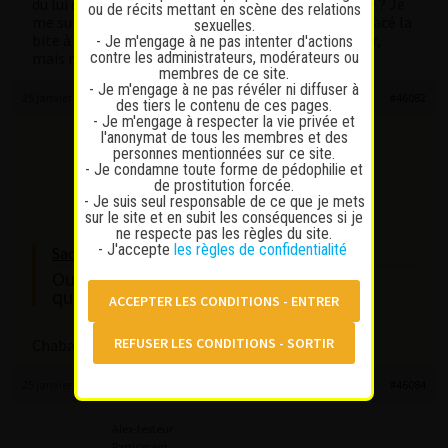
du lui demander directement une fois dans la pièce ? Je
ou de récits mettant en scène des relations
me suis mis nu et a plusieurs reprises elle m’a déplacé la
sexuelles.
bite à l’aide de la serviette pour pouvoir me masser,
- Je m'engage à ne pas intenter d'actions
contre les administrateurs, modérateurs ou
mais rien putain dommage.
membres de ce site.
- Je m'engage à ne pas révéler ni diffuser à
25 janvier 2024 à 19 h 39 min
#46082
des tiers le contenu de ces pages.
- Je m'engage à respecter la vie privée et
l'anonymat de tous les membres et des
Labuche
personnes mentionnées sur ce site.
Participant
- Je condamne toute forme de pédophilie et
Messages : 416
de prostitution forcée.
Lapinaute bronzé
- Je suis seul responsable de ce que je mets
sur le site et en subit les conséquences si je
ne respecte pas les règles du site.
- J'accepte
les règles de confidentialité
Sacha80 wrote:
Oui, je rebondis sur la nom du salon en
question de Labuche??
Chaba massage
25 janvier 2024 à 20 h 23 min
#46084
Alex-testeur
Participant