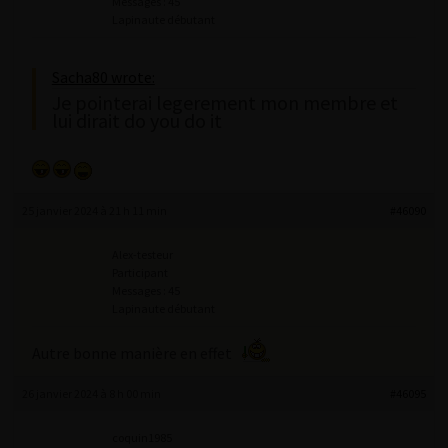
Messages : 45
Lapinaute débutant
Sacha80 wrote:
Je pointerai legerement mon membre et
lui dirait do you do it
25 janvier 2024 à 21 h 11 min
#46090
Alex-testeur
Participant
Messages : 45
Lapinaute débutant
Autre bonne manière en effet
26 janvier 2024 à 8 h 00 min
#46095
coquin1985