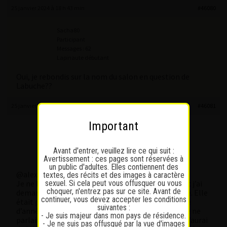
25 janvier 2024 à 18 h 43 min
#46080
Sacha80
Participant
Messages : 62
Lapinaute débutant
Oui, je rebondis sur la nom du salon en question de
Labuche??
25 janvier 2024 à 19 h 37 min
#46081
Important
Labuche
Participant
Messages : 416
Avant d'entrer, veuillez lire ce qui suit :
Lapinaute bronzé
Avertissement : ces pages sont réservées à
un public d'adultes. Elles contiennent des
@alex
textes, des récits et des images à caractère
sexuel. Si cela peut vous offusquer ou vous
Je ne lui ai pas demandé son nom, mais en arrivant j’ai
choquer, n'entrez pas sur ce site. Avant de
demandé Fon, elle m’a répondu qu’elle est absente. Elle
continuer, vous devez accepter les conditions
était petite avec un jolie poitrine, au une trentaine
suivantes :
d’années mais avec les asiatiques c’est difficile. Elle ne
- Je suis majeur dans mon pays de résidence.
parlait pas français que en anglais. Tu penses que j’aurai
- Je ne suis pas offusqué par la vue d'images