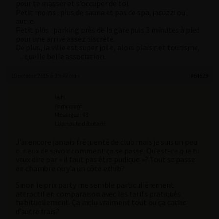
pour te masser et s’occuper de toi.
Petit moins : plus de sauna et pas de spa, jacuzzi ou
autre.
Petit plus : parking près de la gare puis 3 minutes à pied
pour une arrivé assez discrète.
De plus, la ville est super jolie, alors plaisir et tourisme,
… quelle belle association.
10 octobre 2025 à 9 h 42 min
#64629
Ielts
Participant
Messages : 68
Lapinaute débutant
J’ai encore jamais fréquenté de club mais je suis un peu
curieux de savoir comment ça se passe. Qu’est-ce que tu
veux dire par « il faut pas être pudique »? Tout se passe
en chambre ou y’a un côté exhib?
Sinon le prix party me semble particulièrement
attractif en comparaison avec les tarifs pratiqués
habituellement. Ça inclu vraiment tout ou ça cache
d’autre frais?