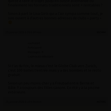
quitte à faire le trajet jusqu’en Suisse allemande ou
finalement les formats traditionnels sont + rentables ?
Sinon à part le Lisa Girls qui a l’air sympa comme tout, je
suis ouvert à d’autres bonnes adresses de clubs « party »
25 janvier 2026 à 19 h 00 min
#67444
vachalait
Participant
Messages : 9
Lapinaute débutant
Si t’as du fric, le mieux c’est le Globe Club vers Zurich,
c’est 100 balles l’entrée mais y a des bombes et le resto
gratuit.
Sinon un peu moins cher y a Freubad entre Berne et
Bâle. Y a toujours des filles canons. En été y a la piscine
extérieure.
25 janvier 2026 à 19 h 04 min
#67445