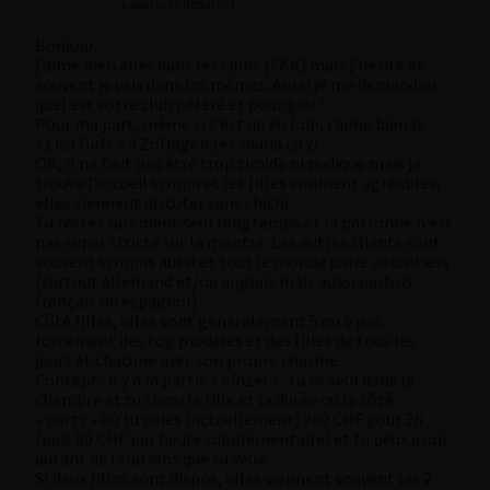
Lapinaute débutant
Bonjour,
j’aime bien aller dans les clubs (FKK) mais j’hésite et
souvent je vais dans les mêmes. Aussi je me demandais
quel est votre club péféré et pourquoi ?
Pour ma part, même si c’est un eu loin, j’aime bien le
« Lisa Girls » à Zofingen (ex sauna city).
OK, il ne faut pas être trop timide ni pudique mais je
trouve l’accueil sympa et les filles vraiment agréables,
elles viennent discuter sans chichi.
Tu restes rarement seul longtemps et la patronne n’est
pas super stricte sur la montre. Les autres clients sont
souvent sympas aussi et tout le monde parle volontiers
(surtout allemand et/ou anglais mais aussi parfois
français ou espagnol)
Côté filles, elles sont généralement 5 ou 6 pas
forcément des top modèles et des filles de tous les
jours et chacune avec son propre charme.
Concept : il y a la partie « einzel » : tu es seul dans la
chambre et tu chosi la fille et la durée ou le côté
« party » où tu paies (actuellement) 200 CHF pour 2h
(puis 80 CHF par heure supplémentaire) et tu peux avoir
autant de relations que tu veux.
SI deux filles sont dispos, elles viennent souvent les 2