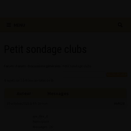
MENU
Petit sondage clubs
Forum
›
Forum
›
Discussions générales
›
Petit sondage clubs
8 sujets de 1 à 8 (sur un total de 8)
Auteur
Messages
10 octobre 2025 à 9 h 16 min
#64628
we_like_it
Participant
Messages : 26