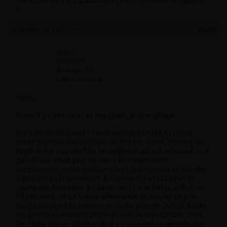
mentionnes il n’y a aucune intimité pendant le rapport
?
21 janvier 2026 à 15 h 14 min
#67290
Braik20
Participant
Messages : 322
Lapinaute bronzé
Hello,
Alors il y a des clubs et des clubs, je m’explique.
Il y a des clubs assez « traditionnelles » (FKK) où on
arrive comme dans un spa, on se fout à poil, on met un
linge autour ou des fois un peignoir qui est proposé, soit
par défaut mais plus souvent en moyennant
supplément, mais après je pense que tu peux te balader
à poil sur tu le souhaites. À Genève il y a le Duplex, le
sauna des Avancées. À Lausanne il y a le Relax, à Roches
l’Aphrodite, et en Suisse allemande beaucoup plus et
bien plus réputés comme le Globe près de Zurich. Après
les prix sont souvent corrélés avec la réputation. Dans
les clubs suisse-allemands il y a souvent un agenda des