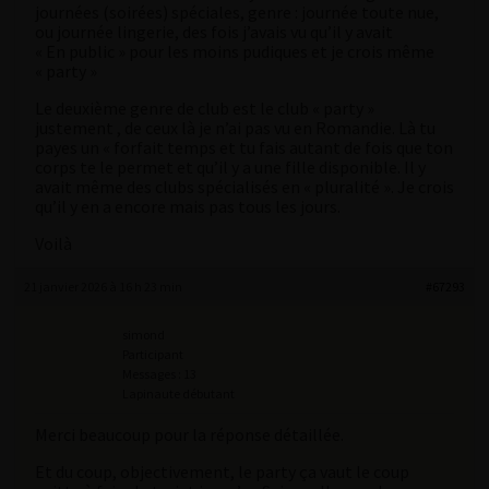
journées (soirées) spéciales, genre : journée toute nue,
ou journée lingerie, des fois j’avais vu qu’il y avait
« En public » pour les moins pudiques et je crois même
« party »
Le deuxième genre de club est le club « party »
justement , de ceux là je n’ai pas vu en Romandie. Là tu
payes un « forfait temps et tu fais autant de fois que ton
corps te le permet et qu’il y a une fille disponible. Il y
avait même des clubs spécialisés en « pluralité ». Je crois
qu’il y en a encore mais pas tous les jours.
Voilà
21 janvier 2026 à 16 h 23 min
#67293
simond
Participant
Messages : 13
Lapinaute débutant
Merci beaucoup pour la réponse détaillée.
Et du coup, objectivement, le party ça vaut le coup