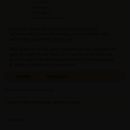
vachalait
Participant
Messages : 9
Lapinaute débutant
Lisa Girls j’avais adoré mes premiers passage.
Secouer une fille sur le canapé, avec les autres filles
autour qui regardent j’adore ça !
Mais la dernière fois elles faisaient un peu la gueule et
ça m’a coupé l’envie. Mais j’y retournerai en espérant
qu’elles soient de meilleure humeur. C’est un concept
grandiose, quand ça se passe bien
Auteur
Messages
8 sujets de 1 à 8 (sur un total de 8)
Vous devez être connecté pour répondre à ce sujet.
Identifiant: