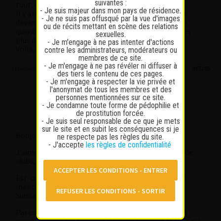
suivantes :
tout, donc, tout le monde en profite.
- Je suis majeur dans mon pays de résidence.
Il y a une 3ème alcôve un peu à l’écart mais tu passe
- Je ne suis pas offusqué par la vue d'images
devant en sortant des douches… Après, j’avoue que
ou de récits mettant en scène des relations
quand tu es avec un ou deux jolies filles, tu ne penses
sexuelles.
plus du tout au reste.
- Je m'engage à ne pas intenter d'actions
Voilà, j’espère avoir répondu à tes questions
contre les administrateurs, modérateurs ou
membres de ce site.
- Je m'engage à ne pas révéler ni diffuser à
21 janvier 2026 à 14 h 13 min
#67285
des tiers le contenu de ces pages.
- Je m'engage à respecter la vie privée et
l'anonymat de tous les membres et des
simond
personnes mentionnées sur ce site.
Participant
- Je condamne toute forme de pédophilie et
Messages : 13
de prostitution forcée.
Lapinaute débutant
- Je suis seul responsable de ce que je mets
sur le site et en subit les conséquences si je
Bonjour,
ne respecte pas les règles du site.
- J'accepte
les règles de confidentialité
J’aimerais faire également l’expérience de ce type de
clubs, sans nécessairement me ruiner non plus.
Est-ce que tu sais si certains clubs dont celui que tu
mentionnes refusent par exemple des clients non
Suisses ?
Par contre si je comprends bien, dans le club que tu