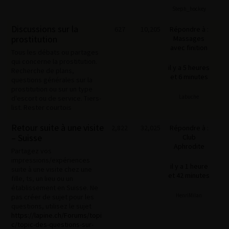
Steph_hockey
Discussions sur la
627
10,205
Répondre à :
prostitution
Massages
avec finition
Tous les débats ou partages
qui concerne la prostitution.
il y a 5 heures
Recherche de plans,
et 6 minutes
questions générales sur la
prostitution ou sur un type
Labuche
d'escort ou de service. Tiers-
list. Rester courtois
Retour suite à une visite
2,822
32,025
Répondre à :
– Suisse
Club
Aphrodite
Partagez vos
impressions/expériences
il y a 1 heure
suite à une visite chez une
et 42 minutes
fille, ts, un lieu ou un
établissement en Suisse. Ne
HenriMilan
pas créer de sujet pour les
questions, utilisez le sujet
https://lapine.ch/Forums/topi
c/topic-des-questions-sur-