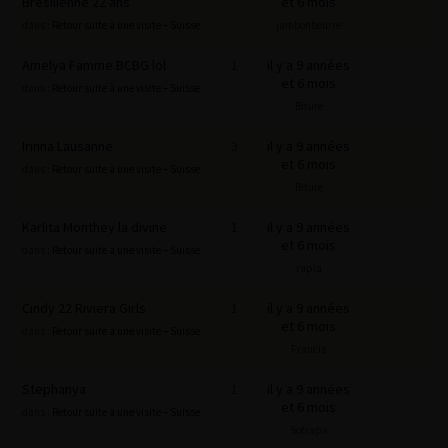
Brésilienne 22 ans
et 6 mois
dans :
Retour suite à une visite – Suisse
jambonbeurre
Amelya Famme BCBG lol
1
il y a 9 années
et 6 mois
dans :
Retour suite à une visite – Suisse
Biture
Irinna Lausanne
3
il y a 9 années
et 6 mois
dans :
Retour suite à une visite – Suisse
Biture
Karlita Monthey la divine
1
il y a 9 années
et 6 mois
dans :
Retour suite à une visite – Suisse
rapia
Cindy 22 Riviera Girls
1
il y a 9 années
et 6 mois
dans :
Retour suite à une visite – Suisse
Francis
Stephanya
1
il y a 9 années
et 6 mois
dans :
Retour suite à une visite – Suisse
Sotrapa