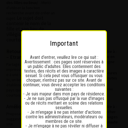
des-filles-ou-lieux/
. Merci
d'utiliser la fonction
recherche avant de créer un
Le sujet doit
sujet.
contenir le nom de la
fille et son lieu de
villégiature.
Restez
courtois.
Important
Retour suite à une visite
86
618
Répondre à :
– Etranger
Voyage en
Avant d'entrer, veuillez lire ce qui suit :
Avertissement : ces pages sont réservées à
Allemagne
Partagez vos
un public d'adultes. Elles contiennent des
impressions/expériences suit
textes, des récits et des images à caractère
il y a 6 heures
e à une visite chez une fille,
sexuel. Si cela peut vous offusquer ou vous
et 38 minutes
ts, un lieu ou un
choquer, n'entrez pas sur ce site. Avant de
continuer, vous devez accepter les conditions
établissement dans un autre
suivantes :
HenriMilan
pays que la Suisse. Restez
- Je suis majeur dans mon pays de résidence.
courtois.
- Je ne suis pas offusqué par la vue d'images
ou de récits mettant en scène des relations
Améliorations du site
58
482
Répondre à :
sexuelles.
Rechercher
- Je m'engage à ne pas intenter d'actions
Proposez des conseils et
contre les administrateurs, modérateurs ou
les messages
suggestions pour améliorer le
membres de ce site.
d’un lapinaute
site.
- Je m'engage à ne pas révéler ni diffuser à