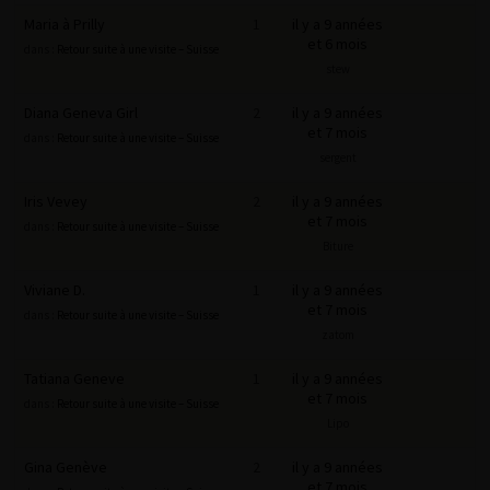
Maria à Prilly
1
il y a 9 années
et 6 mois
dans :
Retour suite à une visite – Suisse
stew
Diana Geneva Girl
2
il y a 9 années
et 7 mois
dans :
Retour suite à une visite – Suisse
sergent
Iris Vevey
2
il y a 9 années
et 7 mois
dans :
Retour suite à une visite – Suisse
Biture
Viviane D.
1
il y a 9 années
et 7 mois
dans :
Retour suite à une visite – Suisse
zatom
Tatiana Geneve
1
il y a 9 années
et 7 mois
dans :
Retour suite à une visite – Suisse
Lipo
Gina Genève
2
il y a 9 années
et 7 mois