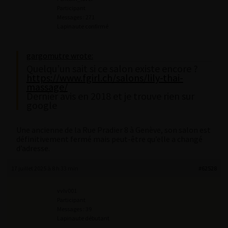
Participant
Messages : 271
Lapinaute confirmé
gargomutre wrote:
Quelqu’un sait si ce salon existe encore ?
https://www.fgirl.ch/salons/lily-thai-
massage/
Dernier avis en 2018 et je trouve rien sur
google
Une ancienne de la Rue Pradier 8 à Genève, son salon est
définitivement fermé mais peut-être qu’elle a changé
d’adresse.
17 juillet 2025 à 8 h 33 min
#62528
vvlv001
Participant
Messages : 39
Lapinaute débutant