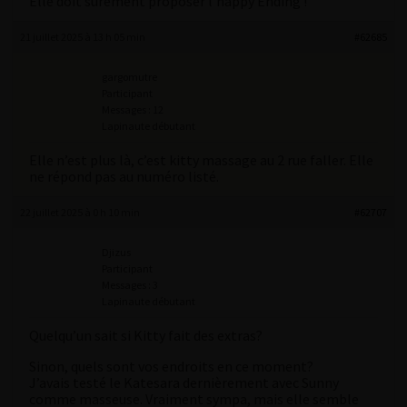
Elle doit sûrement proposer l’happy Ending !
21 juillet 2025 à 13 h 05 min
#62685
gargomutre
Participant
Messages : 12
Lapinaute débutant
Elle n’est plus là, c’est kitty massage au 2 rue faller. Elle
ne répond pas au numéro listé.
22 juillet 2025 à 0 h 10 min
#62707
Djizus
Participant
Messages : 3
Lapinaute débutant
Quelqu’un sait si Kitty fait des extras?
Sinon, quels sont vos endroits en ce moment?
J’avais testé le Katesara dernièrement avec Sunny
comme masseuse. Vraiment sympa, mais elle semble