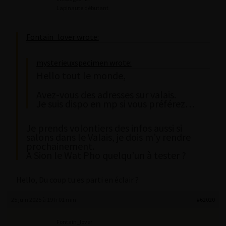
Lapinaute débutant
Fontain_lover wrote:
mysterieuxspecimen wrote:
Hello tout le monde,
Avez-vous des adresses sur valais.
Je suis dispo en mp si vous préférez…
Je prends volontiers des infos aussi si
salons dans le Valais, je dois m’y rendre
prochainement.
A Sion le Wat Pho quelqu’un à tester ?
Hello, Du coup tu es parti en éclair ?
25 juin 2025 à 19 h 01 min
#62020
Fontain_lover