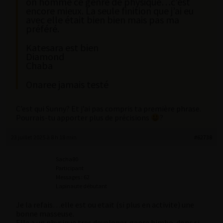
on homme ce genre de physique…c’est
encore mieux. La seule finition que j’ai eu
avec elle était bien bien mais pas ma
préféré.
Katesara est bien
Diamond
Chaba
Onaree jamais testé
C’est qui Sunny? Et j’ai pas compris ta première phrase.
Pourrais-tu apporter plus de précisions
?
23 juillet 2025 à 8 h 18 min
#62738
Sacha80
Participant
Messages : 62
Lapinaute débutant
Je la refais…elle est ou etait (si plus en activite) une
bonne masseuse.
Elle a un physique tres developer..genre bimbo..donc si