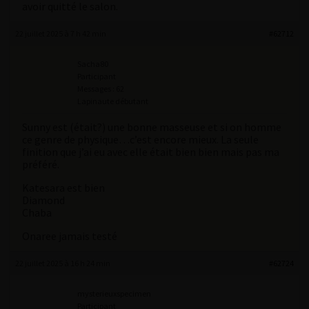
avoir quitté le salon.
22 juillet 2025 à 7 h 42 min
#62712
Sacha80
Participant
Messages : 62
Lapinaute débutant
Sunny est (était?) une bonne masseuse et si on homme
ce genre de physique…c’est encore mieux. La seule
finition que j’ai eu avec elle était bien bien mais pas ma
préféré.
Katesara est bien
Diamond
Chaba
Onaree jamais testé
22 juillet 2025 à 16 h 24 min
#62724
mysterieuxspecimen
Participant