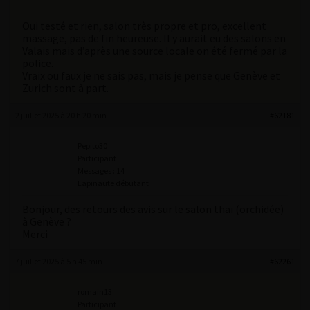
Oui testé et rien, salon très propre et pro, excellent
massage, pas de fin heureuse. Il y aurait eu des salons en
Valais mais d’après une source locale on été fermé par la
police.
Vraix ou faux je ne sais pas, mais je pense que Genève et
Zurich sont à part.
2 juillet 2025 à 20 h 20 min
#62181
Pepito30
Participant
Messages : 14
Lapinaute débutant
Bonjour, des retours des avis sur le salon thaï (orchidée)
à Genève ?
Merci
7 juillet 2025 à 5 h 45 min
#62261
romain13
Participant