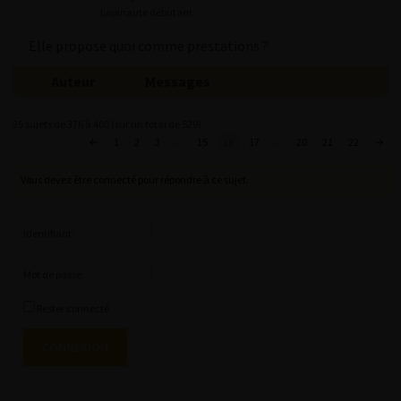
Lapinaute débutant
Elle propose quoi comme prestations ?
Auteur
Messages
25 sujets de 376 à 400 (sur un total de 529)
←
1
2
3
…
15
16
17
…
20
21
22
→
Vous devez être connecté pour répondre à ce sujet.
Identifiant:
Mot de passe:
Rester connecté
CONNEXION