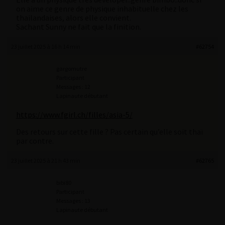
on aime ce genre de physique inhabituelle chez les
thailandaises, alors elle convient.
Sachant Sunny ne fait que la finition.
23 juillet 2025 à 16 h 14 min
#62754
gargomutre
Participant
Messages : 12
Lapinaute débutant
https://www.fgirl.ch/filles/asia-5/
Des retours sur cette fille ? Pas certain qu’elle soit thaï
par contre.
23 juillet 2025 à 21 h 43 min
#62765
bibi80
Participant
Messages : 13
Lapinaute débutant