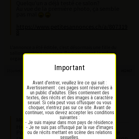
Quelqu’un a déjà testé ce salon?
Au vue de la première photo, ça semble
pas mal
https://www.petitesannonces.ch/a/807319
8
L’annonce a été éditée, c’est désormais une fille du
sallon pookie à lausanne. Probablement la même
organisation qu’à lausanne.
Important
15 juillet 2025 à 15 h 54 min
#62467
Avant d'entrer, veuillez lire ce qui suit :
goblet400
Avertissement : ces pages sont réservées à
Participant
un public d'adultes. Elles contiennent des
Messages : 27
textes, des récits et des images à caractère
Lapinaute débutant
sexuel. Si cela peut vous offusquer ou vous
choquer, n'entrez pas sur ce site. Avant de
continuer, vous devez accepter les conditions
suivantes :
sam_the_nice wrote:
- Je suis majeur dans mon pays de résidence.
Hello,
- Je ne suis pas offusqué par la vue d'images
Pour le Luna Thai Massage à Nyon, tu te
ou de récits mettant en scène des relations
rappelles du nom de la fille open et de son
sexuelles.