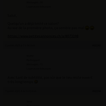
Messages : 38
Lapinaute débutant
Salut,
Quelqu’un a déjà testé ce salon?
Au vue de la première photo, ça semble pas mal
https://www.petitesannonces.ch/a/8073198
7 juillet 2025 à 7 h 50 min
#62263
Mythr
Participant
Messages : 71
Lapinaute débutant
Avec tant de subtilité, pas sûr que le lieu reste ouvert
très longtemps
7 juillet 2025 à 22 h 20 min
#62294
Sexa
Participant